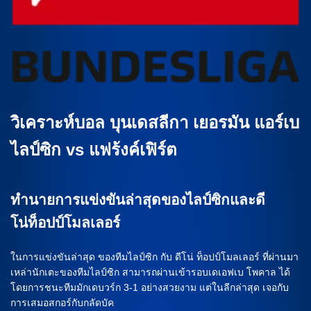
วิเคราะห์บอล บุนเดสลีกา เยอรมัน แอร์เบ
ไลป์ซิก vs แฟร้งค์เฟิร์ต
ทำนายการแข่งขันล่าสุดของไลป์ซิกและดี
โน่ท็อปป์โมลเลอร์
ในการแข่งขันล่าสุด ของทีมไลป์ซิก กับ ดีโน่ ท็อปป์โมลเลอร์ ที่ผ่านมา
เหล่านักเตะของทีมไลป์ซิก สามารถผ่านเข้ารอบเดเอฟเบ โพคาล ได้
โดยการชนะทีมมักเดบวร์ก 3-1 อย่างสวยงาม แต่ในลีกล่าสุด เจอกับ
การเสมอสกอร์กับกลัดบัค