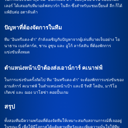
เลอร์ ได้เสมอกับทีมวอล์ฟสบวร์ก ในลีก ซึ่งสำหรับแชมเปี้ยนส์ ลีก ก็ได้
แพ้ยับต่อ อตาลันต้า
ปัญหาที่ต้องจัดการในทีม
ทีม “อินทรีแดง-ดำ” กำลังเผชิญกับปัญหาจากผู้เล่นที่บาดเจ็บอย่าง โย
นาธาน เบอร์คาร์ต, ชาน อูซุน และ อูโก้ ลาร์สสัน ที่ต้องพักการ
แข่งขันทั้งหมด
ตำแหน่งหน้าเป้าต้องส่งเอาน์การ์ คเนาฟฟ์
ในการแข่งขันครั้งถัดไป ทีม “อินทรีแดง-ดำ” จะต้องพักการแข่งขันของ
อานส์การ์ คเนาฟฟ์ ในตำแหน่งหน้าเป้า และมี ริทสึ โดอัน, มาริโอ
เกิตเซ่ และ ฌอง บาโฮซ่า คอยปั้นเกม
สรุป
ทั้งสองทีมมีความพร้อมที่ต้องจัดทีมให้เหมาะสมกับสถานการณ์ที่เจออยู่
ในขณะนี้ เพื่อให้มีโอกาสได้แต้มตามที่หวังและเพิ่มความมั่นใจให้ทีม