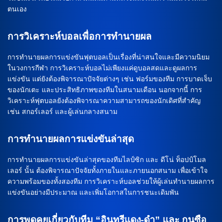
ตนเอง
การวิเคราะห์บอลเพื่อการทำนายผล
การทำนายผลการแข่งขันฟุตบอลเป็นเรื่องที่น่าสนใจและมีความนิยม
ในวงการกีฬา การวิเคราะห์บอลไม่เพียงแค่ดูบอลสดและดูผลการ
แข่งขัน แต่ยังต้องพิจารณาปัจจัยต่างๆ เช่น ฟอร์มของทีม การบาดเจ็บ
ของนักเตะ และประสิทธิภาพของทีมในสนามเดือน นอกจากนี้ การ
วิเคราะห์ฟุตบอลยังต้องพิจารณาความสามารถของนักเดิศที่สำคัญ
เช่น สกอร์เลอร์ และผู้เล่นกลางสนาม
การทำนายผลการแข่งขันล่าสุด
การทำนายผลการแข่งขันล่าสุดของทีมไลป์ซิก และ ดีโน่ ท็อปป์โมล
เลอร์ นั้น ต้องพิจารณาปัจจัยทั้งภายในและภายนอกสนาม เพื่อเข้าใจ
ความพร้อมของทั้งสองทีม การวิเคราะห์บอลช่วยให้ผู้เล่นทำนายผลการ
แข่งขันอย่างมีประมาณ และเพิ่มโอกาสในการชนะเดิมพัน
การพูดคุยเกี่ยวกับทีม “อินทรีแดง-ดำ” และ กุนซือ