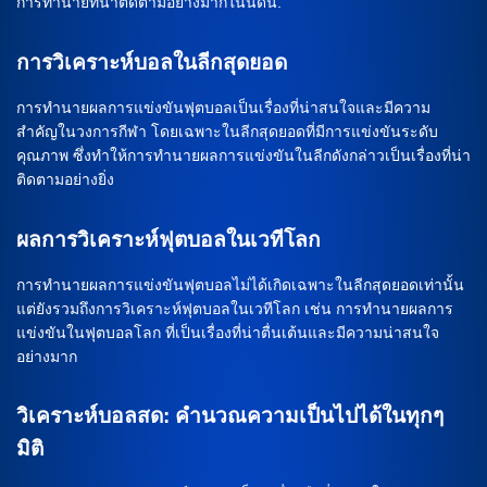
การทำนายที่น่าติดตามอย่างมากในนัดนี้.
การวิเคราะห์บอลในลีกสุดยอด
การทำนายผลการแข่งขันฟุตบอลเป็นเรื่องที่น่าสนใจและมีความ
สำคัญในวงการกีฬา โดยเฉพาะในลีกสุดยอดที่มีการแข่งขันระดับ
คุณภาพ ซึ่งทำให้การทำนายผลการแข่งขันในลีกดังกล่าวเป็นเรื่องที่น่า
ติดตามอย่างยิ่ง
ผลการวิเคราะห์ฟุตบอลในเวทีโลก
การทำนายผลการแข่งขันฟุตบอลไม่ได้เกิดเฉพาะในลีกสุดยอดเท่านั้น
แต่ยังรวมถึงการวิเคราะห์ฟุตบอลในเวทีโลก เช่น การทำนายผลการ
แข่งขันในฟุตบอลโลก ที่เป็นเรื่องที่น่าตื่นเต้นและมีความน่าสนใจ
อย่างมาก
วิเคราะห์บอลสด: คำนวณความเป็นไปได้ในทุกๆ
มิติ