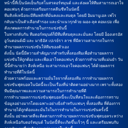
หน้านี้ที่เป็นนัดเย็นกับสโมสรดอร์ทมุนด์ และส่งผลให้ทีมสามารถเอาใจ
คอแฟนๆ ด้วยการเตรียมการคลีนชีทในนัดนี้
ทีมสิงห์เหนือจะมีทีมหลักที่มั่นคงและสมดุล โดยมี อิมมานูเอล เฟไร
กลับมาเป็นตัวเลือกสำรอง และนำแนวรุกด้วย ฌอง-ลุค ดอมเปอ เพื่อ
สังเกตผลการทำนายในการแข่งขันนี้
ในทางกลับกัน ทีมดอร์ทมุนด์ก็มีทีมที่สมดุลและมั่นคง โดยมี อ็องเดรอัส
อูว์นตอนด์ฌี และ มาธิอัส เปเรย์รา ลาช ที่มีความสามารถในการ
ทำนายผลการแข่งขันให้ทีมของตัวเอง
ดังนั้น นัดนี้มีความสำคัญมากสำหรับทั้งสองทีมเพื่อทำนายผลการ
แข่งขันให้ถูกต้อง และเพื่อเอาใจคอแฟนๆ ด้วยการทำนายที่แม่นยำ วัน
นี้นี้ทำนายว่า สิงห์เหนือ จะสามารถเอาใจคอแฟนๆ ได้ด้วยผลการ
ทำนายที่ดีในนัดนี้
ด้วยความพร้อมและความมั่นใจจากทั้งสองทีม การทำนายผลการ
แข่งขันฟุตบอลในนัดนี้จะเป็นเรื่องที่น่าติดตามอย่างมาก เพราะทั้งสอง
ทีมมีคุณภาพและความสามารถในการทำนายที่ดี
การทำนายผลการแข่งขันฟุตบอลนี้จะเป็นที่สนใจและต้องการทราบ
ข้อมูลอย่างมากโดยเฉพาะอย่างยิ่งสำหรับแฟนๆ ทั้งสองทีม ที่ต้องการ
ทำนายได้ถูกต้องและมั่นใจในการทำนายในการแข่งขันครั้งนี้
ดังนั้น อย่าพลาดที่จะติดตามการทำนายผลการแข่งขันฟุตบอลระหว่าง
สิงห์เหนือกับดอร์ทมุนด์ ในนัดนี้ที่จะเกิดขึ้นเร็วๆ นี้ และเตรียมพบกับ