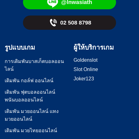
@lnwasiath
02 508 8798
รูปแบบเกม
ผู้ให้บริการเกม
Goldenslot
การเดิมพันบาสเก็ตบอลออน
ไลน์
Slot Online
Joker123
เดิมพัน กอล์ฟ ออนไลน์
เดิมพัน ฟุตบอลออนไลน์
พนันบอลออนไลน์
เดิมพัน มวยออนไลน์ แทง
มวยออนไลน์
เดิมพัน มวยไทยออนไลน์