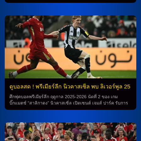
ด้วยคะแนนเสมอ 0-0 ทำนายว่าเป็นเกมที่เต็มไปด้วยความ
ตึงเครียดและต้องการความสมบูรณ์จากทั้งสองฝ่าย ซานติอาโก้
เปียร์ร็อตติ ที่ต้องพักการแข่งขันเนื่องจากการรับโทษแบนกลับมา
เป็นอีกหนึ่งองค์กรักษาประตูที่ยากมากที่จะเอาชนะ และ กาบี ฌอง
กับ ฟิลิป มาร์ชวินสกี้ ที่สภาพร่างกายไม่เต็มร้อย แต่ก็ยังเต็มไป
ด้วยความพร้อมที่จะเข้าสู่สนามให้ความสามารถที่สูงสุด ในทาง
ตรงข้าม เมื่อมัสซิเลโน อัลเลกรี กุนซือ เอซี มิลาน มีความทุกข์
จากเกมแรกที่พ่ายแพ้น้องใหม่อย่าง เครโมเนเซ่ คาบ้าน 1-2 ทำให้
ทีมต้องใช้แรงในการปรับตัวเพื่อหาวิธีในการเอาชนะเป็นครั้งแรก
ในซีซั่น ทำนายว่าทีมจะทำการปรับแผนการเล่นโดยให้ ราฟาเอล
เลเอา ตัวรุกที่พลาดเกมล่าสุด เข้าสู่สายแผง และลอเรนโซ่ ตอร์
เรียนี่ จะก้าวเข้ามาทำหน้าที่ในการป้องกันประตู ในฝ่ายกองกลาง
ความรอบรู้และความเสมอภาคของ วลาดิมิโร่ ฟัลโคเน่ ใน
บทบาทกองกลางจะมีความสำคัญมากในการสร้างโอกาสและ
ดูบอลสด ! พรีเมียร์ลีก นิวคาสเซิ่ล พบ ลิเวอร์พูล 25
ป้องกันแผงกองหลัง สำหรับกองหลัง ไมค์ เมนญ็อง จะเป็นคน
ส.ค.68
เดสฟรอนท์ที่มีหน้าที่นำทีมในการป้องกันจากการโจมตีของตรง
ศึกฟุตบอลพรีเมียร์ลีก ฤดูกาล 2025-2026 นัดที่ 2 ของ เกม
ข้าม รวมถึง โคนี่ เด วินเทอร์ และ […]
บิ๊กแมตช์ “สาลิกาดง” นิวคาสเซิ่ล เปิดเซนต์ เจมส์ ปาร์ค รับการ
มาเยือนของ ลิเวอร์พูล ในดึกคืนวันที่ 25 สิงหาคม เวลา 02.00
ตามเวลาประเทศไทย ผลงานพบกันฤดูกาลที่ผ่านมาพบกัน 3 นัด
โดยเกมลีกลิเวอร์พูล บุกมาเสมอที่นี่ 3-3 ก่อนที่จะกลับไปชนะที่
แอนฟิลด์ 2-0 และในเกมคาราบาว คัพ นัดชิง นิวคาสเซิ่ล ชนะ
2-0 คว้าแชมป์ไปครอง การทำนายสำหรับเกมนี้เป็นสิ่งที่ทุกคน
ต่างรอคอยอย่างตื่นเต้น เพราะทั้งสองทีมเป็นทีมที่มีผลงานอันยอด