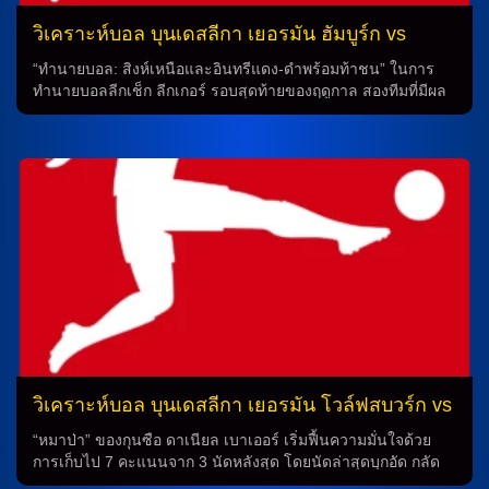
วิเคราะห์บอล บุนเดสลีกา เยอรมัน ฮัมบูร์ก vs
แฟร้งค์เฟิร์ต
“ทำนายบอล: สิงห์เหนือและอินทรีแดง-ดำพร้อมท้าชน” ในการ
ทำนายบอลลีกเช็ก ลีกเกอร์ รอบสุดท้ายของฤดูกาล สองทีมที่มีผล
สำคัญในการทำนายคือ “สิงห์เหนือ” ของกุนซือ เมอร์ลิน โพลซิน
และ “อินทรีแดง-ดำ” ของกุนซือ ดีโน่ ท็อปป์โมลเลอร์ ซึ่งทั้งสอง
ทีมมีการแข่งขันอย่างดุเดือดในนามบ้านและเป็นทีมที่ควรได้รับ
การพิจารณาในการวิเคราะห์บอล “สิงห์เหนือ” ได้พ่ายต่อ
ฮอฟเฟ่นไฮม์ ในนัดล่าสุดอย่างไม่น่าเชื่อ ทำให้ไม่ชนะใครนอก
บ้าน แต่กลับมีประสบการณ์ดีในการแข่งขันบ้านที่สามารถเก็บได้
ถึง 13 คะแนนจาก 7 นัด ความพร้อมล่าสุดของทีมจะได้เพิ่มขึ้น
ด้วยการเรียก นิโคไล เรมเบิร์ก กองกลางตัวหลักพ้นโทษแบนกลับ
มาช่วยทีม แต่ยังมีข่าวไม่ดีเมื่อ อเล็กซานเดอร์ รอสซิ่ง, โรเบิร์ต
กลาตเซล และ วาร์เม็ด โอมารี ยังคงบาดเจ็บ ดงเป้ กองหน้าตัว
หลักเป็นรายล่าสุดที่มาเจ็บเพิ่ม ต้องส่ง ฟาบิโอ บัลเด้ ลงเล่นร่วม
กับ ฟาบิโอ วิเอร่า และ แรนส์ฟอร์ด-เยบาอาห์ คอนิกเดอร์ฟเฟอร์
ในทางกลับกัน “อินทรีแดง-ดำ” ก็มีประสบการณ์ดีในนัดแรกใน
รอบ 5 นัดหลังสุด […]
วิเคราะห์บอล บุนเดสลีกา เยอรมัน โวล์ฟสบวร์ก vs
ไฟรบวร์ก
“หมาป่า” ของกุนซือ ดาเนียล เบาเออร์ เริ่มฟื้นความมั่นใจด้วย
การเก็บไป 7 คะแนนจาก 3 นัดหลังสุด โดยนัดล่าสุดบุกอัด กลัด
บัค 3-1 ทีม “หมาป่า” ซึ่งเป็นทีมที่คว้าแชมป์ได้อย่างน่าประทับใจ