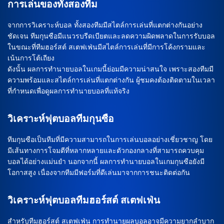
การเล่นของทั้งสองทีม
จากการวิเคราะห์บอล ทั้งสองทีมมีสไตล์การเล่นที่แตกต่างกันอย่าง
ชัดเจน ทีมกุนซือมีแนวรบรีดเบียตและลดความผิดพลาดในการรับบอล
ในขณะที่ทีมฮอร์สต์ สเตฟเฟ่นมีสไตล์การเล่นที่มีการโค้งกรามและ
เน้นการโต้เถียง
ดังนั้น ผลการทำนายบอลในเกมนี้ย่อมมีความน่าสนใจ เพราะสองทีมมี
ความพร้อมและสไตล์การเล่นที่แตกต่างกัน ผู้ชมคงต้องติดตามในเวลา
ที่กำหนดเพื่อดูผลการทำนายบอลที่แท้จริง
วิเคราะห์ฟุตบอลทีมกุนซือ
ทีมกุนซือเป็นทีมที่มีความสามารถในการเล่นบอลอย่างเชี่ยวชาญ โดย
มีเส้นทางการโจมตีที่หลากหลายและตัวกองกลางที่สามารถควบคุม
บอลได้อย่างแม่นยำ นอกจากนี้ ผลการทำนายบอลในเกมกุนซือยังมี
โอกาสสูง เนื่องจากทีมมีฟอร์มที่ดีเล่นมาจากการชนะติดต่อกัน
วิเคราะห์ฟุตบอลทีมฮอร์สต์ สเตฟเฟ่น
สำหรับทีมฮอร์สต์ สเตฟเฟ่น การทำนายผลบอลอาจมีความยากลำบาก