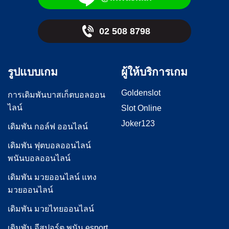
02 508 8798
รูปแบบเกม
ผู้ให้บริการเกม
Goldenslot
การเดิมพันบาสเก็ตบอลออน
ไลน์
Slot Online
Joker123
เดิมพัน กอล์ฟ ออนไลน์
เดิมพัน ฟุตบอลออนไลน์
พนันบอลออนไลน์
เดิมพัน มวยออนไลน์ แทง
มวยออนไลน์
เดิมพัน มวยไทยออนไลน์
เดิมพัน อีสปอร์ต พนัน esport