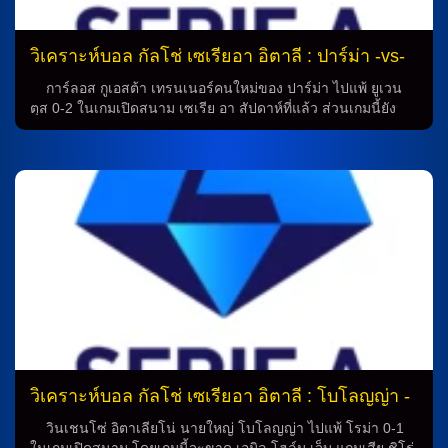
วิเคราะห์บอล กัลโช่ เซเรียอา อิตาลี : ปาร์ม่า -vs-
อตาลันต้า
การ์ลอส กูเอสต้า เทรนเนอร์คนใหม่ของ ปาร์ม่า ไปแพ้ ยูเวน
ตุส 0-2 ในเกมเปิดสนาม เซเรีย อา สัปดาห์ที่แล้ว ส่วนเกมนี้ยัง
ไม่มีแข้งอย่าง ยาค็อบ ออนเดรจ์ก้า, มาติย่า ฟรีกาน กับ แอร์นานี่
เจ็บ ด้าน นิโคลัส ตราบุชชี่ ต้องเช็กฟิต แต่จะได้ บาตอนด์ บาโลก
ห์ พ้นโทษแบน ทีมจะส่ง ไซออน ซูซูกิ เป็นผู้รักษาประตู กองหลัง
บาตอนด์ บาโลกห์ ลงคุมเกมกับ อเลสซานโดร ชิร์คาติ และ เลา
ตาโร่ วาเลนติ มิดฟิลด์ เอ็นรีโก้ เดลปราโด้, อาเดรียง เบร์นาเบ้,
ม็องดาล่า เกอิต้า, คริสเตียน ออร์ดอนเญซ และ เอ็มมานูเอเล่ วา
เลรี่ ทำเกม […]
วิเคราะห์บอล กัลโช่ เซเรียอา อิตาลี : โบโลญญ่า -
vs- โคโม่
วินเชนโซ่ อิตาเลียโน่ นายใหญ่ โบโลญญ่า ไปแพ้ โรม่า 0-1