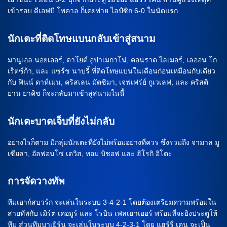
เข้ารอบ ดีเอฟบี โพคาล ก็เคยพ่าย ไลป์ซิก 6-0 ในนัดแรก
นักเตะที่ติดโทษแบนกลับเข้าสู่สนาม
มานูเอล นอยเออร์, ดาโยต์ อูปาเมกาโน่, คอนราด ไลเมอร์, เลออน โก
เร็ตซ์ก้า, และ แซร์ช นาบรี้ ที่ติดโทษแบนในเดือนก่อนเหมือนกับเดียว
กับ ฟินน์ ดาห์เมน, คริสเลน มัตซิมา, เจฟเฟร่ย์ กูเวเลฟ, และ คริสติ
ยาน ยาคิช ก็จะกลับมาเข้าสู่สนามในนี้
นักเตะบาดเจ็บที่ยังไม่กลับ
อย่างไรก็ตาม มีกลุ่มนักเตะที่ยังไม่พร้อมอย่างที่ควร ซึ่งรวมถึง จามาล มู
เซียล่า, อัลฟอนโซ่ เดวิส, ทอม บิชอฟ และ ฮิโรกิ อิโตะ
การจัดวางทัพ
ทีมเอาก์สบวร์ก จะเล่นในระบบ 3-4-2-1 โดยต้องเตรียมความพร้อมใน
สายทัพกับ เมิร์ต เคอมูร์ และ โรบิน เฟลเฮาเออร์ พร้อมที่จะยิงประตูให้
ทีม ส่วนทีมบาเยิร์น จะเล่นในระบบ 4-2-3-1 โดย แฮร์รี่ เคน จะเป็น