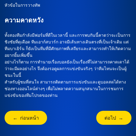
หัวข้อในการวางทัพ
ความคาดหวัง
ทั้งสองทีมกำลังมีฟอร์มที่ดีในเวลานี้ และการพบกันนี้คาดว่าจะเป็นการ
ชิงชัยที่ดุเดือด ทีมเอาก์สบวร์ก อาจมีเส้นทางเดินตรงที่เป็นเจ้าเดิม แต่
ทีมบาเยิร์น ก็ยังเป็นทีมที่มีศักยภาพที่เสถียรและสามารถทำให้เกิดความ
อยากยิ้มเพิ่มขึ้น
อย่างไรก็ตาม การทำนายเรื่องบอลยังเป็นเรื่องที่ไม่สามารถคาดเดาได้
ว่าจะมีผลอย่างไร จึงต้องรอดูผลการแข่งขันจริงๆ ว่าทีมไหนจะเป็นผู้
ชนะในนี้
สำหรับผู้ชมที่สนใจ สามารถติดตามการแข่งขันและดูบอลสดได้ทาง
ช่องทางออนไลน์ต่างๆ เพื่อไม่พลาดความสนุกสนานในการชมการ
แข่งขันของทีมโปรดของท่าน
← ก่อนหน้า
ต่อไป →