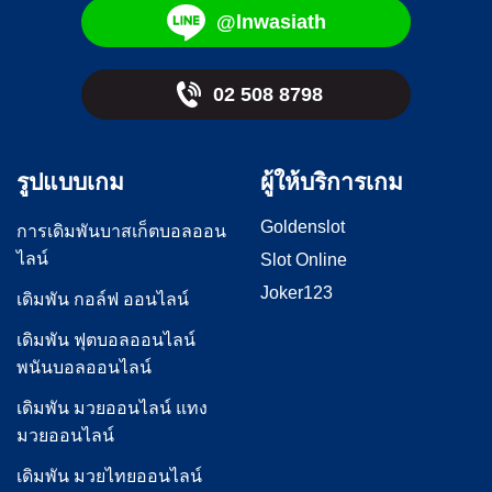
@lnwasiath
02 508 8798
รูปแบบเกม
ผู้ให้บริการเกม
Goldenslot
การเดิมพันบาสเก็ตบอลออน
ไลน์
Slot Online
Joker123
เดิมพัน กอล์ฟ ออนไลน์
เดิมพัน ฟุตบอลออนไลน์
พนันบอลออนไลน์
เดิมพัน มวยออนไลน์ แทง
มวยออนไลน์
เดิมพัน มวยไทยออนไลน์