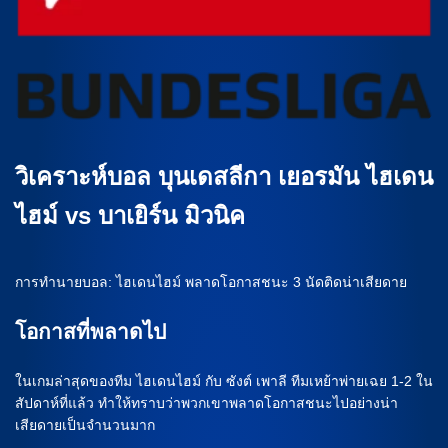
วิเคราะห์บอล บุนเดสลีกา เยอรมัน ไฮเดน
ไฮม์ vs บาเยิร์น มิวนิค
การทำนายบอล: ไฮเดนไฮม์ พลาดโอกาสชนะ 3 นัดติดน่าเสียดาย
โอกาสที่พลาดไป
ในเกมล่าสุดของทีม ไฮเดนไฮม์ กับ ซังต์ เพาลี ทีมเหย้าพ่ายเฉย 1-2 ใน
สัปดาห์ที่แล้ว ทำให้ทราบว่าพวกเขาพลาดโอกาสชนะไปอย่างน่า
เสียดายเป็นจำนวนมาก