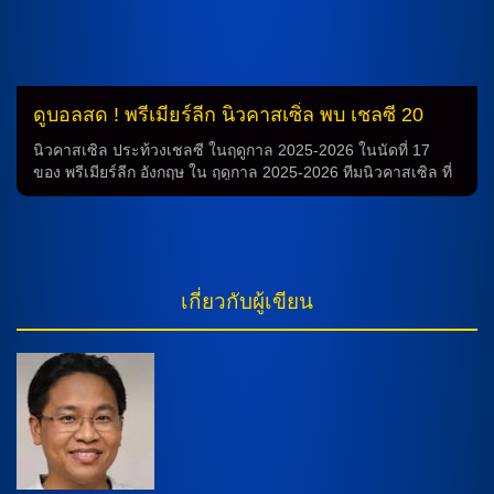
0-0 ซึ่งแสดงให้เห็นว่าทั้งสองทีมมีความแข่งขันและความมั่นคง
อย่างเท่าเทียม แต่ในนัดที่สองที่จัดที่สนามของแอสตัน วิลล่า แมน
เชสเตอร์ยูไนเตดก็ยังคงความแข็งแกร่งเมื่อสามารถเอาชนะเจ้า
บ้านด้วยผลสกอร์ 2-0 ที่โอลด์ แทรฟฟอร์ด ซึ่งเป็นบทเรียนที่ทำให้
ทราบว่าทีมเหย้าจากเมืองแมนเชสเตอร์ยังมีศักยภาพที่จะสามารถ
ดูบอลสด ! พรีเมียร์ลีก นิวคาสเซิ่ล พบ เชลซี 20
เอาชนะทีมเจ้าเมืองได้ วิเคราะห์บอลและทำนายผล จาก
ธ.ค.68
ประวัติการพบกันในฤดูกาลที่ผ่านมา และความแข็งแกร่งของทั้ง
นิวคาสเซิล ประท้วงเชลซี ในฤดูกาล 2025-2026 ในนัดที่ 17
สองทีมในปัจจุบัน การทำนายว่าเกมนี้จะเป็นการแข่งขันที่มีความ
ของ พรีเมียร์ลีก อังกฤษ ใน ฤดูกาล 2025-2026 ทีมนิวคาสเซิล ที่
สนุกสนานและดูเพลิดเพลิน แมนเชสเตอร์ยูไนเตดจะมีความ
ตอนนี้อยู่ที่อันดับที่ 12 บนตารางจะต้อนรับการมาเยือนจากทีมเชล
มั่นใจจากความสำเร็จที่เคยมีในการพบกับทีมเจ้าบ้านในนัดก่อน
ซี ที่ติดอันดับที่ 4 กับ 28 แต้ม นิวคาสเซิล มียอดสถิติที่น่าทึ่งเมื่อ
หน้า ในขณะที่แอสตัน วิลล่าจะพยายามเอาชนะเพื่อกู้คืน
พิจารณาถึงการชนะเกม 3 เกมติดต่อกันที่เป็นเจ้าบ้านเพื่อเชลซีใน
เกียรติยศ […]
ลีก ไม่เพียงเท่านั้น ยังทำประตูได้ทั้งหมด 8 ประตูในเกมเยือน
ล่าสุดในลีกด้วย ในทางตรงกันข้าม เชลซีก็แสดงให้เห็นถึงความ
เกี่ยวกับผู้เขียน
แข็งแกร่งของพวกเขา เมื่อได้ทำประตูได้ถึง 14 ประตูจาก 15 เกม
ล่าสุดในฤดูกาลนี้ของพรีเมียร์ลีก การทำนายผลลัพธ์ การทำนาย
ผลลัพธ์ของเกมนี้ก็ย่อมเป็นเรื่องที่น่าสนใจอย่างยิ่ง เนื่องจากทั้ง
สองฝั่งเตรียมพร้อมที่จะท้าทายกันอย่างหนักแน่น การทำนายว่า
ใครจะเป็นผู้ชนะในเกมนี้อาจกลายเป็นเรื่องที่ไม่ง่ายเลย วิเคราะห์
บอล การวิเคราะห์บอลของเกมนี้จึงเป็นสิ่งที่น่าตื่นเต้นอย่างยิ่ง
โดยนักวิเคราะห์บอลอาจจะมองเห็นฝั่งใดมีความเป็นไปได้
มากกว่าในการชนะเกมนี้ และน่าจะมีการวิเคราะห์ในด้านต่างๆ
เช่น การเลือกนักเตะที่มีศักยภาพสูงสุด หรือแม้กระทั่งการ