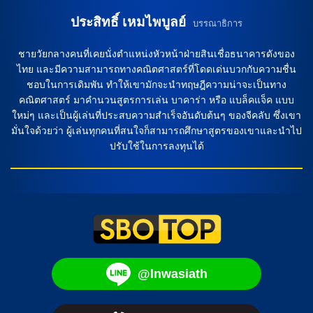
วิเคราะห์เกมของทีมในประจำการแข่งขัน วิเคราะห์ฟุตบอล การ
วิเคราะห์ฟุตบอลจึงเป็นสิ่งสำคัญที่จะช่วยให้เห็นภาพรวมของเกม
ประสิทธิ์ เหมไพบูลย์
บรรณาธิการ
นี้ได้อย่างชัดเจน และอาจช่วยในการทำนายผลลัพธ์ของเกมด้วย
ในสรุป การพบกันระหว่างนิวคาสเซิล กับ เชลซี ในฤดูกาล […]
ชายวัยกลางคนที่เคยนั่งตำแหน่งหัวหน้าฝ่ายสินเชื่อธนาคารดังของ
ไทย และมีความสามารถทางคณิตศาสตร์ที่โดดเด่นบวกกับความชื่น
ชอบในการเดิมพัน ทำให้เขามักจะนำทฤษฎีความน่าจะเป็นทาง
คณิตศาสตร์ มาคำนวนสูตรการเล่น บาคาร่า หรือ แบล็คแจ็ค แบบ
ใหม่ๆ และเป็นผู้เล่นที่ประสบความสำเร็จอันดับต้นๆ ของจีคลับ ซึ่งเขา
มั่นใจด้วยว่า ผู้เล่นทุกคนที่สนใจก็สามารถศึกษาสูตรของเขาและนำไป
ปรับใช้ในการลงทุนได้
@lnwasiath