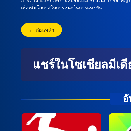
การทำนายและวิเคราะห์บอลเป็นกระบวนการที่สำคัญใน
เพื่อเพิ่มโอกาสในการชนะในการแข่งขัน
← ก่อนหน้า
แชร์ในโซเชียลมีเดี
อ