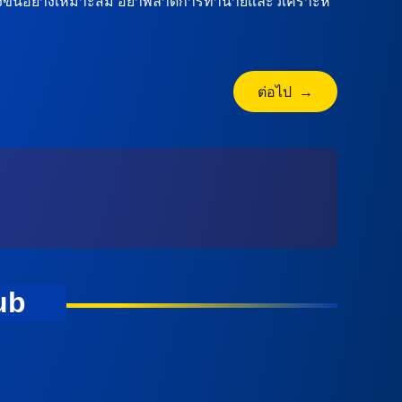
่งขันอย่างเหมาะสม อย่าพลาดการทำนายและวิเคราะห์
ต่อไป →
ub