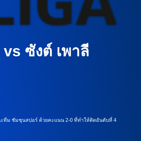
vs ซังต์ เพาลี
ะทีม ซัมซุนสปอร์ ด้วยคะแนน 2-0 ที่ทำให้ติดอันดับที่ 4