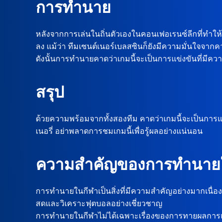
การทำนาย
หลังจากการเล่นในถิ่นตัวเองในคอนเฟอเรนซ์ลีกที่ทำให้
ลง แม้ว่า ทีมเซนต์เนอร์เบลสซินก็ยังมีความมั่นใจจาก
ดังนั้นการทำนายคาดว่าเกมนี้จะเป็นการแข่งขันที่มี
สรุป
ด้วยความพร้อมจากทั้งสองทีม คาดว่าเกมนี้จะเป็นการ
เนอรี่ อย่าพลาดการชมเกมนี้เพื่อรู้ผลอย่างแน่นอน
ความสำคัญของการทำนาย
การทำนายในกีฬาเป็นสิ่งที่มีความสำคัญอย่างมากเนื่อ
สดและวิเคราะฟุตบอลอย่างเชี่ยวชาญ
การทำนายในกีฬาไม่ได้เฉพาะเรื่องของการทายผลการแข่งข