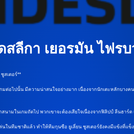
ดสลีกา เยอรมัน ไฟรบวร
ชูสเตอร์**
กมต่อไปนั้น มีความน่าสนใจอย่างมาก เนื่องจากนักเตะหลักบางคนจะไ
อร์เข้าสนามในเกมถัดไป พวกเขาจะต้องเสียใจเนื่องจากฟิลิปป์ ลีนฮาร
ารเล่นในทีมชาติแล้ว ทำให้ทีมกุนซือ ยูเลี่ยน ชูสเตอร์ยังคงมีแข้งที่แ