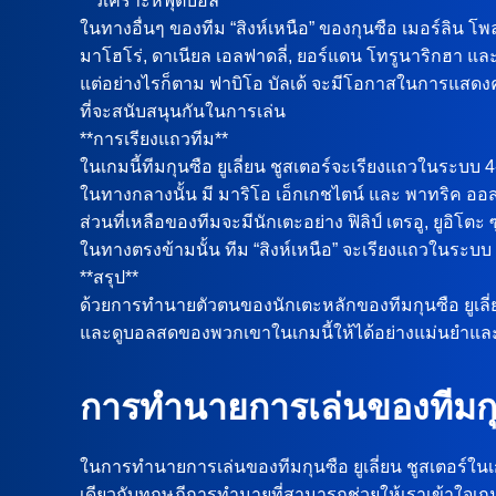
**วิเคราะห์ฟุตบอล**
ในทางอื่นๆ ของทีม “สิงห์เหนือ” ของกุนซือ เมอร์ลิน โพ
มาโฮโร่, ดาเนียล เอลฟาดลี่, ยอร์แดน โทรูนาริกฮา และ
แต่อย่างไรก็ตาม ฟาบิโอ บัลเด้ จะมีโอกาสในการแสดงคว
ที่จะสนับสนุนกันในการเล่น
**การเรียงแถวทีม**
ในเกมนี้ทีมกุนซือ ยูเลี่ยน ชูสเตอร์จะเรียงแถวในระบบ 
ในทางกลางนั้น มี มาริโอ เอ็กเกชไตน์ และ พาทริค ออ
ส่วนที่เหลือของทีมจะมีนักเตะอย่าง ฟิลิป์ เตรอู, ยูอิโตะ
ในทางตรงข้ามนั้น ทีม “สิงห์เหนือ” จะเรียงแถวในระบบ 
**สรุป**
ด้วยการทำนายตัวตนของนักเตะหลักของทีมกุนซือ ยูเลี่
และดูบอลสดของพวกเขาในเกมนี้ให้ได้อย่างแม่นยำและค
การทำนายการเล่นของทีมกุนซ
ในการทำนายการเล่นของทีมกุนซือ ยูเลี่ยน ชูสเตอร์ใ
เดียวกับทฤษฎีการทำนายที่สามารถช่วยให้เราเข้าใจเกม