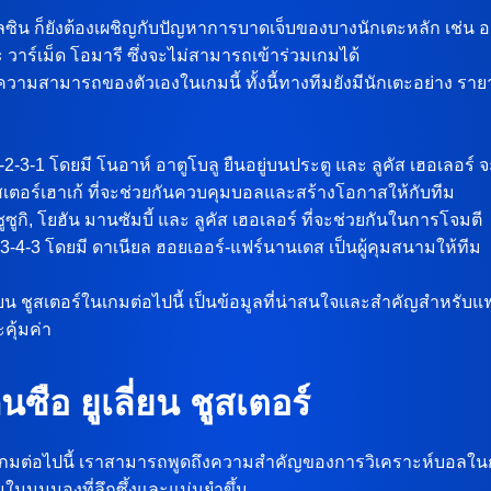
ลซิน ก็ยังต้องเผชิญกับปัญหาการบาดเจ็บของบางนักเตะหลัก เช่น อเล
 วาร์เม็ด โอมารี ซึ่งจะไม่สามารถเข้าร่วมเกมได้
ามสามารถของตัวเองในเกมนี้ ทั้งนี้ทางทีมยังมีนักเตะอย่าง รายา
4-2-3-1 โดยมี โนอาห์ อาตูโบลู ยืนอยู่บนประตู และ ลูคัส เฮอเลอร์
สเตอร์เฮาเก้ ที่จะช่วยกันควบคุมบอลและสร้างโอกาสให้กับทีม
 ซูซูกิ, โยฮัน มานซัมบี้ และ ลูคัส เฮอเลอร์ ที่จะช่วยกันในการโจมตี
3-4-3 โดยมี ดาเนียล ฮอยเออร์-แฟร์นานเดส เป็นผู้คุมสนามให้ทีม
ยน ชูสเตอร์ในเกมต่อไปนี้ เป็นข้อมูลที่น่าสนใจและสำคัญสำหรับ
ุ้มค่า
ือ ยูเลี่ยน ชูสเตอร์
นเกมต่อไปนี้ เราสามารถพูดถึงความสำคัญของการวิเคราะห์บอลในกา
ในมุมมองที่ลึกซึ้งและแม่นยำขึ้น