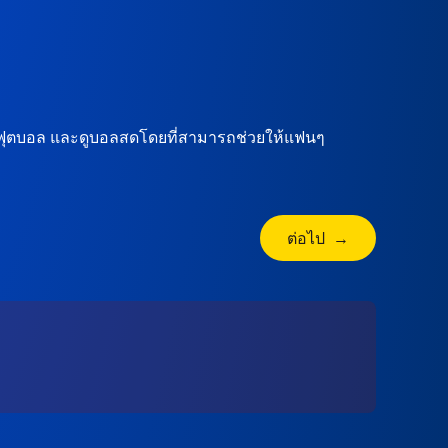
ห์ฟุตบอล และดูบอลสดโดยที่สามารถช่วยให้แฟนๆ
ต่อไป →