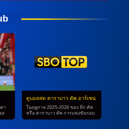
ub
ดูบอลสด คาราบาว คัพ อาร์เซน่
ซ ทุก
อล พบ ไบรท์ตัน 29 ต.ค. 68
รคา
ในฤดูกาล 2025-2026 ของ ลีก คัพ
พูล
หรือ คาราบาว คัพ การแข่งขันรอบ
puter
16 ทีมสุดท้ายในศึกฟุตบอล จะเห็น
การ
“ปืนใหญ่” ทีมอาร์เซน่อล จาก