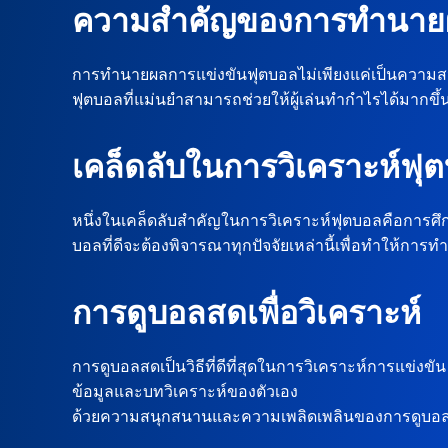
ความสำคัญของการทำนายผ
การทำนายผลการแข่งขันฟุตบอลไม่เพียงแค่เป็นความสนุ
ฟุตบอลที่แม่นยำสามารถช่วยให้ผู้เล่นทำกำไรได้มากขึ้
เคล็ดลับในการวิเคราะห์ฟุ
หนึ่งในเคล็ดลับสำคัญในการวิเคราะห์ฟุตบอลคือการศึ
บอลที่ดีจะต้องพิจารณาทุกปัจจัยเหล่านี้เพื่อทำให้กา
การดูบอลสดเพื่อวิเคราะห์
การดูบอลสดเป็นวิธีที่ดีที่สุดในการวิเคราะห์การแข่
ข้อมูลและบทวิเคราะห์ของตัวเอง
ด้วยความสนุกสนานและความเพลิดเพลินของการดูบอลสด ก