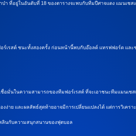
ป่า ที่อยู่ในอันดับที่ 18 ของตารางจะพบกับทีมปีศาจแดง แมนเชสเตอร์ 
ฟอร์เรสต์ ชนะทั้งสองครั้ง ก่อนหน้านี้พบกับอ๊อลด์ แทรฟฟอร์ด และ
ชื่อมั่นในความสามารถของทีมฟอร์เรสต์ ที่จะเอาชนะทีมแมนเชสเตอร
งง่าย และผลลัพธ์สุดท้ายอาจมีการเปลี่ยนแปลงได้ แต่การวิเคราะห์
ลิดเพลินกับความสนุกสนานของฟุตบอล