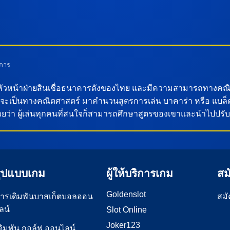
มอันดับ 18 “เจ้าป่า”
แข่งขันฟุตบอลถ้วยรายการคา
 จะต้อนรับการมาเยือนจาก
บาว คัพ รอบที่ 4 ของฤดูกาล 2
” ทีมอันดับ 6 แมนยู ที่
2026 โดยในคู่ไฮไลท์นี้ “หงส์แ
ี้ กราวด์” ในวันเสาร์ที่ 1
ทีมลิเวอร์พูล ที่กำลังพ่ายแพ้ใน
ยน 2568 เวลา 22.00
นัด จะพบกับ คู่แข่งคริสตัล พา
ลาประเทศไทย วิเคราะห์
ทีมที่นำโดยคิดบุ๊กเซน ด้านอาร
สถิติการพบกันในฤดูกาลที่
อล ซึ่งเป็นรายการเติมเต็ม การ
การ
ฟอเรสต์ และ แมนยู ได้พบ
ทำนายของ Opta Opta ได้ทำก
้ง โดยทีมเจ้าบ้าน ชนะทั้ง
ทำนายว่า ลิเวอร์พูล มีโอกาสเป
งหัวหน้าฝ่ายสินเชื่อธนาคารดังของไทย และมีความสามารถทางคณิ
 โดยเข้าเจาะทีมเยือนด้วย
บ้านเก็บชัยชนะที่สูงถึง 59% ใ
ะเป็นทางคณิตศาสตร์ มาคำนวนสูตรการเล่น บาคาร่า หรือ แบล็คแจ
-2 และ 1-0 ตามลำดับ ต่อ
ขณะที่ คริสตัล พาเลซ มีโอกา
จด้วยว่า ผู้เล่นทุกคนที่สนใจก็สามารถศึกษาสูตรของเขาและนำไปปรั
กมล่าสุด ฟอเรสต์ ได้ชนะ
ชัยเพียง 19.6% และมีโอกาสเ
 2 และแพ้ทั้งหมด 3 ในขณะ
กันอยู่ที่ 18.2% ทีมลิเวอร์พูล จ
 […]
ต้องกลับมาในฟอร์มที่ดี เพื่อสู้กั
แข่งคริสตัล พาเลซ ในศึกคาร
คัพ เพื่อหวังที่จะคว้าชัยไปต่อไป
อื่นในรอบ 16 ทีม นอกจากนี้ เมื
รูปแบบเกม
ผู้ให้บริการเกม
สม
ถึงคู่อื่นในรอบ […]
Goldenslot
ารเดิมพันบาสเก็ตบอลออน
สมั
ลน์
Slot Online
Joker123
ดิมพัน กอล์ฟ ออนไลน์