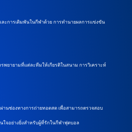
ันและการเดิมพันในกีฬาด้วย การทำนายผลการแข่งขัน
รพยายามที่แต่ละทีมให้เกียรติในสนาม การวิเคราะห์
งขันผ่านช่องทางการถ่ายทอดสด เพื่อสามารถตรวจสอบ
ย่างยิ่งสำหรับผู้ที่รักในกีฬาฟุตบอล