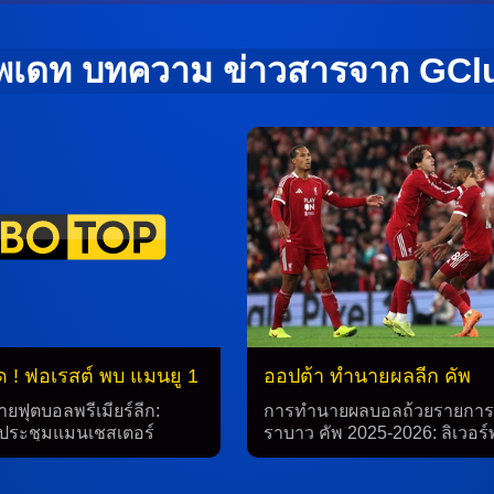
ัพเดท บทความ ข่าวสารจาก GCl
 ! ฟอเรสต์ พบ แมนยู 1
ออปต้า ทำนายผลลีก คัพ
ลิเวอร์พูล พบ คริสตัล พาเล
ยฟุตบอลพรีเมียร์ลีก:
การทำนายผลบอลถ้วยรายกา
คู่คืน 29 ต.ค.68
 ประชุมแมนเชสเตอร์
ราบาว คัพ 2025-2026: ลิเวอร์
 ในนัดที่ 10 ของ ฤดูกาล
พบ คริสตัล พาเลซ Super Com
6 ของ ฟุตบอลพรีเมียร์ลีก
ของ Opta ได้ทำการทำนายผล