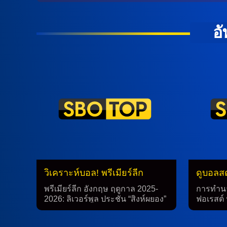
อ
วิเคราะห์บอล! พรีเมียร์ลีก
ดูบอลสด
ลิเวอร์พูล พบ แอสตัน วิลล่า 1
พ.ย.68
พรีเมียร์ลีก อังกฤษ ฤดูกาล 2025-
การทำนา
พ.ย.68
2026: ลิเวอร์พูล ประชัน “สิงห์ผยอง”
ฟอเรสต์
แอสตัน วิลล่า ในนัดที่ 10 ของ
ยูไนเต็ด
ฤดูกาล 2025-2026 ของพรีเมียร์ลีก
2025-202