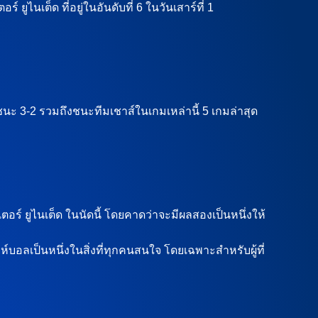
ยูไนเต็ด ที่อยู่ในอันดับที่ 6 ในวันเสาร์ที่ 1
ชนะ 3-2 รวมถึงชนะทีมเชาส์ในเกมเหล่านี้ 5 เกมล่าสุด
์ ยูไนเต็ด ในนัดนี้ โดยคาดว่าจะมีผลสองเป็นหนึ่งให้
บอลเป็นหนึ่งในสิ่งที่ทุกคนสนใจ โดยเฉพาะสำหรับผู้ที่