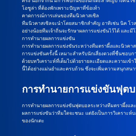
ครั้ง นอกจากนี้ มีการพบกันของนักเตะสำคัญบางคน เช่น 
โอซูล่า ที่ต้องพักเพราะปัญหาที่ข้อเท้า
คาดการณ์การเล่นของทีมนิวคาสเซิล
ทีมนิวคาสเซิลจะนำโดยสมาชิกสำคัญ อาทิเช่น นิค โวลเทอมา
อย่างน้อยทีมเจ้าถิ่นจะรักษาผลการแข่งขันไว้ได้ และมี
การทำนายผลการแข่งขัน
การทำนายผลการแข่งขันระหว่างทีมตราผึ้งและนิวคาสเซิลใน
การแข่งขันครั้งนี้ เหมาะสำหรับนักเสี่ยงดวงที่ชื่นช
ด้วยบทวิเคราะห์ที่เต็มไปด้วยรายละเอียดและความเข้า
นี้ได้อย่างแม่นยำและครบถ้วน ซึ่งจะเพิ่มความสนุกสน
การทำนายการแข่งขันฟุต
การทำนายผลการแข่งขันฟุตบอลระหว่างทีมตราผึ้งและนิว
ผลการแข่งขันว่าทีมใดจะชนะ แต่ยังเป็นการวิเคราะห์บ
ของนักเตะ