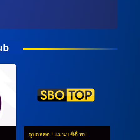
ub
ดูบอลสด ! แมนฯ ซิตี้ พบ