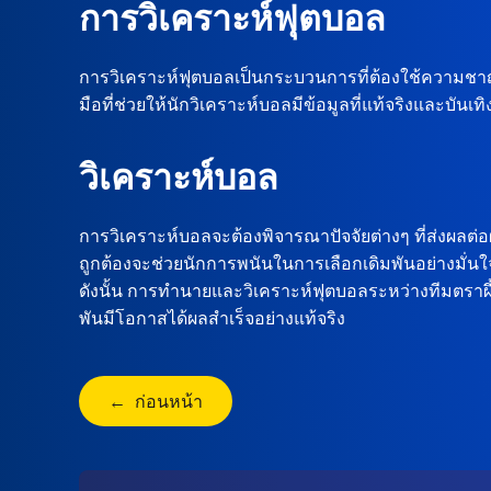
การวิเคราะห์ฟุตบอล
การวิเคราะห์ฟุตบอลเป็นกระบวนการที่ต้องใช้ความชาญ
มือที่ช่วยให้นักวิเคราะห์บอลมีข้อมูลที่แท้จริงและบัน
วิเคราะห์บอล
การวิเคราะห์บอลจะต้องพิจารณาปัจจัยต่างๆ ที่ส่งผลต
ถูกต้องจะช่วยนักการพนันในการเลือกเดิมพันอย่างมั่
ดังนั้น การทำนายและวิเคราะห์ฟุตบอลระหว่างทีมตราผึ
พันมีโอกาสได้ผลสำเร็จอย่างแท้จริง
← ก่อนหน้า