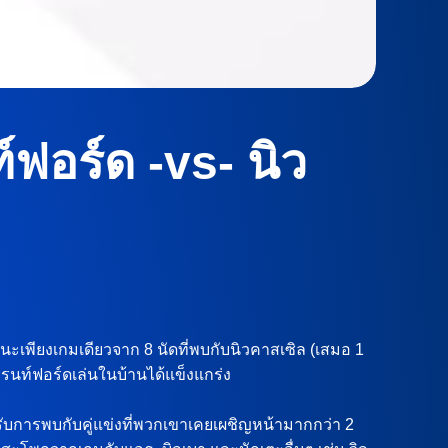
์ฟอร์ด -vs- นิว
ะเพียงเกมเดียวจาก 8 นัดที่พบกับนิวคาสเซิล (เสมอ 1
บรนท์ฟอร์ดเล่นในบ้านได้แข็งแกร่ง
หรับการพบกับคู่แข่งที่พวกเขาเคยเผชิญหน้ามากกว่า 2