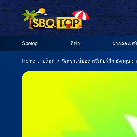
Sbotop
กีฬา
ฝากถอน สโ
Home
/
/
บล็อก
วิเคราะห์บอล พรีเมียร์ลีก อังกฤษ : 