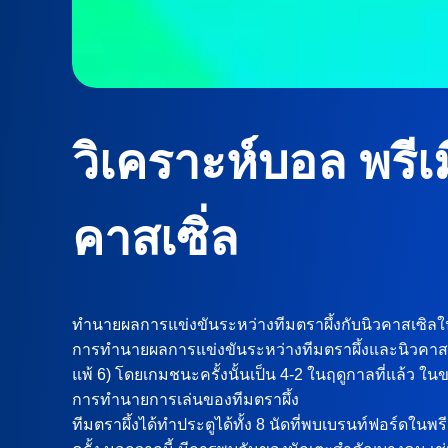
วิเคราะห์บอล พรีเม
คาสเซิ่ล
ทำนายผลการแข่งขันระหว่างทีมตราผึ้งกับนิวคาสเซิลในพ
การทำนายผลการแข่งขันระหว่างทีมตราผึ้งและนิวคาสเซิ
แพ้ 6) โดยเกมชนะครั้งนั้นเป็น 4-2 ในฤดูกาลที่แล้ว ใ
การทำนายการเล่นของทีมตราผึ้ง
ทีมตราผึ้งได้ทำประตูได้ทั้ง 8 นัดที่พบเบรนท์ฟอร์ดในพ