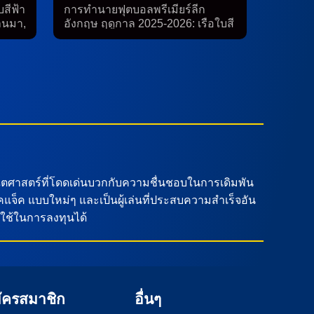
ลิเวอร์พูล 9 พ.ย.68
บสีฟ้า
การทำนายฟุตบอลพรีเมียร์ลีก
านมา,
อังกฤษ ฤดูกาล 2025-2026: เรือใบสี
รั้ง
ฟ้า vs หงส์แดง ในนัดที่ 11 ของ
สมอ
ฟุตบอลพรีเมียร์ลีก อังกฤษ ฤดูกาล
ามยาก
2025-2026 ทีม “เรือใบสีฟ้า” หรือ
แมนเชสเตอร์ ซิตี้ จะพบกับการมา
ล่า
เยือนของทีม “หงส์แดง” หรือ
4
ลิเวอร์พูล ในสนามเอติฮัด สเตเดี้ยม
พบกัน
ในเช้าวันอาทิตย์ที่ 9 พฤศจิกายน
่น่า
2568 เวลา 23.30 น.ตามเวลา
ประเทศไทย สถิติการพบกัน จากการ
ต่
พบกัน 5 นัดล่าสุดของทั้งสองทีมใน
 2016
ลีก แมนเชสเตอร์ ซิตี้ ได้ชนะ 1 นัด
ตศาสตร์ที่โดดเด่นบวกกับความชื่นชอบในการเดิมพัน
่อน
สมอ 2 นัด และแพ้ 2 นัด ในขณะที่
็ค แบบใหม่ๆ และเป็นผู้เล่นที่ประสบความสำเร็จอัน
้ คือ
ลิเวอร์พูล ได้ชนะ 2 นัดบ้างสามนัด
บใช้ในการลงทุนได้
ชาว
ในฤดูกาลที่ผ่านมา ทีม “หงส์แดง”
ใช้โร
เปิดบ้านโดยชนะ […]
ก
นขณะ
ง
ด้าน
ัครสมาชิก
อื่นๆ
ารถ