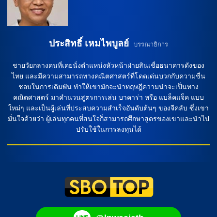
ดาร์เดร์, ฆาน บีร์คีลี่ ช่วยเกมรุก โดยมี […]
ประสิทธิ์ เหมไพบูลย์
บรรณาธิการ
ชายวัยกลางคนที่เคยนั่งตำแหน่งหัวหน้าฝ่ายสินเชื่อธนาคารดังของ
ไทย และมีความสามารถทางคณิตศาสตร์ที่โดดเด่นบวกกับความชื่น
ชอบในการเดิมพัน ทำให้เขามักจะนำทฤษฎีความน่าจะเป็นทาง
คณิตศาสตร์ มาคำนวนสูตรการเล่น บาคาร่า หรือ แบล็คแจ็ค แบบ
ใหม่ๆ และเป็นผู้เล่นที่ประสบความสำเร็จอันดับต้นๆ ของจีคลับ ซึ่งเขา
มั่นใจด้วยว่า ผู้เล่นทุกคนที่สนใจก็สามารถศึกษาสูตรของเขาและนำไป
ปรับใช้ในการลงทุนได้