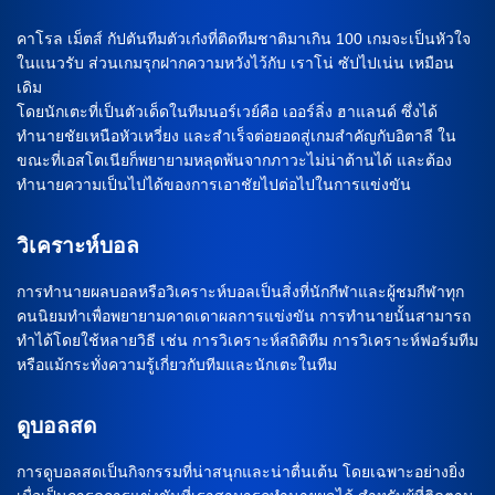
คาโรล เม็ตส์ กัปตันทีมตัวเก๋งที่ติดทีมชาติมาเกิน 100 เกมจะเป็นหัวใจ
ในแนวรับ ส่วนเกมรุกฝากความหวังไว้กับ เราโน่ ซัปไปเน่น เหมือน
เดิม
โดยนักเตะที่เป็นตัวเด็ดในทีมนอร์เวย์คือ เออร์ลิ่ง ฮาแลนด์ ซึ่งได้
ทำนายชัยเหนือหัวเหวี่ยง และสำเร็จต่อยอดสู่เกมสำคัญกับอิตาลี ใน
ขณะที่เอสโตเนียก็พยายามหลุดพ้นจากภาวะไม่น่าต้านได้ และต้อง
ทำนายความเป็นไปได้ของการเอาชัยไปต่อไปในการแข่งขัน
วิเคราะห์บอล
การทำนายผลบอลหรือวิเคราะห์บอลเป็นสิ่งที่นักกีฬาและผู้ชมกีฬาทุก
คนนิยมทำเพื่อพยายามคาดเดาผลการแข่งขัน การทำนายนั้นสามารถ
ทำได้โดยใช้หลายวิธี เช่น การวิเคราะห์สถิติทีม การวิเคราะห์ฟอร์มทีม
หรือแม้กระทั่งความรู้เกี่ยวกับทีมและนักเตะในทีม
ดูบอลสด
การดูบอลสดเป็นกิจกรรมที่น่าสนุกและน่าตื่นเต้น โดยเฉพาะอย่างยิ่ง