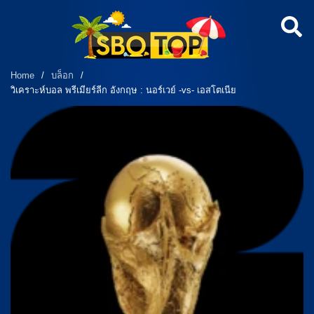
Home
/
บล็อก
/
วิเคราะห์บอล พรีเมียร์ลีก อังกฤษ : นอร์เวย์ -vs- เอสโตเนีย