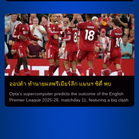
และปรากฏในช่วงสั้น ๆ ของการแข่งขัน แต่ก็พลาดเข้าแคมป์ทีม
ถือเป็นเรื่องที่ทุกคนต้องติดตามอย่างใกล้ชิด เนื่องจากมีการ
ชาติเดือนล่าสุดเนื่องจากการบาดเจ็บ นักเตะที่ควรสังเกต ในการ
เปลี่ยนแปลงที่น่าสนใจในทีมที่จะเข้าร่วมการแข่งขันนี้ ผู้เล่นที่
ทำนายฟุตบอล นักเตะที่ควรสังเกตอย่างมากคือ อันดรี้ กุดยอห์น
สมบูรณ์ระดับหนึ่ง โดยหัวหน้าโค้ชแอนโธนี ฮัดสันได้เลือกผู้เล่น
เซ่น ของแบล็คเบิร์น […]
ที่สมบูรณ์ระดับหนึ่งมาเข้าร่วมทีมในเกมแรกนี้ โดยมีนักเตะอย่าง
ณัฐพงษ์ สายริยา และ พรรษา เหมวิบูลย์ นำแนวรับ และ ธีราทร
บุญมาทัน ที่คอยคุมจังหวะเกม รวมถึง ธนวัฒน์ ซึ้งจิตถาวร ที่ร่วม
ทำเกมรุกกับ ชนาธิป สรงกระสินธ์ และปีกริมเส้นใช้ เสกสรรค์
ราตรี และ สุภโชค สารชาติ ซึ่งจะเป็นส่วนที่สำคัญในการสร้าง
โอกาสในการทำประตูให้ทีมชาติไทย กาวิน ลี คว้าหน้าที่คุมทีม
ในขณะเดียวกัน กาวิน ลี ยังคงได้รับหน้าที่คุมทีมในการลงเล่น
เกมของทีมชาติไทยโดยสภาพความพร้อมของเขาถือเป็นสิ่งที่มี
คุณภาพและพร้อมลงเล่นได้ทั้งหมด ระบบการเล่น (4-2-3-1) โค้ช
แอนโธนี ฮัดสันจะใช้ระบบการเล่น (4-2-3-1) ในเกมนี้ โดยความ
สมดุลของทีมทั้งสองนั้นจะเป็นปัจจัยสำคัญในการสร้างโอกาสใน
ออปต้า ทำนายผลพรีเมียร์ลีก แมนฯ ซิตี้ พบ
การทำประตู โดยที่ ณัฐพงษ์ สายริยา, พรรษา เหมวิบูลย์, ธนวัฒน์
ลิเวอร์พูล 9 พ.ย.68
ซึ้งจิตถาวร, ธีราทร บุญมาทัน, […]
Opta’s supercomputer predicts the outcome of the English
Premier League 2025-26, matchday 11, featuring a big clash
between the “Sky Blues” Manchester City and the “Reds”
Liverpool. The match is set to kick off as the last game of the
night on Sunday, November 9, 2568, at 11:30 PM Thai time.
In their last 5 […]