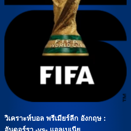
วิเคราะห์บอล พรีเมียร์ลีก อังกฤษ :
อันดอร์รา -vs- แอลเบเนีย