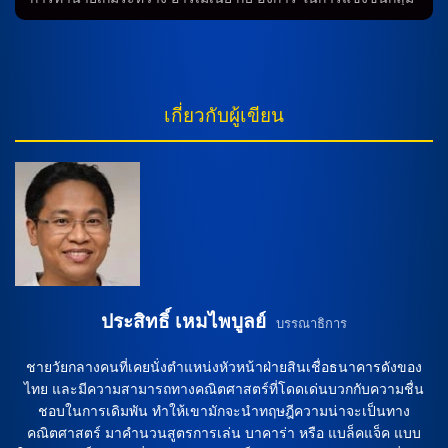
F ที่จะถูกจัดขึ้นในไม่ช้านี้ ทำให้เหล่าก็อปกูรี ต้องให้เสียการ
ทำนายเกมนี้อย่างแน่นอน จากผลงานของทั้งสองทีมในรอบก่อน
หน้านี้ **ความรู้สึกหลังผลงานน่าผิดหวัง** เมื่อเดือนที่แล้ว อาร์เม
เนีย พบกับผลงานน่าผิดหวังเมื่อพ่ายทั้ง ฮังการี และ ไอร์แลนด์
กัปตัน โดยล้านได้สังเกตเห็นว่าทั้งสองเกมที่พวกเขาแพ้นั้นเป็นผล
เกี่ยวกับผู้เขียน
งานที่ไม่แม่นยำเลย **การเตรียมตัวของทีม** เกมนี้จะไม่มี อูโกชุ
ควู ไอวู กับ วาฮาน บิชัคช์ยาน ที่เจ็บ ในขณะที่ ติกราน บาร์เซกห์
ยาน ที่ติดโทษแบนหลังโดนไล่ออกในเกมล่าสุด ขณะที่ ลูคัส เซลา
รายาน ที่ติดทีมเมื่อเดือนที่แล้วประกาศแขวนสตั๊ดไป **อาร์มเน
เนียสมบูรณ์แบบ** อาร์เมเนีย จะต้องพยายามเหนี่ยวนำเพื่อเก็บ
สามแต้มลุ้นรองแชมป์กลุ่ม และถึงแม้คุณภาพโดยรวมของทีมยังมี
ความผิดพลาด แต่ก็ยังมีผู้เล่นเด่นที่สามารถเอาเส้นทางการชนะ
กลับมาได้ **นัดสุดท้ายในกลุ่ม F** นอกจากนี้ การแข่งขันนี้ยัง
เป็นการแข่งขันสุดท้ายในกลุ่ม F ทำให้ทั้งสองทีมต้องการชนะเพื่อ
เอาเส้นทางของตัวเองไปสู่รอบต่อไปของการแข่งขัน **รายชื่อ
สตาร์ทิง** สำหรับทีมอาร์เมเนีย คาเรน […]
ประสิทธิ์ เหมไพบูลย์
บรรณาธิการ
ชายวัยกลางคนที่เคยนั่งตำแหน่งหัวหน้าฝ่ายสินเชื่อธนาคารดังของ
ไทย และมีความสามารถทางคณิตศาสตร์ที่โดดเด่นบวกกับความชื่น
ชอบในการเดิมพัน ทำให้เขามักจะนำทฤษฎีความน่าจะเป็นทาง
คณิตศาสตร์ มาคำนวนสูตรการเล่น บาคาร่า หรือ แบล็คแจ็ค แบบ