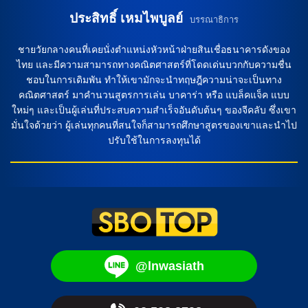
ประสิทธิ์ เหมไพบูลย์
บรรณาธิการ
ชายวัยกลางคนที่เคยนั่งตำแหน่งหัวหน้าฝ่ายสินเชื่อธนาคารดังของ
ไทย และมีความสามารถทางคณิตศาสตร์ที่โดดเด่นบวกกับความชื่น
ชอบในการเดิมพัน ทำให้เขามักจะนำทฤษฎีความน่าจะเป็นทาง
คณิตศาสตร์ มาคำนวนสูตรการเล่น บาคาร่า หรือ แบล็คแจ็ค แบบ
ใหม่ๆ และเป็นผู้เล่นที่ประสบความสำเร็จอันดับต้นๆ ของจีคลับ ซึ่งเขา
มั่นใจด้วยว่า ผู้เล่นทุกคนที่สนใจก็สามารถศึกษาสูตรของเขาและนำไป
ปรับใช้ในการลงทุนได้
@lnwasiath