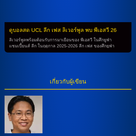
ดูบอลสด UCL ลีก เฟส ลิเวอร์พูล พบ พีเอสวี 26
พ.ย.68
ลิเวอร์พูลพร้อมต้อนรับการมาเยือนของ พีเอสวี ในศึกยูฟ่า
แชมเปี้ยนส์ ลีก ในฤดูกาล 2025-2026 ลีก เฟส ของศึกยูฟ่า
แชมเปี้ยนส์ ลีก กลายเป็นศึกที่ห้า โดยทีม “หงส์แดง” ลิเวอร์พูล จะ
เปิดแอนฟิลด์ต้อนรับการมาเยือนของทีมพรีเอลีท่าแดง พีเอสวี
ไอนด์โฮเฟ่น จากเนเธอร์แลนด์ ในดึกคืนวันพุธที่ 26 พฤศจิกายน
เวลา 03.00 น. ตามเวลาประเทศไทย สถิติการพบกันของทั้งสอง
ทีม จากการทำนาย ลิเวอร์พูล ได้ชนะใน 4 นัด และแพ้ใน 1 นัด
เกี่ยวกับผู้เขียน
ใน 5 นัดล่าสุด ในขณะที่ พีเอสวี ได้เอาชนะ ลิเวอร์พูล ด้วยความ
สเป็ดสุด 3-2 เมื่อเดือนมกราคมที่ผ่านมาในศึกยูฟ่า แชมเปี้ยนส์
ลีก การทำนายสำหรับเกมนี้ การทำนายสำหรับเกมนี้กำลังเป็น
เรื่องที่น่าตื่นเต้นมาก เนื่องจากทั้งสองทีมมีศักยภาพและความ
สามารถในการแข่งขันอย่างดี ทำให้ผลการทำนายเป็นสิ่งที่น่า
ติดตามอย่างมาก ลิเวอร์พูล ทีมที่มีประสบการณ์และความ
แข็งแกร่งในการแข่งขัน หวังว่าจะแก้แค้นการแพ้ในนัดก่อนหน้า
และเอาชนะ […]