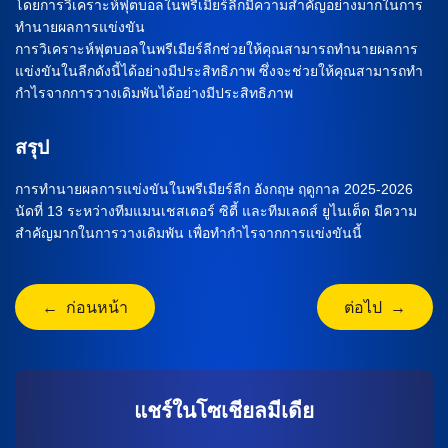
โดยการวิเคราะห์ฟุตบอลในพรีเมียร์ลีกมีความสำคัญอย่างมากในการ
ทำนายผลการแข่งขัน
การวิเคราะห์ฟุตบอลในพรีเมียร์ลีกช่วยให้คุณสามารถทำนายผลการ
แข่งขันในลีกดังนี้ได้อย่างมีประสิทธิภาพ ซึ่งจะช่วยให้คุณสามารถทำ
กำไรจากการวางเดิมพันได้อย่างมีประสิทธิภาพ
สรุป
การทำนายผลการแข่งขันในพรีเมียร์ลีก อังกฤษ ฤดูกาล 2025-2026
นัดที่ 13 ระหว่างทีมแมนเชสเตอร์ ซิตี้ และทีมเลดส์ ยูไนเต็ด มีความ
สำคัญมากในการวางเดิมพัน เพื่อทำกำไรจากการแข่งขันนี้
← ก่อนหน้า
ต่อไป →
แชร์ในโซเชียลมีเดีย