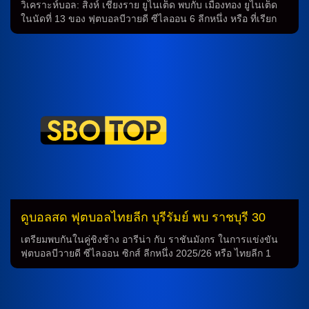
วิเคราะห์บอล: สิงห์ เชียงราย ยูไนเต็ด พบกับ เมืองทอง ยูไนเต็ด
ในนัดที่ 13 ของ ฟุตบอลบีวายดี ซีไลออน 6 ลีกหนึ่ง หรือ ที่เรียก
กันด้วยชื่อเดิมว่า ไทยลีก 1 นัดที่น่าตื่นเต้นกำลังจะเกิดขึ้น เมื่อ
สิงห์ เชียงราย ยูไนเต็ด ต้องเจอกับ เมืองทอง ยูไนเต็ด ที่สนาม
เหย้าของทีมเหย้าวันเสาร์ที่ 29 พฤศจิกายน ณ เวลา 19.30 น.
การทำนายในการแข่งขันระหว่าง สิงห์ เชียงราย ยูไนเต็ด กับ
เมืองทอง ยูไนเต็ด นั้น นักวิเคราะห์บอลมักมองว่าจะเป็นการปะทะ
ที่น่าตื่นเต้น โดยเมื่อพิจารณาจากสถิติการพบกัน 5 ครั้งล่าสุด
สิงห์ เชียงราย ยูไนเต็ด คว้าชัยได้ 3 ครั้ง ในขณะที่ เมืองทอง
ยูไนเต็ด ยังคงมี […]
ดูบอลสด ฟุตบอลไทยลีก บุรีรัมย์ พบ ราชบุรี 30
พ.ย.68
เตรียมพบกันในคู่ชิงช้าง อารีน่า กับ ราชันมังกร ในการแข่งขัน
ฟุตบอลบีวายดี ซีไลออน ซิกส์ ลีกหนึ่ง 2025/26 หรือ ไทยลีก 1
ครั้งนี้จะเป็น “ปราสาทสายฟ้า” ระหว่างทีม “บุรีรัมย์ ยูไนเต็ด จ่า
ฝูง” กับ “ราชันมังกร” ราชบุรี เอฟซี ที่ต้องการเข้าชิงช้างอารีน่า
ทำนายผลบอล การทำนายในคู่นี้ เป็นเรื่องที่ทุกคนต้องการทราบ
เนื่องจากทั้งสองทีมมีผลสมการที่ใกล้เคียงกัน โดยทีม “บุรีรัมย์