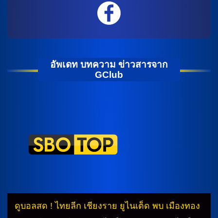
อัพเดท บทความ ข่าวสารจาก
GClub
ดูบอลสด ! ไทยลีก เชียงราย ยูไนเต็ด พบ เมืองทอง
ยูไนเต็ด 29 พ.ย.68