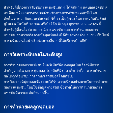
สำหรับผู้ที่ต้องการรับชมการแข่งขันสด ๆ ได้ที่สนาม ฟุตบอลเอติฮัด ส
เตเดียม หรือสามารถรับชมผ่านช่องทางการถ่ายทอดสดทั่วโลก
ดังนั้น คาดว่าทีมแมนเชสเตอร์ ซิตี้ จะเป็นผู้ชนะในการพบกับทีมลีดส์
ยูไนเต็ด ในนัดที่ 13 ของพรีเมียร์ลีก อังกฤษ ฤดูกาล 2025-2026 นี้
สำหรับผู้ที่สนใจสถานการณ์การแข่งขัน และการทำนายผลการ
แข่งขัน สามารถติดตามข้อมูลเพิ่มเติมได้ที่ช่องทางต่าง ๆ เช่น เว็บไซต์
การพนันออนไลน์ หรือช่องทางอื่น ๆ ที่ให้บริการด้านกีฬา
การวิเคราะห์บอลในระดับสูง
การทำนายผลการแข่งขันในพรีเมียร์ลีก อังกฤษเป็นเรื่องที่มีความ
สำคัญมากในวงการฟุตบอล โดยทีมที่มีราคาต่ำกว่าก็สามารถทำนาย
ผลได้ถูกต้อนรับมากจากนักเสวัสบอลโดยทั่วไป
การวิเคราะห์ฟุตบอลเชิงระบบได้รับความนิยมอย่างมากในการทำนาย
ผลการแข่งขัน โดยใช้ข้อมูลทางสถิติ ซึ่งช่วยให้การทำนายผลการ
แข่งขันมีความแม่นยำมากขึ้น
การทำนายผลลูกฟุตบอล