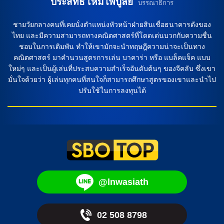
ประสิทธิ์ เหมไพบูลย์
บรรณาธิการ
ชายวัยกลางคนที่เคยนั่งตำแหน่งหัวหน้าฝ่ายสินเชื่อธนาคารดังของ
ไทย และมีความสามารถทางคณิตศาสตร์ที่โดดเด่นบวกกับความชื่น
ชอบในการเดิมพัน ทำให้เขามักจะนำทฤษฎีความน่าจะเป็นทาง
คณิตศาสตร์ มาคำนวนสูตรการเล่น บาคาร่า หรือ แบล็คแจ็ค แบบ
ใหม่ๆ และเป็นผู้เล่นที่ประสบความสำเร็จอันดับต้นๆ ของจีคลับ ซึ่งเขา
มั่นใจด้วยว่า ผู้เล่นทุกคนที่สนใจก็สามารถศึกษาสูตรของเขาและนำไป
ปรับใช้ในการลงทุนได้
@lnwasiath
02 508 8798