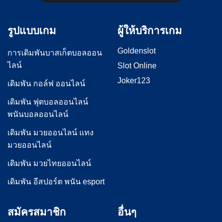
รูปแบบเกม
ผู้ให้บริการเกม
Goldenslot
การเดิมพันบาสเก็ตบอลออน
ไลน์
Slot Online
Joker123
เดิมพัน กอล์ฟ ออนไลน์
เดิมพัน ฟุตบอลออนไลน์
พนันบอลออนไลน์
เดิมพัน มวยออนไลน์ แทง
มวยออนไลน์
เดิมพัน มวยไทยออนไลน์
เดิมพัน อีสปอร์ต พนัน esport
สมัครสมาชิก
อื่นๆ