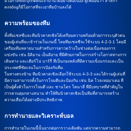
มีโอกาสที่จะบุกกดดันเจ้าบ้านได้อย่างต่อเนื่อง ดูเหมือนว่า สาลิกา
ดงจốngก็มีโอกาสที่จะเอาทีมบ้านลงได้
ความพร้อมของทีม
ทั้งทีมเชลซีและทีมนิวคาสเซิลได้เตรียมความพร้อมด้วยการระบุตัวตน
ของผู้เล่นที่จะเข้าร่วมในเกมนี้ โดยทีมเชลซีจะใช้ระบบ 4-2-3-1 โดยมี
เตรียมทีมหลายนามสำหรับการดาวดว้างในช่วงต่อเนื่องของการ
แข่งขัน เช่น อิลิมาน เอ็นดิอาย ที่มีศักยภาพในการสร้างโอกาสทางการ
เดินทาง และเตียร์โน่ บาร์รี่ ที่เป็นกองหลังที่มีความแข็งแกร่งและเป็น
ประเทศที่ชัดเจนในการป้องกันทีม.
ในทางตรงข้าม ทีมนิวคาสเซิลเลือกใช้ระบบ 4-3-3 และได้รวมผู้เล่นที่
มีความสามารถทั้งในการโจมตีและป้องกัน เช่น นิค โวลเทอมาเดอ ที่
เป็นผู้ตั้งตัวในการโจมตี และ ซานโดร โตนาลี่ ที่มีบทบาทที่สำคัญใน
การควบคุมกลางสนาม ทำให้ทีมนิวคาสเซิลเป็นทีมที่สามารถสร้าง
ความเสี่ยงได้อย่างมีประสิทธิภาพ.
การทำนายและวิเคราะห์บอล
การทำนายในเกมนี้นั้นยากต่อการวางเดิมพัน แต่จากความสามารถ