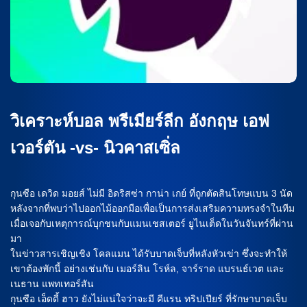
วิเคราะห์บอล พรีเมียร์ลีก อังกฤษ เอฟ
เวอร์ตัน -vs- นิวคาสเซิ่ล
กุนซือ เดวิด มอยส์ ไม่มี อิดริสซ่า กาน่า เกย์ ที่ถูกตัดสินโทษแบน 3 นัด
หลังจากที่พบว่าไปออกไม้ออกมือเพื่อเป็นการส่งเสริมความทรงจำในทีม
เมื่อเจอกับเหตุการณ์บุกชนกับแมนเชสเตอร์ ยูไนเต็ดในวันจันทร์ที่ผ่าน
มา
ในข่าวสารเชิญเชิง โคลแมน ได้รับบาดเจ็บที่หลังหัวเข่า ซึ่งจะทำให้
เขาต้องพักนี้ อย่างเช่นกับ เมอร์ลิน โรห์ล, จาร์ราด แบรนธ์เวต และ
เนธาน แพทเทอร์สัน
กุนซือ เอ็ดดี้ ฮาว ยังไม่แน่ใจว่าจะมี คีแรน ทริปเปียร์ ที่รักษาบาดเจ็บ