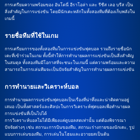
การเตรียมความพร้อมของ อันโดนี่ อีราโอล่า และ รีชีส เลอ บรีส เป็น
สิ่งสำคัญในการแข่งขัน โดยมีนักเตะหลักในทั้งสองทีมที่ต้องเก็บพลังใน
เกมนี้
รายชื่อทีมที่ใช้ในเกม
การเตรียมการของทั้งสองทีมในการแข่งขันฟุตบอล รวมถึงรายชื่อนัก
เตะที่เข้าร่วมในเกม ทั้งนี้ทำให้การทำนายผลการแข่งขันเป็นสิ่งสำคัญ
ในสมดุล ทั้งสองทีมมีโอกาสที่จะชนะในเกมนี้ แต่ความพร้อมและความ
สามารถในการเล่นทีมจะเป็นปัจจัยสำคัญในการทำนายผลการแข่งขัน
การทำนายและวิเคราะห์บอล
การทำนายผลการแข่งขันฟุตบอลเป็นเรื่องที่น่าทึ่งและน่าติดตามอยู่
เสมอ เป็นทั้งศาสตร์และศิลปะในการวิเคราะห์ฟุตบอลเพื่อทำนายผล
การแข่งขันที่เป็นไปได้
การวิเคราะห์บอลไม่ได้มีเพียงแค่ดูบอลสดเท่านั้น แต่ต้องพิจารณา
ปัจจัยต่างๆ เช่น สถานะการบินของทีม, สถานะร่างกายของนักเตะ, รูป
แบบการเล่นของทีม, การเล่นในโฮมและอวายยสเป็นต้น