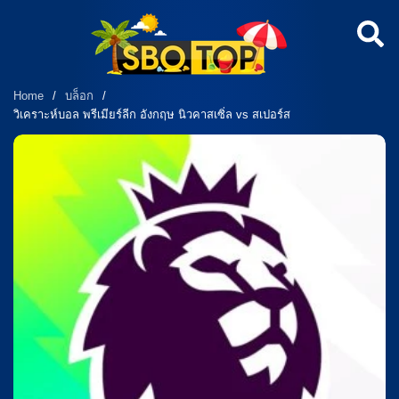
Home
/
บล็อก
/
วิเคราะห์บอล พรีเมียร์ลีก อังกฤษ นิวคาสเซิ่ล vs สเปอร์ส