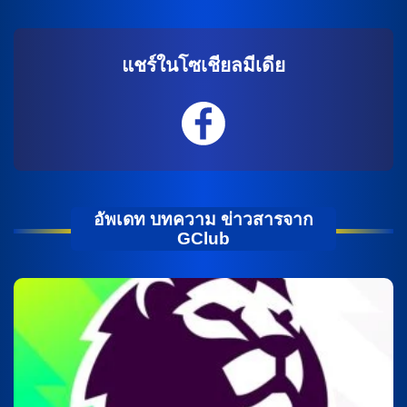
แชร์ในโซเชียลมีเดีย
อัพเดท บทความ ข่าวสารจาก
GClub