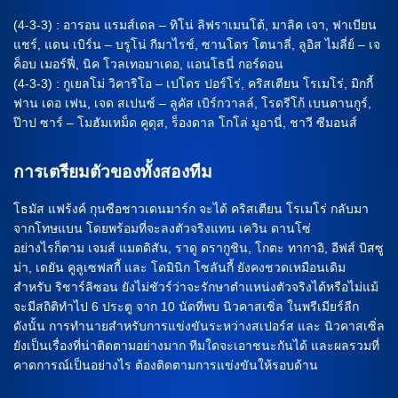
(4-3-3) : อารอน แรมส์เดล – ทิโน่ ลิฟราเมนโต้, มาลิค เจา, ฟาเบียน
แชร์, แดน เบิร์น – บรูโน่ กีมาไรช์, ซานโดร โตนาลี่, ลูอิส ไมลี่ย์ – เจ
ค็อบ เมอร์ฟี่, นิค โวลเทอมาเดอ, แอนโธนี่ กอร์ดอน
(4-3-3) : กูเยลโม่ วิคาริโอ – เปโดร ปอร์โร่, คริสเตียน โรเมโร่, มิกกี้
ฟาน เดอ เฟน, เจด สเปนซ์ – ลูคัส เบิร์กวาลล์, โรดรีโก้ เบนตานกูร์,
ป๊าป ซาร์ – โมฮัมเหม็ด คูดุส, ร็องดาล โกโล่ มูอานี่, ชาวี ซีมอนส์
การเตรียมตัวของทั้งสองทีม
โธมัส แฟร้งค์ กุนซือชาวเดนมาร์ก จะได้ คริสเตียน โรเมโร่ กลับมา
จากโทษแบน โดยพร้อมที่จะลงตัวจริงแทน เควิน ดานโซ่
อย่างไรก็ตาม เจมส์ แมดดิสัน, ราดู ดรากูชิน, โกตะ ทากาอิ, อีฟส์ บิสซู
ม่า, เดยัน คูลูเซฟสกี้ และ โดมินิก โซลันกี้ ยังคงชวดเหมือนเดิม
สำหรับ ริชาร์ลิซอน ยังไม่ชัวร์ว่าจะรักษาตำแหน่งตัวจริงได้หรือไม่แม้
จะมีสถิติทำไป 6 ประตู จาก 10 นัดที่พบ นิวคาสเซิ่ล ในพรีเมียร์ลีก
ดังนั้น การทำนายสำหรับการแข่งขันระหว่างสเปอร์ส และ นิวคาสเซิ่ล
ยังเป็นเรื่องที่น่าติดตามอย่างมาก ทีมใดจะเอาชนะกันได้ และผลรวมที่
คาดการณ์เป็นอย่างไร ต้องติดตามการแข่งขันให้รอบด้าน