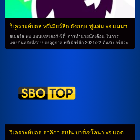
วิเคราะห์บอล พรีเมียร์ลีก อังกฤษ ฟูแล่ม vs แมนฯ
ซิตี้
สเปอร์ส พบ แมนเชสเตอร์ ซิตี้: การทำนายนัดเดือน ในการ
แข่งขันครั้งที่สองของฤดูกาล พรีเมียร์ลีก 2021/22 ทีมสเปอร์สจะ
ต้องพบกับทีมแข่งแกร่ง แมนเชสเตอร์ซิตี้ ที่สนามเหย้าของพวก
เขาในวันเสาร์ที่ 28 สิงหาคม 2564 ทั้งสองทีมต่างมีความพยายาม
ที่จะเอาชนะเกมนี้อย่างมาก เพื่อเพิ่มความเชื่อมั่นและคะแนนให้
กับทีมของตน **การทำนาย:** เมื่อพูดถึงการทำนายในเกมนี้ การ
วิเคราะห์บอลจะต้องพิจารณาถึงรูปร่างของทั้งสองทีม โดยทีม
แข่งขันที่น่าจะเป็นทีมได้เปรียบมากที่สุดในเกมนี้คือ แมนเชส
เตอร์ซิตี้ ที่มีฟอร์มแข่งขันที่ดีและความมั่นใจสูง อีกทั้งยังมีนักเตะ
ที่มีคุณภาพและประสบการณ์มากมาย เช่น ซามูเอล ชุควูเอเซ่
และ ราอูล ฮิเมเนซ ที่จะเป็นคนพาทีมไปสู่ความสำเร็จในเกมนี้
**ทีมสเปอร์ส:** สำหรับทีมสเปอร์ส จะต้องพยายามอย่างมากใน
การต้านทานทีมแข่งขันที่มีคุณภาพสูงอย่างแมนเชสเตอร์ซิตี้ โดย
จะต้องพึ่งพาทักษะของนักเตะหลายคน เช่น คัลวิน บาสซี่ย์ และ
โยอาคิม อันเดอร์เซ่น ในการควบคุมบรรยากาศในสนาม และเพิ่ม
โอกาสในการทำประตู **ความสำคัญของเกม:** เกมนี้จะมีความ
วิเคราะห์บอล ลาลีกา สเปน บาร์เซโลน่า vs แอต
สำคัญอย่างมากสำหรับทั้งสองทีม เนื่องจากการเอาชนะจะส่งผล
เลติโก มาดริด