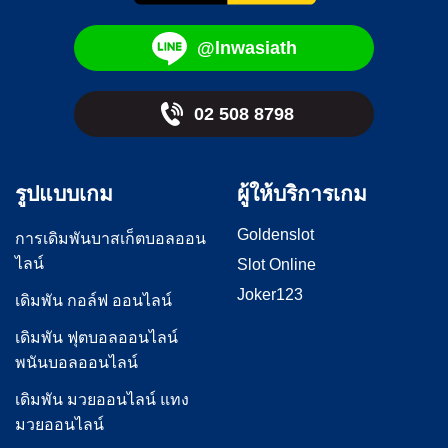
@lnwasiath
02 508 8798
รูปแบบเกม
ผู้ให้บริการเกม
Goldenslot
การเดิมพันบาสเก็ตบอลออน
ไลน์
Slot Online
Joker123
เดิมพัน กอล์ฟ ออนไลน์
เดิมพัน ฟุตบอลออนไลน์
พนันบอลออนไลน์
เดิมพัน มวยออนไลน์ แทง
มวยออนไลน์