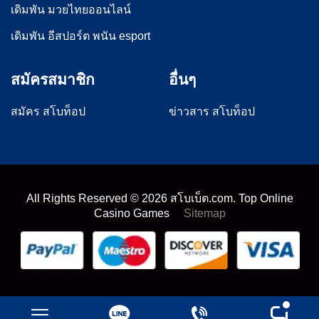
เดิมพัน มวยไทยออนไลน์
เดิมพัน อีสปอร์ต พนัน esport
สมัครสมาชิก
อื่นๆ
สมัคร สโบท็อป
ข่าวสาร สโบท็อป
All Rights Reserved ©
2026
สโบเบ็ต.com. Top Online
Casino Games
Sitemap