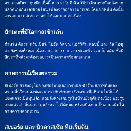
ความสงสัยว่า กุนซือ เอ็ดดี้ ฮาว จะไม่มี นิค โป๊ป เฝ้าเสาหลังหลังจาก
พลาดเกมกับ เอฟเวอร์ตัน เนื่องจากอาการบาดเจบโคนขาหนีบ ดังนั้น
อารอน แรมส์เดล อาจจะได้ลงสนามต่อเนื่อง
นักเตะที่มีโอกาสเข้าเล่น
สำหรับ คีแรน ทริปเปียร์, โยอัน วิสซ่า, แฮร์ริสัน แอชบี้ และ วิล โอซู
ล่า ยังชวดทั้งหมดเนื่องจากอาการบาดเจบ ขณะที่ สเวน บ็อตมัน ซึ่งมี
ปัญหาที่หลังจะต้องรอประเมินความพร้อมก่อนเกม
คาดการณ์เรื่องผลรวม
สเปอร์ส กำลังอยู่ในช่วงฟอร์มหลุดอย่างหนัก ซ้ำร้ายสภาพทีมและ
ความมั่นใจลดลงชัดเจน ตรงกันข้ามกับ นิวคาสเซิ่ลที่เล่นในถิ่นได้
แข็งแกร่งเป็นทุนเดิม แถมจังหวะเกมรุกในบ้านยังดุดันต่อเนื่อง มองรูป
เกมแล้วเจ้าถิ่นน่าจะคุมจังหวะไว้ได้หมด พร้อมปิดงานเก็บสามแต้มได้
ตามความคาดหมาย
สเปอร์ส และ นิวคาสเซิ่ล ทีมเริ่มต้น