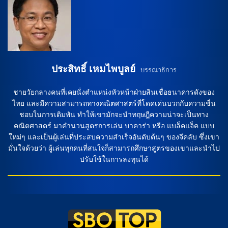
และ ซานติอาโก้ กาสโตร ความพร้อมของทีม ดาวิเด้ […]
ประสิทธิ์ เหมไพบูลย์
บรรณาธิการ
ชายวัยกลางคนที่เคยนั่งตำแหน่งหัวหน้าฝ่ายสินเชื่อธนาคารดังของ
ไทย และมีความสามารถทางคณิตศาสตร์ที่โดดเด่นบวกกับความชื่น
ชอบในการเดิมพัน ทำให้เขามักจะนำทฤษฎีความน่าจะเป็นทาง
คณิตศาสตร์ มาคำนวนสูตรการเล่น บาคาร่า หรือ แบล็คแจ็ค แบบ
ใหม่ๆ และเป็นผู้เล่นที่ประสบความสำเร็จอันดับต้นๆ ของจีคลับ ซึ่งเขา
มั่นใจด้วยว่า ผู้เล่นทุกคนที่สนใจก็สามารถศึกษาสูตรของเขาและนำไป
ปรับใช้ในการลงทุนได้