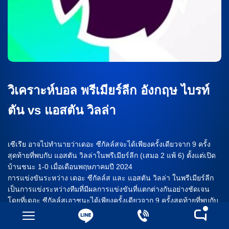
วิเคราะห์บอล พรีเมียร์ลีก อังกฤษ ไบรท์
ตัน vs แอสตัน วิลล่า
เซีเรีย อาจไปทำนายว่าเดอะ ซีกัลล์สจะได้เพียงครั้งเดียวจาก 9 ครั้ง
สุดท้ายที่พบกับ แอสตัน วิลล่าในพรีเมียร์ลีก (เสมอ 2 แพ้ 6) ตั้งแต่เปิด
บ้านชนะ 1-0 เมื่อเดือนพฤษภาคมปี 2024
การแข่งขันระหว่าง เดอะ ซีกัลล์ส และ แอสตัน วิลล่า ในพรีเมียร์ลีก
เป็นการแข่งระหว่างทีมที่มีผลการแข่งขันที่แตกต่างกันอย่างชัดเจน
โดยที่เดอะ ซีกัลล์สเอาชนะได้เพียงครั้งเดียวจาก 9 ครั้งสุดท้ายที่พบกับ
แอสตัน วิลล่าในพรีเมียร์ลีก (เสมอ 2 แพ้ 6) ตั้งแต่เปิดบ้านชนะ 1-0
เมื่อเดือนพฤษภาคมปี 2024