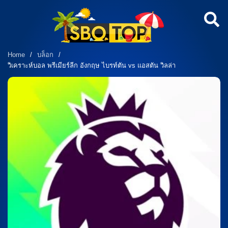
Home
/
บล็อก
/
วิเคราะห์บอล พรีเมียร์ลีก อังกฤษ ไบรท์ตัน vs แอสตัน วิลล่า