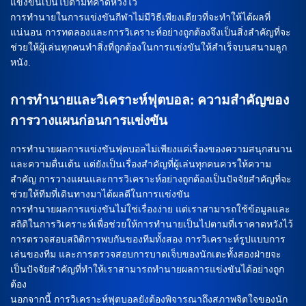
แข่งขันเป็นไปตามที่คาดหวังไว้
การทำนายในการแข่งขันกีฬาไม่มีวิธีเพียงเดียวที่จะทำให้ได้ผลที่
แน่นอน การทดลองและการวิเคราะห์อย่างถูกต้องจึงเป็นสิ่งสำคัญที่จะ
ช่วยให้ผู้เล่นทุกคนทำสิ่งที่ถูกต้องในการแข่งขันให้สำเร็จบนสนามลูก
หนัง.
การทำนายและวิเคราะห์ฟุตบอล: ความสำคัญของ
การวางแผนก่อนการแข่งขัน
การทำนายผลการแข่งขันฟุตบอลไม่เพียงแค่เรื่องของความสนุกสนาน
และความตื่นเต้น แต่ยังเป็นเรื่องสำคัญที่ผู้เล่นทุกคนควรให้ความ
สำคัญ การวางแผนและการวิเคราะห์อย่างถูกต้องเป็นปัจจัยสำคัญที่จะ
ช่วยให้ทีมที่เดินทางมาได้ผลดีในการแข่งขัน
การทำนายผลการแข่งขันไม่ใช่เรื่องง่าย แต่เราสามารถใช้ข้อมูลและ
สถิติในการวิเคราะห์เพื่อช่วยให้การทำนายเป็นไปตามที่เราคาดหวังไว้
การตรวจสอบสถิติการพบกันของทีมทั้งสอง การวิเคราะห์รูปแบบการ
เล่นของทีม และการตรวจสอบการบาดเจ็บของนักเตะทั้งสองฝ่ายจะ
เป็นปัจจัยสำคัญที่ทำให้เราสามารถทำนายผลการแข่งขันได้อย่างถูก
ต้อง
นอกจากนี้ การวิเคราะห์ฟุตบอลยังต้องพิจารณาถึงสภาพจิตใจของนัก