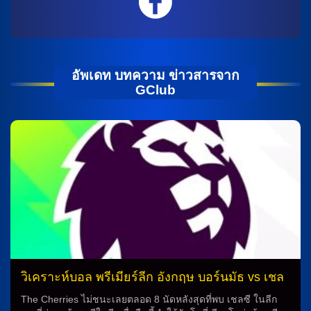
อัพเดท บทความ ข่าวสารจาก
GClub
วิเคราะห์บอล พรีเมียร์ลีก อังกฤษ บอร์นมัธ vs เชล
ซี
The Cherries ไม่ชนะเลยตลอด 8 นัดหลังสุดที่พบ เชลซี ในลีก