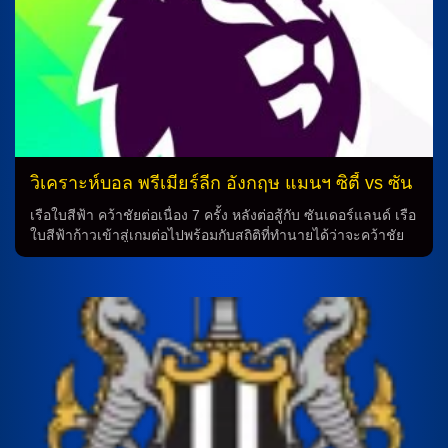
นั้นมีความแข็งแกร่งทางทักษะ และสามารถสร้างปัญหาให้กับเอฟ
เวอร์ตัน ด้วยสไตล์การเล่นที่เน้นความรัดกุมและสวนกลับ
รวดเร็ว. ดูบอลสด คาดการณ์ว่าเอฟเวอร์ตัน อาจใช้แรงฮึดจาก
ชัยชนะนัดก่อน แต่ความสม่ำเสมอของทีมยังไม่มั่นคง. วิเคราะห์
ฟุตบอล ทีมทอฟฟี่สีน้ำเงิน มีโอกาสยันแต้มกลับออกไปได้ในเกมนี้.
ทอฟฟี่สีน้ำเงิน กำลังหวั่นไหวกับการเล่นของเอฟเวอร์ตัน ซึ่งมี
ฟอร์มที่ด้อยลงในเกมหลังสุด. ทีมจะต้องพยายามเอาชนะเอฟเวอร์
ตัน ในบ้านของพวกเขา เพื่อเพิ่มโอกาสในการเอาชนะ. ทอฟฟี่
สีน้ำเงิน จะพยายามใช้สไตล์การเล่นที่เน้นการโจมตีอย่างรวดเร็ว
วิเคราะห์บอล พรีเมียร์ลีก อังกฤษ แมนฯ ซิตี้ vs ซัน
เพื่อสร้างประตูให้กับเอฟเวอร์ตัน ทีมนี้มีความแข็งแกร่งทางทักษะ
เดอร์แลนด์
และสามารถสร้างปัญหาให้กับเอฟเวอร์ตัน อย่างมีประสิทธิภาพ.
เรือใบสีฟ้า คว้าชัยต่อเนื่อง 7 ครั้ง หลังต่อสู้กับ ซันเดอร์แลนด์ เรือ
เพิ่มเติมเกี่ยวกับการทำนายผลการแข่งขัน การทำนายผลการ
ใบสีฟ้าก้าวเข้าสู่เกมต่อไปพร้อมกับสถิติที่ทำนายได้ว่าจะคว้าชัย
แข่งขันฟุตบอลเป็นสิ่งที่น่าสนใจและมีความตื่นเต้น เป็นที่รู้จักกัน
ต่อเนื่อง 7 ครั้ง หลังจากที่พ่ายแพ้ซันเดอร์แลนด์ในลีกล่าสุด ด้วย
ทั่วไปในวงการกีฬา โดยการทำนายนั้นมีความยากลำบากและ
ฟอร์มที่แสดงให้เห็นว่าพวกเขาได้ชนะเกมเหย้าทั้งหมด 6 นัดใน
ต้องพึ่งพาการวิเคราะห์ที่ถูกต้องและประสิทธิภาพ เพื่อให้สามารถ
ฤดูกาลนี้ของพรีเมียร์ลีก ในขณะเดียวกัน ผู้ฝึกสอน โรดรี้ เอร์นาน
ทำนายผลได้อย่างแม่นยำ […]
เดซ และ มาเตโอ โควาซิช จะต้องใช้หัวเราะเป็นการทำนาย
หลังจากว่าทั้งสองนั้นมีปัญหาเรื่องความฟิตและบาดเจ็บข้อเท้า
ตามต่อเนื่อง ในขณะเดียวกัน เออร์ลิง ฮาแลนด์ ก็ทำประตูครบ
100 ประตูในพรีเมียร์ลีก หลังจากที่ทำประตูในเกมล่าสุดที่ชนะฟู
แล่ม จากฝั่งอีกฝ่าย แมวดำ ยังคงทำประตูได้ตลอด 5 นัดที่ไปเยือน
แมนเชสเตอร์ ซิตี้ในลีก แต่กำลังพบกับปัญหาที่บาดเจ็บของ อาบิ๊บ
ดิยาร์ร่า, อาจี อาเลเซ่, เดนนิส เคอร์กิ้น และ เลโอ เยลเด้ วิลสัน