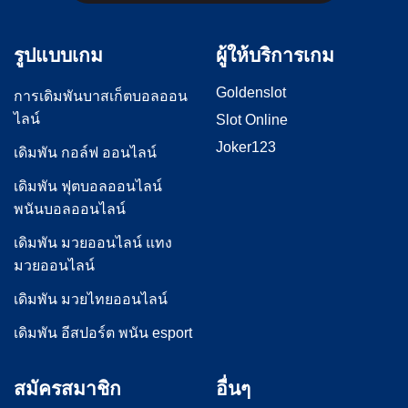
รูปแบบเกม
ผู้ให้บริการเกม
Goldenslot
การเดิมพันบาสเก็ตบอลออน
ไลน์
Slot Online
Joker123
เดิมพัน กอล์ฟ ออนไลน์
เดิมพัน ฟุตบอลออนไลน์
พนันบอลออนไลน์
เดิมพัน มวยออนไลน์ แทง
มวยออนไลน์
เดิมพัน มวยไทยออนไลน์
เดิมพัน อีสปอร์ต พนัน esport
สมัครสมาชิก
อื่นๆ