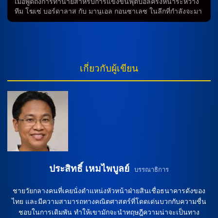
เมื่อพูดถึงการทำนายสำหรับการแข่งขันฟุตบอลครั้งหน้าระหว่าง
ทีม โฆเซ่ บอร์ดาลาส กับ มานูเอล กอนซาเลซ ในลีกที่กำลังจะมา
ถึง ทุกคนน่าจะต้องสนใจเพราะทั้งสองทีมมีผลการแข่งขันล่าสุดที่
ไม่สมภาค ซึ่งอาจส่งผลกระทบต่อความเสถียรภาพของทีมในที่สุด
แต่พูดถึงทีมที่มีโอกาสที่ดีกว่าในการชนะ เราจะต้องมองไปที่ทีม
โฆเซ่ บอร์ดาลาส ที่อาจจะมีประสิทธิภาพไม่เต็มประสิทธิภาพใน
การแข่งขันครั้งหน้านี้ สถานการณ์ของทีม ทีม โฆเซ่ บอร์ดาลาส
เกี่ยวกับผู้เขียน
จะต้องเผชิญกับปัญหาที่ไม่เหมาะสมในทีมหลังจากเสียเป้าหมาย
ในเกม 3 จาก 4 นัดล่าสุด ซึ่งอาจส่งผลต่อสมรรถนะของทีมในการ
แข่งขันครั้งหน้า ทีมจะต้องพยายามเอาชนะความผิดพลาดนี้เพื่อ
ให้คุณภาพของทีมตอบสนองกับการแข่งขัน การรับส่งข้อมูล ทีม
มานูเอล กอนซาเลซ ก็ไม่ได้มีสถานการณ์ที่ดีเหมือนกัน โดยมีผู้
เล่นหลายคนที่ไม่สามารถเข้าร่วมการแข่งขันในครั้งนี้ ซึ่งอาจ
ทำให้ทีมมีความยากลำบากในการต่อสู้ แต่ในขณะเดียวกัน ทีมก็มี
ผู้เล่นหลายคนที่พร้อมที่จะรับทราบโอกาสในการแสดงความ
สามารถของตัวเองในเกม การทำนาย จากสถานการณ์ที่มีอยู่ การ
ทำนายสำหรับการแข่งขันครั้งหน้าระหว่าง โฆเซ่ บอร์ดาลาส
และ มานูเอล กอนซาเลซ นั้นอาจมีความยากลำบาก และเป็นไป
ประสิทธิ์ เหมไพบูลย์
บรรณาธิการ
ได้ที่สองทีมจะมีโอกาสที่เท่าเทียมในการชนะ แต่โอกาสที่ดีที่สุดจะ
อยู่ du่่ไซต์ของทีม โฆเซ่ บอร์ดาลาส ซึ่งมีความพร้อมที่สุดในการ
ชายวัยกลางคนที่เคยนั่งตำแหน่งหัวหน้าฝ่ายสินเชื่อธนาคารดังของ
เอาชนะความผิดพลาดและสร้างสถานการณ์ที่ได้รับการควบคุม
ไทย และมีความสามารถทางคณิตศาสตร์ที่โดดเด่นบวกกับความชื่น
ในเกม สรุป การทำนายสำหรับการแข่งขันครั้งหน้าระหว่าง โฆ
ชอบในการเดิมพัน ทำให้เขามักจะนำทฤษฎีความน่าจะเป็นทาง
เซ่ บอร์ดาลาส และ มานูเอล […]