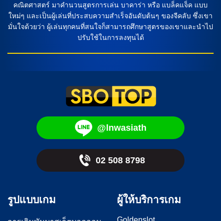
คณิตศาสตร์ มาคำนวนสูตรการเล่น บาคาร่า หรือ แบล็คแจ็ค แบบ
ใหม่ๆ และเป็นผู้เล่นที่ประสบความสำเร็จอันดับต้นๆ ของจีคลับ ซึ่งเขา
มั่นใจด้วยว่า ผู้เล่นทุกคนที่สนใจก็สามารถศึกษาสูตรของเขาและนำไป
ปรับใช้ในการลงทุนได้
@lnwasiath
02 508 8798
รูปแบบเกม
ผู้ให้บริการเกม
Goldenslot