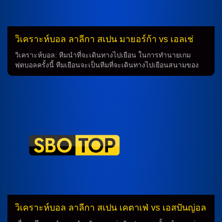
3 นัดแข่งขัน การพบกันระหว่างทีม การพบกันระหว่างทีมชาติ
ฟุตบอลหญิงไทยและฟิลิปปินส์ในรอบรองชนะเลิศนี้จะเป็นการ
แข่งขันที่น่าตื่นเต้นและไม่คาดคิดเนื่องจากทั้งสองทีมมีความ
สามารถในการแข่งขันอย่างดี เป็นทีมที่มีความพร้อมและพร้อมสู้
วิเคราะห์บอล ลาลีกา สเปน มายอร์ก้า vs เอลเช่
ใจกันถึงตัวสุดท้าย การทำนายสถานการณ์ในการแข่งขันนี้ย่อม
เป็นเรื่องที่น่าตื่นเต้นและน่าประทับใจ เนื่องจากทั้งสองทีมมีความ
วิเคราะห์บอล: ทีมนำที่จะเดินทางไปเยือน ในการทำนายเกม
พร้อมที่จะแสดงความสามารถที่สูงสุดของตัวเอง เพื่อเข้าสู่รอบชิง
ฟุตบอลครั้งนี้ ทีมเยือนจะเป็นทีมที่จะเดินทางไปเยือนสนามของ
ชนะเลิศ การถ่ายทอดสด การแข่งขันระหว่างทีมชาติฟุตบอลหญิง
ทีมเจ้าหน้าที่ โดยในโอกาสนี้เราจะพาทุกท่านไปทำความรู้จักกับ
ไทยและฟิลิปปินส์ในรอบรองชนะเลิศนี้จะถูกถ่ายทอดสดผ่านช่อง
นักเตะที่น่าจะจะเป็นส่วนสำคัญในการแข่งขันครั้งนี้ รายชื่อนัก
PPTV HD 36 และ TrueVisions NOW เพื่อให้ผู้ชมสามารถ
เตะที่จะได้รับการเล่นหน้าเป้าในทีมเยือนจะประกอบไปด้วย มาเต
ติดตามความเคลื่อนไหวของทีมได้อย่างใกล้ชิด สรุปกล่าวถึงการ
โอ โจเซฟ, เซร์จี้ ดาร์เดร์, ฆาน บีร์คีลี่ ซึ่งจะมาช่วยเสริมกำลังให้
ทำนายการแข่งขันฟุตบอลหญิงซีเกมส์รอบรองชนะเลิศระหว่าง
ทีมเยือนสามารถโจมตีได้อย่างมั่นคง ในขณะที่มานูเอล มอร์ลา
ทีมชาติไทยและฟิลิปปินส์ นั้น เป็นการแข่งขันที่มีความ
เนส จะมาควบคุมสมดุลในแนวกลางกับ ซามู คอสต้า ส่วนในแนว
สนุกสนานและไม่คาดคิด […]
รับจะมี ปาโบล มาฟเฟโอ, มาร์ติน วาลเยนต์, อันโตนิโอ ไรโย่,
โฮอัน โมฮีก้า ที่จะมาควบคุมการป้องกันของทีมเยือน โดยมี ลูคัส
เบิร์กสตรอม มาเป็นผู้เฝ้าเสา ในทางกลับกัน ทีมเจ้าบ้านก็ต้องรอ
การประเมินสภาพความฟิตของ อันเดร ซิลวา และ กราดี้ เดียงกา
น่า โดยที่ โรดรีโก้ เมนโดซ่า หรือ เนโต้ มาร์ติม ก็พร้อมลงสนาม
ในขณะที่ เอคตอร์ ฟอร์ต, เปโดร บีกาส, เลโอ เปโตรต์ หรือ อาดรี
ย่า […]
วิเคราะห์บอล ลาลีกา สเปน เคตาเฟ่ vs เอสปันญ่อล