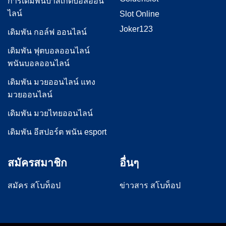
การเดิมพันบาสเก็ตบอลออน
ไลน์
Slot Online
Joker123
เดิมพัน กอล์ฟ ออนไลน์
เดิมพัน ฟุตบอลออนไลน์
พนันบอลออนไลน์
เดิมพัน มวยออนไลน์ แทง
มวยออนไลน์
เดิมพัน มวยไทยออนไลน์
เดิมพัน อีสปอร์ต พนัน esport
สมัครสมาชิก
อื่นๆ
สมัคร สโบท็อป
ข่าวสาร สโบท็อป