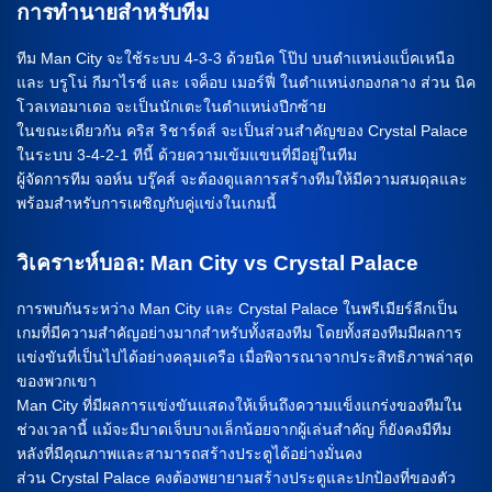
การทำนายสำหรับทีม
ทีม Man City จะใช้ระบบ 4-3-3 ด้วยนิค โป๊ป บนตำแหน่งแบ็คเหนือ
และ บรูโน่ กีมาไรช์ และ เจค็อบ เมอร์ฟี่ ในตำแหน่งกองกลาง ส่วน นิค
โวลเทอมาเดอ จะเป็นนักเตะในตำแหน่งปีกซ้าย
ในขณะเดียวกัน คริส ริชาร์ดส์ จะเป็นส่วนสำคัญของ Crystal Palace
ในระบบ 3-4-2-1 ทีนี้ ด้วยความเข้มแขนที่มีอยู่ในทีม
ผู้จัดการทีม จอห์น บรู๊คส์ จะต้องดูแลการสร้างทีมให้มีความสมดุลและ
พร้อมสำหรับการเผชิญกับคู่แข่งในเกมนี้
วิเคราะห์บอล: Man City vs Crystal Palace
การพบกันระหว่าง Man City และ Crystal Palace ในพรีเมียร์ลีกเป็น
เกมที่มีความสำคัญอย่างมากสำหรับทั้งสองทีม โดยทั้งสองทีมมีผลการ
แข่งขันที่เป็นไปได้อย่างคลุมเครือ เมื่อพิจารณาจากประสิทธิภาพล่าสุด
ของพวกเขา
Man City ที่มีผลการแข่งขันแสดงให้เห็นถึงความแข็งแกร่งของทีมใน
ช่วงเวลานี้ แม้จะมีบาดเจ็บบางเล็กน้อยจากผู้เล่นสำคัญ ก็ยังคงมีทีม
หลังที่มีคุณภาพและสามารถสร้างประตูได้อย่างมั่นคง
ส่วน Crystal Palace คงต้องพยายามสร้างประตูและปกป้องที่ของตัว