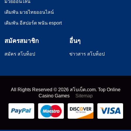
มวยออนไลน์
เดิมพัน มวยไทยออนไลน์
เดิมพัน อีสปอร์ต พนัน esport
สมัครสมาชิก
อื่นๆ
สมัคร สโบท็อป
ข่าวสาร สโบท็อป
All Rights Reserved ©
2026
สโบเบ็ต.com. Top Online
Casino Games
Sitemap