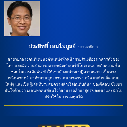
เสมอ 2-2 ที่สนามแอนฟิลด์ แต่ทีมฟูแล่มก็กลับมาชนะที่บ้านของ
ตัวเองด้วยคะแนน 3-2 การทำนายผลการแข่งขัน ในการทำนาย
ผลการแข่งขันระหว่าง ฟูแล่ม กับ ลิเวอร์พูล ในนัดนี้ คาดว่าการ
ชนะจะไม่มาอย่างง่ายดั่งที่คิด โดยทีมฟูแล่มจะต้องพยายามอย่าง
หนักเพื่อที่จะคว้าคะแนนเต็ม 3 […]
ประสิทธิ์ เหมไพบูลย์
บรรณาธิการ
ชายวัยกลางคนที่เคยนั่งตำแหน่งหัวหน้าฝ่ายสินเชื่อธนาคารดังของ
ไทย และมีความสามารถทางคณิตศาสตร์ที่โดดเด่นบวกกับความชื่น
ชอบในการเดิมพัน ทำให้เขามักจะนำทฤษฎีความน่าจะเป็นทาง
คณิตศาสตร์ มาคำนวนสูตรการเล่น บาคาร่า หรือ แบล็คแจ็ค แบบ
ใหม่ๆ และเป็นผู้เล่นที่ประสบความสำเร็จอันดับต้นๆ ของจีคลับ ซึ่งเขา
มั่นใจด้วยว่า ผู้เล่นทุกคนที่สนใจก็สามารถศึกษาสูตรของเขาและนำไป
ปรับใช้ในการลงทุนได้