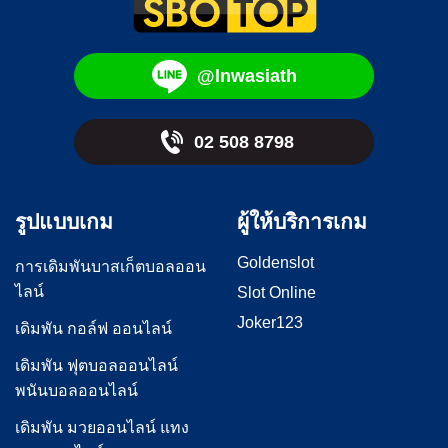
@lnwasiath
02 508 8798
รูปแบบเกม
ผู้ให้บริการเกม
Goldenslot
การเดิมพันบาสเก็ตบอลออน
ไลน์
Slot Online
Joker123
เดิมพัน กอล์ฟ ออนไลน์
เดิมพัน ฟุตบอลออนไลน์
พนันบอลออนไลน์
เดิมพัน มวยออนไลน์ แทง