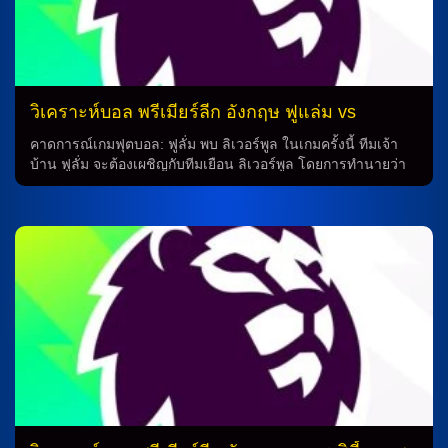
วิเคราะห์บอล พรีเมียร์ลีก อังกฤษ ฟูแล่ม vs
ลิเวอร์พูล
คาดการณ์เกมฟุตบอล: ฟูลั่ม พบ ลิเวอร์พูล ในเกมครั้งนี้ ทีมเจ้า
บ้าน ฟูลั่ม จะต้องเผชิญกับทีมเยือน ลิเวอร์พูล โดยการทำนายว่า
จะไม่มีการเข้าร่วมของนักเตะสำคัญบางคน ฟูลั่ม โดยทีมเจ้าบ้าน
ฟูลั่มจะต้องเสียการใช้งานของนักเตะสำคัญอย่าง โรดริโก้ มูนิซ,
ไรอัน เซสเซญง, โจชัว คิง, เคนนี่ เตเต้, แคลวิน บาสซี่ย์, ซามู
เอล ชุควูเอเซ่ และ อเล็กซ์ อิโวบี้ ที่ต้องพักฟื้นจากอาการบาดเจ็บ
อีกทั้ง ยังมีนักเตะบางคนที่ติดภาระกับทีมชาติ การจัดทัพของทีม
คาดการณ์ว่าจะเริ่มด้วยระบบ 4-2-3-1 โดยใช้เอมิล สมิธ โรว์ ใน
บทบาทกองหน้าหลังจากพลิกสถานการณ์ของเกมก่อนหน้าได้
สำเร็จ ลิเวอร์พูล โดยทีมเยือน ส่วนทีมเยือน ลิเวอร์พูลก็จะต้องเสีย
การใช้งานของ สเตฟาน บายเซติช, วาตารุ เอ็นโด, โจ โกเมซ,
โจวานนี่ เลโอนี่ และ อเล็กซานเดอร์ อิซัค ที่ยังไม่พร้อมใช้งาน
อย่างเต็มที่ ที่อยู่ในการเจรจาและการเก็บบัตรกับทีมชาติ ยังเป็น
เหตุให้มีความจำเป็นต้องพักอีกต่อไป […]