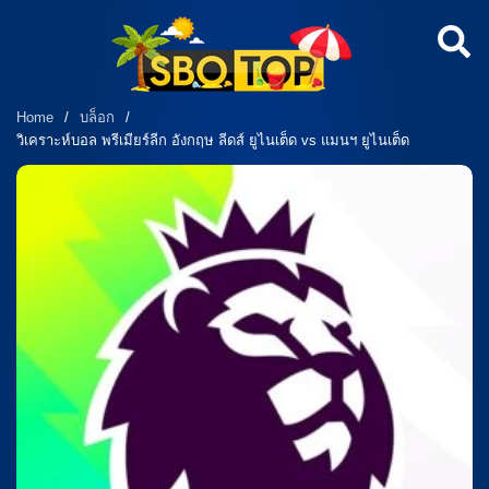
Home
/
บล็อก
/
วิเคราะห์บอล พรีเมียร์ลีก อังกฤษ ลีดส์ ยูไนเต็ด vs แมนฯ ยูไนเต็ด