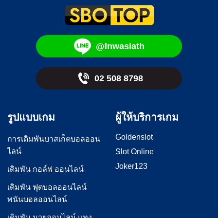
@lnwasiath
02 508 8798
รูปแบบเกม
ผู้ให้บริการเกม
Goldenslot
การเดิมพันบาสเก็ตบอลออน
ไลน์
Slot Online
Joker123
เดิมพัน กอล์ฟ ออนไลน์
เดิมพัน ฟุตบอลออนไลน์
พนันบอลออนไลน์
เดิมพัน มวยออนไลน์ แทง