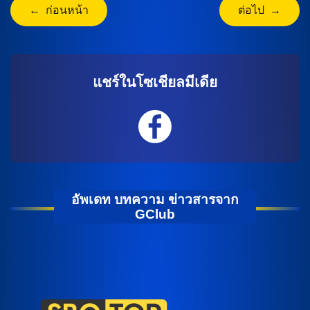
← ก่อนหน้า
ต่อไป →
แชร์ในโซเชียลมีเดีย
อัพเดท บทความ ข่าวสารจาก
GClub