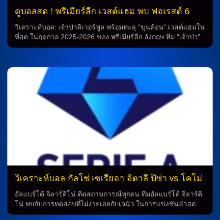
ดูบอลสด ! พรีเมียร์ลีก เวสต์แฮม พบ ฟอเรสต์ 6
ม.ค.69
วิเคราะห์บอล: เจ้าป่าลิเวอร์พูล พร้อมทะลุ “ขุนค้อน” เวสต์แฮมใน
ที่สุด ในฤดูกาล 2025-2026 ของ พรีเมียร์ลีก อังกฤษ ทีม “เจ้าป่า”
ลิเวอร์พูล จะเดินทางไปเยือนที่ สนามของ “ขุนค้อน” เวสต์แฮม
ทีมที่อยู่ในอันดับที่ 18 ของตารางการแข่งขัน มีเพียง 14 คะแนน
จากการแข่งขัน ณ ขณะนี้ ลิเวอร์พูล อยู่ในอันดับ 17 ด้วยคะแนน
18 จากการประลองสนาม โดยการพบกันระหว่างทั้งสองทีมจะเกิด
ขึ้นในวันอังคารที่ 6 มกราคม เวลา 03.00 น. ตามเวลา
ประเทศไทย การพบกันในฤดูกาลก่อนหน้า ทั้งสองทีมได้พบกันใน
นัดแรกของฤดูกาล เวสต์แฮม ได้ไปทล่มที่น่านน้ว แฟน 3-0 ใน
การแข่งขันนั้น ส่วนในฤดูกาลที่ผ่านมา ทั้งสองทีมเจอกัน 2 ครั้ง
ลิเวอร์พูล ชนะทั้งสองการพบกัน การทำนายและวิเคราะห์บอล
จากประสบการณ์การพบกันในฤดูกาลก่อนหน้า และความ
แข็งแกร่งของทั้งสองทีม การทำนายในการแข่งขันนี้ก็ย่อมนั้นฝีมือ
ของลิเวอร์พูล […]
วิเคราะห์บอล กัลโช่ เซเรียอา อิตาลี ปิซ่า vs โคโม่
อัลแบร์โต้ จิลาร์ดิโน่ ติดสถานการณ์ทุกคน ทีมอัลแบร์โต้ จิลาร์ดิ
โน่ พบกับการทดสอบที่ไม่ง่ายเลยกับเจนัว ในการแข่งขันล่าสุด
เมื่อวันเสาร์ที่ผ่านมา ที่สิ้นสุดลงด้วยผลเสมอกัน 1-1 ซึ่งทำให้ทีม