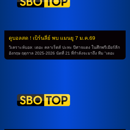
ดูบอลสด ! เบิร์นลี่ย์ พบ แมนยู 7 ม.ค.69
วิเคราะห์บอล: เดอะ คลาเร็ตส์ ปะทะ ปีศาจแดง ในศึกพรีเมียร์ลีก
อังกฤษ ฤดูกาล 2025-2026 นัดที่ 21 ที่กำลังจะมาถึง ทีม “เดอะ
คลาเร็ตส์” บีร์นลี่ย์ ที่อยู่อันดับ 19 บนตารางคะแนน กับทีม “ปีศาจ
แดง” แมนเชสเตอร์ ยูไนเต็ด ที่อยู่อันดับ 6 โดยทีมเหล่านี้จะเผชิญ
กันในเกมกลางสัปดาห์นี้ การทำนายผลการแข่งขัน จากฐานทัพ
ของทั้งสองทีม เดอะ คลาเร็ตส์ อาจจะต้องมีความพยายามเพิ่มเติม
เพื่อที่จะคว้าความชัดเจนจากการแข่งขันในครั้งนี้ ในขณะที่ปีศาจ
แดง ยังคงต้องการเพิ่มคะแนนเพื่อเข้าสู่ท็อป 4 ของตารางคะแนน
โดยการทำนายผลการแข่งขันนี้ มีความน่าสนใจเพราะทั้งสองทีม
มีความพยายามอย่างมากในการชิงชัย จึงเป็นเกมที่มีความน่า
ติดตามมากที่สุดในนัดนี้ สถิติการพบกัน ในนัดแรกของฤดูกาล
แมนเชสเตอร์ ยูไนเต็ด ได้เอาชนะเดอะ คลาเร็ตส์ ด้วยคะแนน 3-
2 ในการแข่งขันที่โอลด์ แทรฟฟอร์ด ส่วนฤดูกาลที่แล้ว ทั้งสองทีม
เจอกัน 2 ครั้ง โดยเดอะ คลาเร็ตส์ ได้ชนะเกมแรก […]