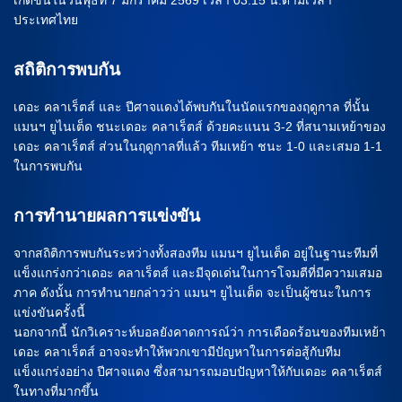
เกิดขึ้นในวันพุธที่ 7 มกราคม 2569 เวลา 03.15 น.ตามเวลา
ประเทศไทย
สถิติการพบกัน
เดอะ คลาเร็ตส์ และ ปีศาจแดงได้พบกันในนัดแรกของฤดูกาล ที่นั้น
แมนฯ ยูไนเต็ด ชนะเดอะ คลาเร็ตส์ ด้วยคะแนน 3-2 ที่สนามเหย้าของ
เดอะ คลาเร็ตส์ ส่วนในฤดูกาลที่แล้ว ทีมเหย้า ชนะ 1-0 และเสมอ 1-1
ในการพบกัน
การทำนายผลการแข่งขัน
จากสถิติการพบกันระหว่างทั้งสองทีม แมนฯ ยูไนเต็ด อยู่ในฐานะทีมที่
แข็งแกร่งกว่าเดอะ คลาเร็ตส์ และมีจุดเด่นในการโจมตีที่มีความเสมอ
ภาค ดังนั้น การทำนายกล่าวว่า แมนฯ ยูไนเต็ด จะเป็นผู้ชนะในการ
แข่งขันครั้งนี้
นอกจากนี้ นักวิเคราะห์บอลยังคาดการณ์ว่า การเดือดร้อนของทีมเหย้า
เดอะ คลาเร็ตส์ อาจจะทำให้พวกเขามีปัญหาในการต่อสู้กับทีม
แข็งแกร่งอย่าง ปีศาจแดง ซึ่งสามารถมอบปัญหาให้กับเดอะ คลาเร็ตส์
ในทางที่มากขึ้น