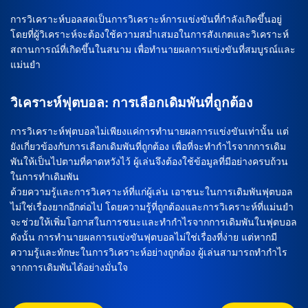
การวิเคราะห์บอลสดเป็นการวิเคราะห์การแข่งขันที่กำลังเกิดขึ้นอยู่
โดยที่ผู้วิเคราะห์จะต้องใช้ความสม่ำเสมอในการสังเกตและวิเคราะห์
สถานการณ์ที่เกิดขึ้นในสนาม เพื่อทำนายผลการแข่งขันที่สมบูรณ์และ
แม่นยำ
วิเคราะห์ฟุตบอล: การเลือกเดิมพันที่ถูกต้อง
การวิเคราะห์ฟุตบอลไม่เพียงแค่การทำนายผลการแข่งขันเท่านั้น แต่
ยังเกี่ยวข้องกับการเลือกเดิมพันที่ถูกต้อง เพื่อที่จะทำกำไรจากการเดิม
พันให้เป็นไปตามที่คาดหวังไว้ ผู้เล่นจึงต้องใช้ข้อมูลที่มีอย่างครบถ้วน
ในการทำเดิมพัน
ด้วยความรู้และการวิเคราะห์ที่แก่ผู้เล่น เอาชนะในการเดิมพันฟุตบอล
ไม่ใช่เรื่องยากอีกต่อไป โดยความรู้ที่ถูกต้องและการวิเคราะห์ที่แม่นยำ
จะช่วยให้เพิ่มโอกาสในการชนะและทำกำไรจากการเดิมพันในฟุตบอล
ดังนั้น การทำนายผลการแข่งขันฟุตบอลไม่ใช่เรื่องที่ง่าย แต่หากมี
ความรู้และทักษะในการวิเคราะห์อย่างถูกต้อง ผู้เล่นสามารถทำกำไร
จากการเดิมพันได้อย่างมั่นใจ