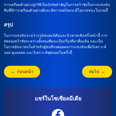
การเตรียมตัวอย่างถูกวิธีเป็นปัจจัยสำคัญในการคว้าชัยในการแข่งขัน
ทีมที่มีการเตรียมตัวอย่างดีและมีความพร้อมจะมีโอกาสชนะในเกมนี้
สรุป
ในการแข่งขันระหว่างวูล์ฟแฮมป์ตันและนิวคาสเซิลครั้งหน้านี้ การ
ทดลองคว้าชัยระหว่างทั้งสองทีมจะเป็นเรื่องที่น่าตื่นเต้น และเป็น
โอกาสอันน่าสนใจสำหรับผู้ชมที่รอคอยผลการแข่งขันเพื่อวิเคราะห์
บอล ดูบอลสด และวิเคราะห์ฟุตบอลในครั้งนี้.
← ก่อนหน้า
ต่อไป →
แชร์ในโซเชียลมีเดีย