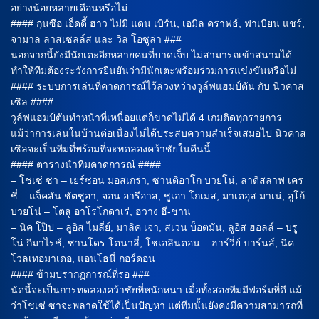
อย่างน้อยหลายเดือนหรือไม่
#### กุนซือ เอ็ดดี้ ฮาว ไม่มี แดน เบิร์น, เอมิล คราฟธ์, ฟาเบียน แชร์,
จามาล ลาสเซลล์ส และ วิล โอซูล่า ###
นอกจากนี้ยังมีนักเตะอีกหลายคนที่บาดเจ็บ ไม่สามารถเข้าสนามได้
ทำให้ทีมต้องระวังการยืนยันว่ามีนักเตะพร้อมร่วมการแข่งขันหรือไม่
#### ระบบการเล่นที่คาดการณ์ไว้ล่วงหว่างวูล์ฟแฮมป์ตัน กับ นิวคาส
เซิล ####
วูล์ฟแฮมป์ตันทำหน้าที่เหนื่อยแต่ก็ขาดไม่ได้ 4 เกมติดทุกรายการ
แม้ว่าการเล่นในบ้านต่อเนื่องไม่ได้ประสบความสำเร็จเสมอไป นิวคาส
เซิลจะเป็นทีมที่พร้อมที่จะทดลองคว้าชัยในคืนนี้
#### ตารางนำทีมคาดการณ์ ####
– โชเซ่ ซา – เยร์ซอน มอสเกร่า, ซานติอาโก บวยโน่, ลาดิสลาฟ เคร
ชี่ – แจ็คสัน ชัตชูอา, จอน อารีอาส, ชูเอา โกเมส, มาเตอุส มาเน่, อูโก้
บวยโน่ – โตลู อาโรโกดาเร่, ฮวาง ฮี-ชาน
– นิค โป๊ป – ลูอิส ไมลี่ย์, มาลิค เจา, สเวน บ็อตมัน, ลูอิส ฮอลล์ – บรู
โน่ กีมาไรช์, ซานโดร โตนาลี่, โชเอลินตอน – ฮาร์วี่ย์ บาร์นส์, นิค
โวลเทอมาเดอ, แอนโธนี่ กอร์ดอน
#### ข้ามปรากฏการณ์ที่รอ ###
นัดนี้จะเป็นการทดลองคว้าชัยที่หนักหนา เมื่อทั้งสองทีมมีฟอร์มที่ดี แม้
ว่าโชเซ่ ซาจะพลาดใช้ได้เป็นปัญหา แต่ทีมนั้นยังคงมีความสามารถที่