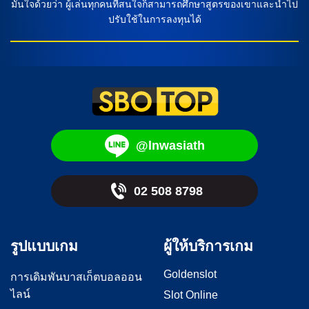
มั่นใจด้วยว่า ผู้เล่นทุกคนที่สนใจก็สามารถศึกษาสูตรของเขาและนำไป
ปรับใช้ในการลงทุนได้
@lnwasiath
02 508 8798
รูปแบบเกม
ผู้ให้บริการเกม
Goldenslot
การเดิมพันบาสเก็ตบอลออน
ไลน์
Slot Online