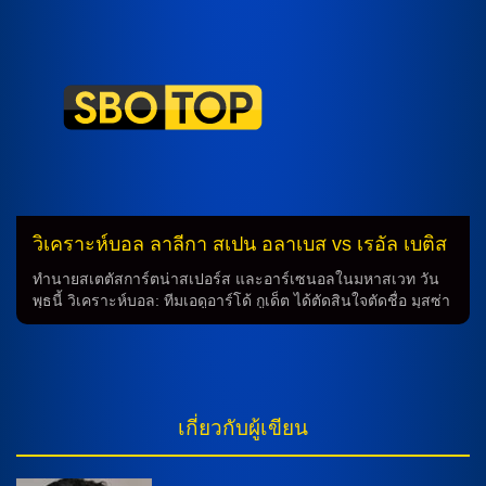
พร้อมแข่งขัน สำหรับเกมนี้ แม็กซ์ ดาวแมน ปีกดาวรุ่งเพียงราย
เดียวยังต้องพักอาการบาดเจ็บข้อเท้า ในขณะที่ เนธาน วาเนรี่ ได้
รับการยืมไปอยู่กับ โอลิมปิก มาร์กเซย อย่างเป็นทางการ กาเบรียล
เชซุส อาจจะเป็นตัวจริงและทำ 2 ประตูในเกมบุกชนะ อินเตอร์ มิ
ลาน เมื่อกลางสัปดาห์ และคาดว่า วิคตอร์ โยเคเรส จะเริ่มเป็น
สตาร์ทต่อในตำแหน่งกองหน้าตัวเป้า นักเตะที่พักบาดเจ็บ ไมเคิ่ล
คาร์ริค กุนซือต้องพักการแข่งขันในเกมนี้เนื่องจาก มัตซ์ เดอ ลิกต์
กองหลังชาวดัตช์ บาดเจ็บแผ่นหลัง […]
วิเคราะห์บอล ลาลีกา สเปน อลาเบส vs เรอัล เบติส
ทำนายสเตตัสการ์ตน่าสเปอร์ส และอาร์เซนอลในมหาสเวท วัน
พุธนี้ วิเคราะห์บอล: ทีมเอดูอาร์โด้ กูเด็ต ได้ตัดสินใจตัดชื่อ มุสซ่า
ดิยาร์ร่า และ มาเรียโน่ ดีอาซ ออกจากโรสเตอีล ประจำทีม แต่
ทีมชาติบราซิล ก็ยังต้องรอการประเมินสภาพความพร้อมในเรื่อง
ของสุขภาพของนักเตะ เพื่อการเป็นตัวเลือกในการลงสนามอีก
ครั้ง โดยมี ส่วน เดนีส ซูอาเรซ, กาเลเบ กอนซัลเวส, อับเด
เรบบัค และ อันเดร์ เกบาร่า พร้อมเข้าสนามเมื่อได้เล่นต่อไป ลูกัส
เกี่ยวกับผู้เขียน
โบเย่ จะได้เป็นตัวเลือกในการเล่นหน้าประตู และจะมี การ์ลอส บี
เซนเต้, เดนีส ซูอาเรซ, การ์เลส อาเลนญ่า ใช้สกิลการโจมตี
ขณะที่ ปาโบล อีบันเญซ จะคอยคุมกลางสนามระหว่าง อันโต