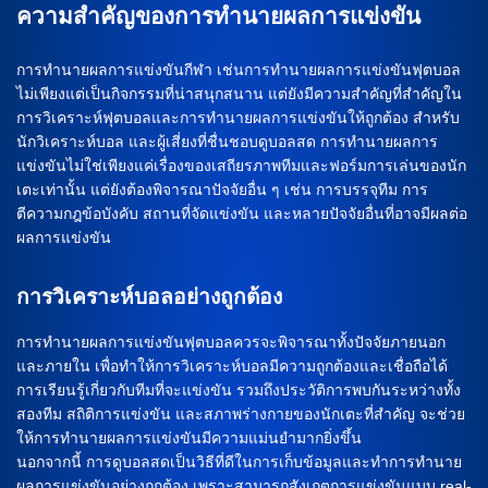
ความสำคัญของการทำนายผลการแข่งขัน
การทำนายผลการแข่งขันกีฬา เช่นการทำนายผลการแข่งขันฟุตบอล
ไม่เพียงแต่เป็นกิจกรรมที่น่าสนุกสนาน แต่ยังมีความสำคัญที่สำคัญใน
การวิเคราะห์ฟุตบอลและการทำนายผลการแข่งขันให้ถูกต้อง สำหรับ
นักวิเคราะห์บอล และผู้เสี่ยงที่ชื่นชอบดูบอลสด การทำนายผลการ
แข่งขันไม่ใช่เพียงแค่เรื่องของเสถียรภาพทีมและฟอร์มการเล่นของนัก
เตะเท่านั้น แต่ยังต้องพิจารณาปัจจัยอื่น ๆ เช่น การบรรจุทีม การ
ตีความกฎข้อบังคับ สถานที่จัดแข่งขัน และหลายปัจจัยอื่นที่อาจมีผลต่อ
ผลการแข่งขัน
การวิเคราะห์บอลอย่างถูกต้อง
การทำนายผลการแข่งขันฟุตบอลควรจะพิจารณาทั้งปัจจัยภายนอก
และภายใน เพื่อทำให้การวิเคราะห์บอลมีความถูกต้องและเชื่อถือได้
การเรียนรู้เกี่ยวกับทีมที่จะแข่งขัน รวมถึงประวัติการพบกันระหว่างทั้ง
สองทีม สถิติการแข่งขัน และสภาพร่างกายของนักเตะที่สำคัญ จะช่วย
ให้การทำนายผลการแข่งขันมีความแม่นยำมากยิ่งขึ้น
นอกจากนี้ การดูบอลสดเป็นวิธีที่ดีในการเก็บข้อมูลและทำการทำนาย
ผลการแข่งขันอย่างถูกต้อง เพราะสามารถสังเกตการแข่งขันแบบ real-