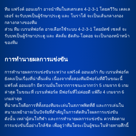
ทีม แฟร้งค์ ออนเยก้า อาจนำทีมในสเตรเตจ 4-2-3-1 โดยควีวิน เคลเล
เฮอร์ จะรับบทเป็นผู้รักษาประตู และ โมราโต้ จะเป็นเส้นกลางกอง
กลางกลางของทีม
ส่วน ทีม เบรนท์ฟอร์ด อาจเลือกใช้ระบบ 4-2-3-1 โดยมัตซ์ เซลส์ จะ
รับบทเป็นผู้รักษาประตู และ คัลลั่ม ฮัดสัน-โอดอย จะเป็นกองหน้าหน้า
ของทีม
การทำนายผลการแข่งขัน
การทำนายผลการแข่งขันระหว่าง แฟร้งค์ ออนเยก้า กับ เบรนท์ฟอร์ด
ยังคงเป็นเรื่องที่น่าตื่นเต้น เนื่องจากทั้งสองทีมมีฟอร์มที่ดีในขณะนี้
แฟร้งค์ ออนเยก้า มีความมั่นใจจากการชนะมากกว่า 5 เกมจาก 6 เกม
ล่าสุด ในขณะที่ เบรนท์ฟอร์ด มีฟอร์มที่ไม่ค่อยดี แพ้ถึง 4 เกมจาก 6
เกมล่าสุด
ที่น่าสนใจคือการที่ทั้งสองทีมจะเล่นในสภาพฟิตที่ดี และการเล่นใน
สนามเหย้าอาจเป็นปัจจัยที่สำคัญในการตัดสินใจผลการแข่งขัน
ดังนั้น เหล่าผู้สนใจกีฬา และการทำนายผลการแข่งขัน ควรติดตาม
การแข่งขันนี้อย่างใกล้ชิด เพื่อดูว่าทีมใดจะเป็นผู้ชนะในท้ายทายศึกนี้