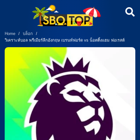
Home
/
บล็อก
/
วิเคราะห์บอล พรีเมียร์ลีกอังกฤษ เบรนท์ฟอร์ด vs น็อตติ้งแฮม ฟอเรสต์