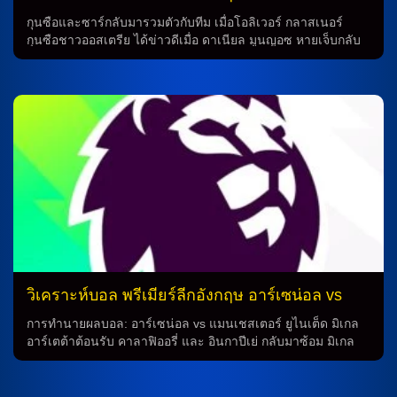
บอลเพิ่มเติม การทำนายผลการแข่งขันฟุตบอลไม่ได้เป็นเรื่องง่าย
เชลซี
หลายปัจจัยต่างๆ ส่งผลต่อผลลัพธ์ของเกม ไม่ว่าจะเป็นสภาพการ
กุนซือและซาร์กลับมารวมตัวกับทีม เมื่อโอลิเวอร์ กลาสเนอร์
เล่นของทีม การได้รับบาดเจ็บ แม้กระทั้งสภาพอากาศ ซึ่งทั้งหมดนี้
กุนซือชาวออสเตรีย ได้ข่าวดีเมื่อ ดาเนียล มูนญอซ หายเจ็บกลับ
มีอิทธิพลต่อการแข่งขันอย่างมาก ความสำคัญของการดูบอลสด
มาแล้วหลังหายหน้าไปร่วมเดือน ขณะที่ เนธาเนียล ไคลน์ ก็อาจ
การดูบอลสดเป็นวิธีที่ดีที่สุดสำหรับการวิเคราะห์บอล โดยการดู
จะกลับมาได้เช่นกัน อิสไมล่า ซาร์ ที่คว้าแชมป์แอฟริกาคัพออฟเน
การแข่งขันอย่างเป็นจริงจะช่วยให้เรารู้สึกถึงบรรยากาศและ
ชันส์กับทีมชาติเซเนกัล ก็จะกลับมาเป็นส่วนหนึ่งของทีมอีกครั้ง
สภาพการเล่นของทีมที่ชัดเจน ซึ่งสามารถช่วยให้เราทำนาย
นักเตะที่มีปัญหาบาดเจ็บ การพักผ่อนจากการบาดเจ็บเป็นสิ่ง
ผลลัพธ์ได้อย่างแม่นยำมากยิ่งขึ้น การวิเคราะห์ฟุตบอลอย่างมือ
สำคัญที่จะช่วยให้นักเตะกลับมาสู่สภาพดีก่อนการแข่งขัน โคล
อาชีพ การวิเคราะห์ฟุตบอลเป็นศิลปะและวิชาที่ต้องใช้เวลาและ
พาลเมอร์ กลับมาซ้อมได้แล้วหลังพลาดลงเล่นในเกมที่ชนะ ปา
ความรอบรู้เป็นอย่างมาก เพื่อที่จะสามารถทำนายผลการแข่งขัน
ฟอส เนื่องจากบาดเจ็บเล็กน้อยที่ต้นขา ในขณะเดียวกัน ฟิลิป ยอร์
อย่างคล่องตัว การศึกษาสถิติ การวิเคราะห์สมรรถนะของทีม และ
เกนเซ่น ผู้รักษาประตูไม่ได้บาดเจ็บรุนแรงอย่างที่คิดเอาไว้ แต่ ดา
การวิเคราะห์สภาพการเล่นของผู้เล่นเป็นสิ่งสำคัญที่ช่วยให้การ
ริโอ เอสซูโก้ มีปัญหาบาดเจ็บอีกครั้งหลังจะต้องพักนานกว่าหนึ่ง
ทำนายเป็นไปอย่างถูกต้อง วิธีการทำนายผลบอลที่คล่องตัว การ
เดือน ลีวาย โคลวิลล์ และ โทซิน อดาราบิโอโย่ ยังต้องพักยาว
ทำนายผลบอลที่แม่นยำนั้นไม่ได้มาจากความโชค แต่มาจากการ
ส่วนเกมนี้ยังเร็วเกินไปสำหรับ โรมีโอ ลาเวีย การทำนายสำหรับ
ศึกษาและการวิเคราะห์อย่างถูกต้อง การดูสถิติทีม การติดตาม
เกมถัดไป เมื่อพิจารณาถึงการทำนายฟุตบอล ทุกคนต่างต้อง
รายงานข่าวล่าสุด และการเรียนรู้จากผลการแข่งขันที่ผ่านมา
ติดตามเกมอย่างใกล้ชิด เพราะความเร็วของเกมและความ
เป็นสิ่งสำคัญที่จะช่วยให้การทำนายเป็นไปอย่างสม่ำเสมอ การจับ
สามารถของทีมทำให้การทำนายเป็นเรื่องที่ท้าทาย แม้ เชลซี ชนะ
วิเคราะห์บอล พรีเมียร์ลีกอังกฤษ อาร์เซน่อล vs
คู่ทีมที่ดี […]
มา 2 นัดก็จริง แต่ฟอร์มโดยรวมยังไม่น่าอุ่นใจ และยิ่งเกมนี้ต้อง
แมนฯ ยูไนเต็ด
บุกดวล คริสตัล พาเลซ ในศึกดาร์บี้ ซึ่งไม่ง่าย […]
การทำนายผลบอล: อาร์เซน่อล vs แมนเชสเตอร์ ยูไนเต็ด มิเกล
อาร์เตต้าต้อนรับ คาลาฟิออรี่ และ อินกาปีเย่ กลับมาซ้อม มิเกล
อาร์เตต้า กุนซือชาวสเปน รับทัพ ริคคาร์โด้ คาลาฟิออรี่ และ ปิเอ
โร อินกาปีเย่ กลับมาซ้อมกับทีมชุดใหญ่ได้แล้วในวันศุกร์ที่ผ่านมา
โดยเขายังไม่ได้ยืนยันว่าทั้งสองคนจะเป็นตัวเลือกหรือไม่ นักเตะที่