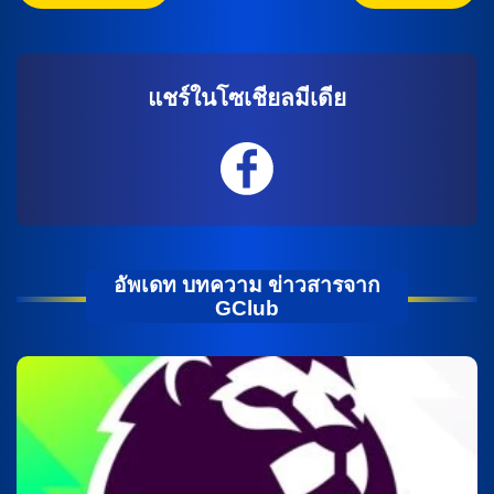
แชร์ในโซเชียลมีเดีย
อัพเดท บทความ ข่าวสารจาก
GClub