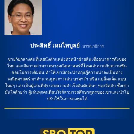
นิโอ บลังโก้ ส่วน โจนาธาน กาสโตร จอนนี่, ฟากุนโด้ เตนาญ่า,
จอน ปาเชโก้ […]
ประสิทธิ์ เหมไพบูลย์
บรรณาธิการ
ชายวัยกลางคนที่เคยนั่งตำแหน่งหัวหน้าฝ่ายสินเชื่อธนาคารดังของ
ไทย และมีความสามารถทางคณิตศาสตร์ที่โดดเด่นบวกกับความชื่น
ชอบในการเดิมพัน ทำให้เขามักจะนำทฤษฎีความน่าจะเป็นทาง
คณิตศาสตร์ มาคำนวนสูตรการเล่น บาคาร่า หรือ แบล็คแจ็ค แบบ
ใหม่ๆ และเป็นผู้เล่นที่ประสบความสำเร็จอันดับต้นๆ ของจีคลับ ซึ่งเขา
มั่นใจด้วยว่า ผู้เล่นทุกคนที่สนใจก็สามารถศึกษาสูตรของเขาและนำไป
ปรับใช้ในการลงทุนได้