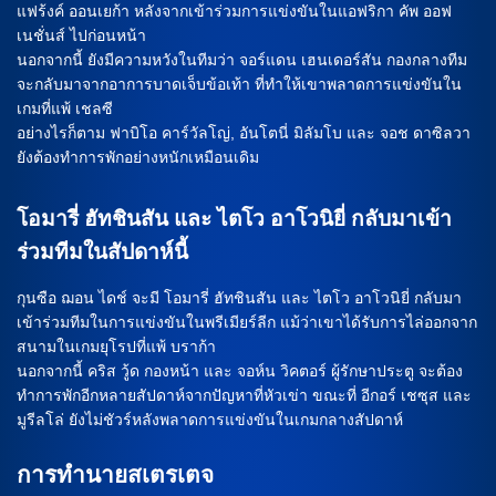
แฟร้งค์ ออนเยก้า หลังจากเข้าร่วมการแข่งขันในแอฟริกา คัพ ออฟ
เนชั่นส์ ไปก่อนหน้า
นอกจากนี้ ยังมีความหวังในทีมว่า จอร์แดน เฮนเดอร์สัน กองกลางทีม
จะกลับมาจากอาการบาดเจ็บข้อเท้า ที่ทำให้เขาพลาดการแข่งขันใน
เกมที่แพ้ เชลซี
อย่างไรก็ตาม ฟาบิโอ คาร์วัลโญ่, อันโตนี่ มิลัมโบ และ จอช ดาซิลวา
ยังต้องทำการพักอย่างหนักเหมือนเดิม
โอมารี่ ฮัทชินสัน และ ไตโว อาโวนิยี่ กลับมาเข้า
ร่วมทีมในสัปดาห์นี้
กุนซือ ฌอน ไดช์ จะมี โอมารี่ ฮัทชินสัน และ ไตโว อาโวนิยี่ กลับมา
เข้าร่วมทีมในการแข่งขันในพรีเมียร์ลีก แม้ว่าเขาได้รับการไล่ออกจาก
สนามในเกมยุโรปที่แพ้ บราก้า
นอกจากนี้ คริส วู้ด กองหน้า และ จอห์น วิคตอร์ ผู้รักษาประตู จะต้อง
ทำการพักอีกหลายสัปดาห์จากปัญหาที่หัวเข่า ขณะที่ อีกอร์ เชซุส และ
มูรีลโล่ ยังไม่ชัวร์หลังพลาดการแข่งขันในเกมกลางสัปดาห์
การทำนายสเตรเตจ