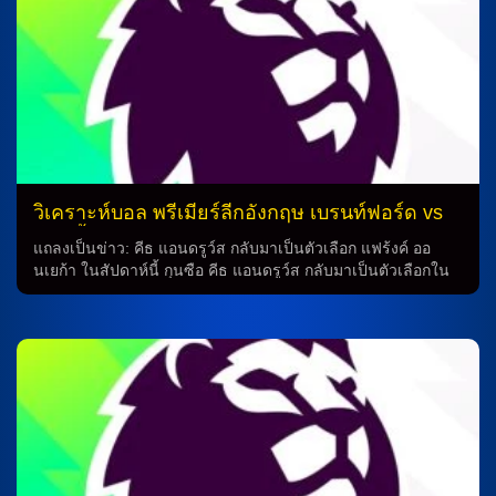
ทีม ทีมกลัดบัคได้เตรียมตัวให้พร้อมด้วยการชนะ 2 เกมติดแถม
บ้าน ทำให้ทีมมีความเชื่อมั่นและพร้อมสู้ตายเพื่อคว้าชัยชนะใน
การแข่งขันนี้ ทีมสตุ๊ตการ์ตที่เพิ่งชนะมาและเป็นทีมแพ้ยาก ต้อง
พยายามเอาชนะทีมเยือนให้ได้เพื่อเพิ่มความเชื่อมั่นและคว้า
ชัยชนะ การออกตัวของนักเตะ นักเตะทีมกลัดบัคได้เตรียมตัวให้
พร้อมด้วยการออกตัวของนักเตะดาวรุ่งอย่าง นิโคลัส นาร์ตีย์
ทำให้ทีมมีความเชื่อมั่นและพร้อมสู้ตายเพื่อคว้าชัยชนะในการ
แข่งขันนี้ ทีมสตุ๊ตการ์ตที่เพิ่งชนะมาและเป็นทีมแพ้ยาก ต้อง
พยายามเอาชนะทีมเยือนให้ได้เพื่อเพิ่มความเชื่อมั่นและคว้า
ชัยชนะ สรุป การทำนายผลการแข่งขันระหว่างทีมกลัดบัคและสตุ๊
วิเคราะห์บอล พรีเมียร์ลีกอังกฤษ เบรนท์ฟอร์ด vs
ตการ์ตจึงเข้าความเชื่อมั่นและพร้อมสู้ตายในการคว้าชัยชนะใน
น็อตติ้งแฮม ฟอเรสต์
การแข่งขันนี้ ดูบอลสดเพื่อติดตามการแข่งขันระหว่างทีมกลัดบัค
แถลงเป็นข่าว: คีธ แอนดรูว์ส กลับมาเป็นตัวเลือก แฟร้งค์ ออ
และสตุ๊ตการ์ตได้ทางช่องทางออนไลน์ตามติดตาม พร้อมทั้ง
นเยก้า ในสัปดาห์นี้ กุนซือ คีธ แอนดรูว์ส กลับมาเป็นตัวเลือกใน
วิเคราะห์ฟุตบอลจากนักวิเคราะห์บอลมืออาชีพเพื่อความสนุกและ
สัปดาห์นี้ ในสัปดาห์นี้ คีธ แอนดรูวส กุนซือ ได้ทำการกลับมาเป็น
ความตื่นเต้นในการชมเชยชนะของทีมที่คุมเกมได้ การวิเคราะห์
ตัวเลือก ในทีมแฟร้งค์ ออนเยก้า หลังจากเข้าร่วมการแข่งขันใน
บอล การทำนายผลการแข่งขันระหว่างทีมกลัดบัคและสตุ๊ตการ์ต
แอฟริกา คัพ ออฟ เนชั่นส์ ไปก่อนหน้า นอกจากนี้ ยังมีความหวัง
ไม่ใช่เรื่องง่ายเนื่องจากทั้งสองทีมมีคุณภาพแข่งขันที่ไม่ต่างกัน
ในทีมว่า จอร์แดน เฮนเดอร์สัน กองกลางทีมจะกลับมาจากอาการ
มากนัก การวิเคราะห์บอลจึงเป็นสิ่งสำคัญที่จะช่วยให้เห็นภาพรวม
บาดเจ็บข้อเท้า ที่ทำให้เขาพลาดการแข่งขันในเกมที่แพ้ เชลซี
ของการแข่งขันได้อย่างชัดเจน ความสำคัญของการทำนาย การ
อย่างไรก็ตาม ฟาบิโอ คาร์วัลโญ่, อันโตนี่ มิลัมโบ และ จอช ดาซิ
ทำนายผลการแข่งขันไม่ได้เป็นเรื่องของการเดาโชคเท่านั้น แต่
ลวา ยังต้องทำการพักอย่างหนักเหมือนเดิม โอมารี่ ฮัทชินสัน และ
เกิดจากการวิเคราะห์ฟุตบอลอย่างถูกวิธี การวิเคราะห์บอลช่วยให้
ไตโว อาโวนิยี่ กลับมาเข้าร่วมทีมในสัปดาห์นี้ กุนซือ ฌอน ไดช์
ทราบถึงคุณสมบัติของทีม การรับส่งบอล และสถิติการแข่งขันที่
จะมี โอมารี่ ฮัทชินสัน และ ไตโว อาโวนิยี่ กลับมาเข้าร่วมทีมใน
เกี่ยวข้องที่สามารถช่วยในการทำนายผลได้อย่างแม่นยำ การดู
การแข่งขันในพรีเมียร์ลีก […]