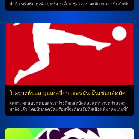
ป่าดำ หรือทีมกุนซือ กุนซือ ยูเลี่ยน ชูสเตอร์ จะมีการแข่งขันกับทีม
แพะบ้า หรือทีมกุนซือ ลูคัส ควาสเนียก ในสนามยูโรปา พาร์ค ส
ตาดิโอน ทีมจิ้งจอกแห่งป่าดำ ในการแข่งขันนี้ ทีมจิ้งจอกแห่งป่า
ดำ จะต้องเสวยเซ็นเท็นต์ที่ไม่มี ฟิลิปป์ ลีนฮาร์ต และ ดาวิด
คเยเรห์ ในตำแหน่งอื่นๆ แต่จะมี มาริโอ เอ็กเกชไตน์ และ โยฮัน
มานซัมบี้ มาลุยในตรงกลางของสนาม อีกทั้งยังมี ฟิลิป์ เตรอู, ลูคัส
เฮอเลอร์, และ วินเชนโซ กรีโฟ่ อยู่ข้างหลัง อีกอร์ มาตาโนวิช
ทีมแพะบ้า ส่วนทีมแพะบ้า จะมี ราฟ ฟาน เดน เบิร์ก กลับมาช่วย
ทีม แต่ยังไม่มี โจเอล […]
วิเคราะห์บอล บุนเดสลีกา เยอรมัน มึนเช่นกลัดบัค
vs สตุ๊ตการ์ต
ผลการทดสอบฟุตบอลระหว่างทีมกลัดบัคและสตุ๊ตการ์ตกำลังจะ
มาถึงแล้ว โดยทีมกลัดบัคพร้อมที่จะต้อนรับทีมเยือนที่มาคุมเกมที่มี
ความสำคัญในการแข่งขันในวันเสาร์นี้ ทำนายผลการแข่งขัน
โดยนักวิเคราะห์บอลทั่วไปทำนายว่าการแข่งขันนี้จะเป็นการ
แข่งขันที่ดุเดือดและสุดสายตา ทั้งสองทีมจะมากันด้วยความพร้อม
ที่สูงสุด เพื่อคว้าจุดเติมต่อการแข่งขันในลีก การเตรียมการของ