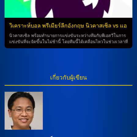
บอลสด การดูบอลสดไม่เพียงแค่เพลิดเพลินกับการแข่งขันเท่านั้น
แต่ยังช่วยในกระบวนการวิเคราะห์ฟุตบอลอีกด้วย การสังเกตท่า
ทีม การเล่นของนักเตะ และกลยุทธ์ของทีมจะช่วยให้การทำนาย
ผลการแข่งขันมีความแม่นยำมากขึ้น วิเคราะห์ฟุตบอล การ
วิเคราะห์บอล พรีเมียร์ลีกอังกฤษ นิวคาสเซิ่ล vs แอ
วิเคราะห์ฟุตบอลไม่ได้เพียงแค่การทำนายผลการแข่งขันเท่านั้น
สตัน วิลล่า
แต่ยังเป็นกระบวนการที่ช่วยให้เข้าใจความสามารถของทีมและ
นิวคาสเซิล พร้อมทำนายการแข่งขันระหว่างทีมกับพีเอสวีในการ
เตรียมตัวให้พร้อมในการแข่งขันอย่างเหมาะสม ความสำคัญของ
แข่งขันที่จะจัดขึ้นในไม่ช้านี้ โดยทีมนี้ได้เคลื่อนไหวในช่วงเวลาที่
การวิเคราะห์ การวิเคราะห์ฟุตบอลช่วยให้ทราบถึงจุดแข็งและจุด
สำคัญของฤดูกาล โดยทีมได้แสดงความแข็งแกร่งในการเล่นใน
อ่อนของทีมในการแข่งขัน ทราบถึงกลยุทธ์ที่เหมาะสมในการ
บ้านต่อเนื่อง การทำนายสำหรับการแข่งขัน ทีมนิวคาสเซิล ยังคง
เอาชนะทีมตรงข้าม และช่วยเตรียมตัวให้พร้อมในทุกๆ มุมต่างๆ
มีความมั่นใจจากการเคลื่อนไหวที่แสนน่าทึ่งในช่วงนี้ ซึ่งทำให้ทีม
ของเกม การพัฒนาฝีเทพ การวิเคราะห์ฟุตบอลยังช่วยในการ
มีพลังเชียร์ในถิ่นที่เป็นจุดแข็งสำคัญของการแข่งขัน ความมั่นใจ
พัฒนาฝีเทพของนักเล่น ทั้งในด้านการเข้าใจกฎของเกม การ
จากการเล่นในบ้าน นิวคาสเซิล ได้เริ่มเดินหน้าด้วยการเล่นใน
เกี่ยวกับผู้เขียน
สังเกตท่าทีม และการวิเคราะห์สถิติการแข่งขัน ซึ่งเป็นสิ่งสำคัญที่
บ้านอย่างมั่นใจ โดยเคยทำให้พีเอสวี ต้องเจอกับผลของการอัด 3-
จะช่วยให้นักเตะเตรียมตัวให้พร้อมในการแข่งขันอย่างเต็มที่ สรุป
0 ในการแข่งขันก่อนหน้านี้ ซึ่งการเล่นในบ้านจึงเป็นจุดเด่นที่น่า
การทำนายผลการแข่งขันระหว่างทีมกลัดบัคและสตุ๊ตการ์ตเกิด
สนใจของทีม ความสำคัญของแอสตัน วิลล่า แอสตัน วิลล่า ถือ
จากการวิเคราะห์บอลที่ถูกต้องและการดูบอลสดที่สามารถช่วยใน
เป็นผู้คู่แข่งที่มีมาตรฐานดีจริง แม้จะเป็นเหตุที่ทำให้เกมรับนอก
การวิเคราะห์ได้อย่างมีประสิทธิภาพ […]
บ้านยังมีช่องให้เล่นงานได้ แต่ทีมนิวคาสเซิล ก็มีความมั่นใจที่จะ
ต่อสู้กับทีมคู่แข่งให้ได้ชัย สรุป ด้วยการทำนายและการวิเคราะห์ที่
ดี ทำให้ทีมนิวคาสเซิล มีโอกาสชนะในการแข่งขันนี้ ซึ่งการเล่น
ในบ้านและความมั่นใจจากผลการแข่งขันก่อนหน้าจึงเป็นปัจจัยที่
ทำให้ทีมนิวคาสเซิล มีแรงบันดาลใจในการแข่งขัน การวิเคราะห์
บอลเพิ่มเติม การทำนายผลการแข่งขันฟุตบอลไม่ได้เป็นเรื่องง่าย