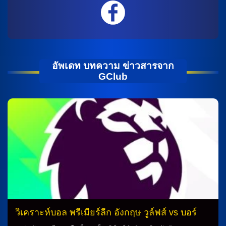
อัพเดท บทความ ข่าวสารจาก
GClub
วิเคราะห์บอล พรีเมียร์ลีก อังกฤษ วูล์ฟส์ vs บอร์
นมัธ