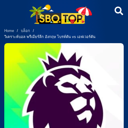
Home
/
บล็อก
/
วิเคราะห์บอล พรีเมียร์ลีก อังกฤษ ไบรท์ตัน vs เอฟเวอร์ตัน