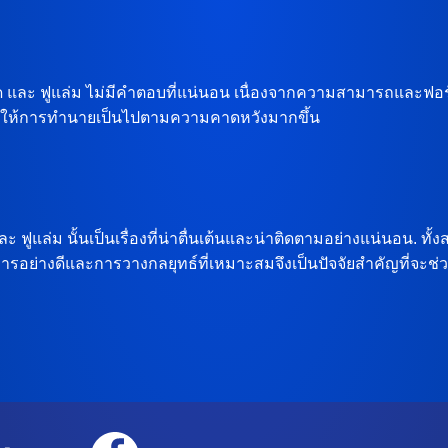
และ ฟูแล่ม ไม่มีคำตอบที่แน่นอน เนื่องจากความสามารถและฟอร์
วยให้การทำนายเป็นไปตามความคาดหวังมากขึ้น
ฟูแล่ม นั้นเป็นเรื่องที่น่าตื่นเต้นและน่าติดตามอย่างแน่นอน. ทั้
อย่างดีและการวางกลยุทธ์ที่เหมาะสมจึงเป็นปัจจัยสำคัญที่จะช่