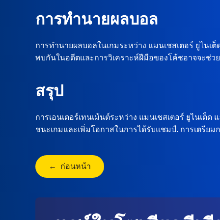
การทำนายผลบอล
การทำนายผลบอลในเกมระหว่าง แมนเชสเตอร์ ยูไนเต็ด 
พบกันในอดีตและการวิเคราะห์ฝีมือของโค้ชอาจจะช่
สรุป
การเอนเตอร์เทนเม้นต์ระหว่าง แมนเชสเตอร์ ยูไนเต็ด และ 
ชนะเกมและเพิ่มโอกาสในการได้รับแชมป์. การเตรียมการ
← ก่อนหน้า