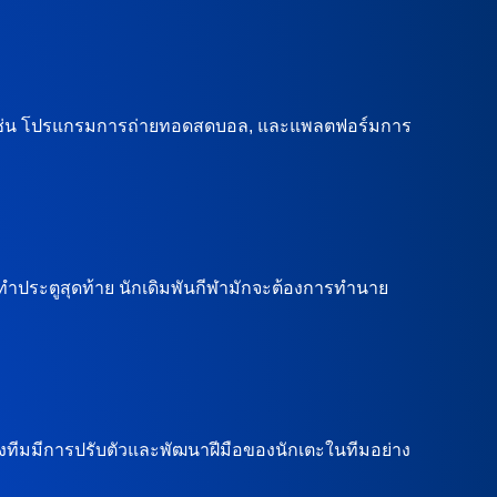
าย เช่น โปรแกรมการถ่ายทอดสดบอล, และแพลตฟอร์มการ
้ทำประตูสุดท้าย นักเดิมพันกีฬามักจะต้องการทำนาย
้งสองทีมมีการปรับตัวและพัฒนาฝีมือของนักเตะในทีมอย่าง