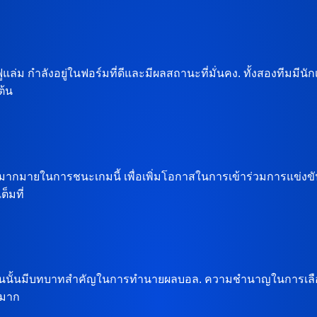
ูแล่ม กำลังอยู่ในฟอร์มที่ดีและมีผลสถานะที่มั่นคง. ทั้งสองทีมมีน
ต้น
ี่มากมายในการชนะเกมนี้ เพื่อเพิ่มโอกาสในการเข้าร่วมการแข่งขั
็มที่
ขันนั้นมีบทบาทสำคัญในการทำนายผลบอล. ความชำนาญในการเลือก
งมาก