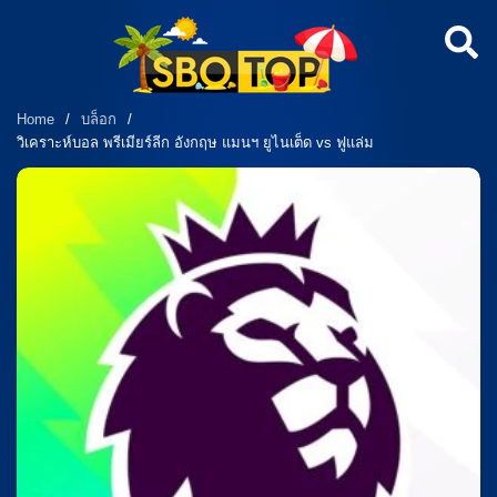
Home
/
บล็อก
/
วิเคราะห์บอล พรีเมียร์ลีก อังกฤษ แมนฯ ยูไนเต็ด vs ฟูแล่ม