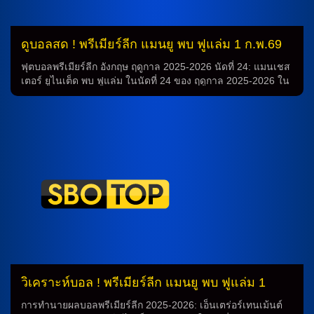
อื่นๆที่ยังไม่พร้อมเข้าร่วมเกมด้วย เช่น รูเบน ดิอาส, ยอสโก้ กวา
ร์ดิโอล, จอห์น […]
ดูบอลสด ! พรีเมียร์ลีก แมนยู พบ ฟูแล่ม 1 ก.พ.69
ฟุตบอลพรีเมียร์ลีก อังกฤษ ฤดูกาล 2025-2026 นัดที่ 24: แมนเชส
เตอร์ ยูไนเต็ด พบ ฟูแล่ม ในนัดที่ 24 ของ ฤดูกาล 2025-2026 ใน
ลีกพรีเมียร์ของอังกฤษ ทีม “ปีศาจแดง” หรือ แมนเชสเตอร์
ยูไนเต็ด ที่ติดอันดับที่สองของตารางคะแนน กำลังเตรียมตัวใน
การต้อนรับทีม “เจ้าสัวน้อย” หรือ ฟูแล่ม ที่ติดอันดับที่ห้า ในเกมที่
จะพบกันในวันอาทิตย์ที่ 1 กุมภาพันธ์ 2569 ในสนามโอ
ลด์แทรฟฟอร์ด การพบกันระหว่างทั้งสองทีมนี้เป็นหนึ่งในเกมที่ถูก
ตีความว่าเป็นเกมที่น่าตื่นเต้นและน่าสนใจที่สุดในลีก โดยทั้งสอง
ทีมมักจะมีประวัติการจับจองกันอย่างแข้งแกร่ง และแม้ว่าจะเป็น
เกมที่อาจจะมีผลกระทบต่อตารางคะแนน แต่การทำนายผลของ
เกมนี้ไม่ได้ง่าย เนื่องจากทั้งสองทีมมีฟอร์มที่ดีในช่วงเวลานี้
สำหรับทีมแมนเชสเตอร์ ยูไนเต็ด ได้แสดงความสามารถในการ
แข่งขันอย่างมีประสิทธิภาพ โดยได้ชนะ 3 และเสมอ 1 จาก 5 เกม
ล่าสุดของพวกเขา ทีมนี้พร้อมที่จะมาต่อสู้ให้ทุกทีมต้องทำการ
ทำนายการเล่นของพวกเขาอย่างระมัดระวัง ในขณะเดียวกัน ทีม
ฟูแล่มก็ไม่แพ้กว่า พวกเขามีฟอร์มที่ดีในปีนี้และพยายามที่จะทำให้
วิเคราะห์บอล ! พรีเมียร์ลีก แมนยู พบ ฟูแล่ม 1
ตัวเองเป็นทีมที่เก่งที่สุด การทำนายเกมนี้จึงเป็นสิ่งที่น่าสนใจอย่าง
ก.พ.69
ยิ่ง ด้วยความสามารถและความพยายามของทั้งสองทีม การ
การทำนายผลบอลพรีเมียร์ลีก 2025-2026: เอ็นเตร่อร์เทนเม้นต์