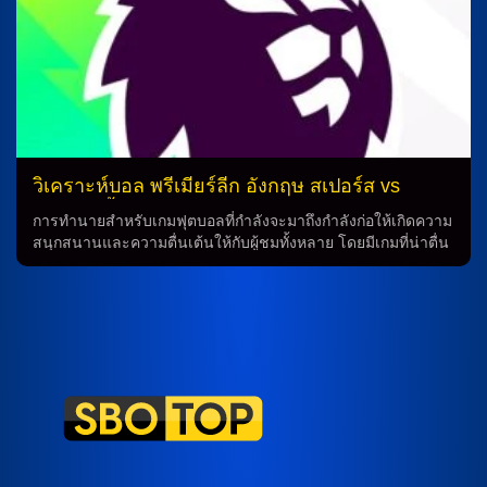
วิเคราะห์บอล พรีเมียร์ลีก อังกฤษ สเปอร์ส vs
แมนฯ ซิตี้
การทำนายสำหรับเกมฟุตบอลที่กำลังจะมาถึงกำลังก่อให้เกิดความ
สนุกสนานและความตื่นเต้นให้กับผู้ชมทั้งหลาย โดยมีเกมที่น่าตื่น
เต้นรอบเดียวหลงผู้สนใจ คือการบอลระหว่าง โธมัส แฟร้งค์ กับ
เปโดร ปอร์โร่ ที่จะเกิดขึ้นในไม่ช้านี้ โธมัส แฟร้งค์ กุนซือชาว
เดนมาร์ก อาจจะต้องเสีย เปโดร ปอร์โร่ ที่บาดเจ็บเอ็นหลังหัวเข่า
จากเกมกับ เบิร์นลี่ย์เมื่อสุดสัปดาห์ที่ผ่านมา ซึ่งทำให้เขาต้องพัก
ราวไป 4 สัปดาห์ นับจากวันที่เกมเกิดเหตุ นอกจากนี้ยังมีนักเตะ
อื่นๆที่ยังไม่พร้อมในการเข้าร่วมเกมด้วย เช่น เบน เดวิส, โมฮัม
เหม็ด คูดุส, โรดรีโก้ เบนตานกูร์, ลูคัส เบิร์กวาลล์, เจมส์ แมดดิ
สัน, เดยัน คูลูเซฟสกี้ และ ริชาร์ลิซอน ที่ยังบาดเจ็บทั้งหมดและยัง
ไม่พร้อมสำหรับการแข่งขัน ที่อีกฝั่งของสนาม เป๊ป กวาร์ดิโอล่า
กุนซือชาวสเปน อาจจะต้องเสีย เฌเรมี่ โดกู ที่บาดเจ็บน่องมาจาก
เกมกับ กาลาตาซาย มีเกมยุโรปที่กำลังใกล้เข้ามา และยังมีนักเตะ