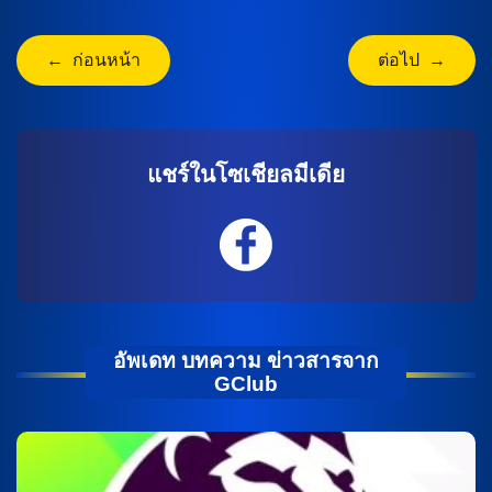
← ก่อนหน้า
ต่อไป →
แชร์ในโซเชียลมีเดีย
อัพเดท บทความ ข่าวสารจาก
GClub