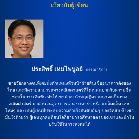
เกี่ยวกับผู้เขียน
ซาน, อัลเบร์โต้ เรน่า, และอิลยาส ไชร่า เชื่อมโยงการโต้คุม
บริเวณกลางสนาม บทบาทนี้จะเป็นของควาซี่ ซีโบ และซานติอา
โก้ โกลอมบัตโต้ ในขณะที่ลูกัส อาอีฆาโด้, ดาบิด กอสตาส, ดาวิด
การ์โม่, และฆาเบียร์ โลเปซ จะรับผิดชอบบริเวณรับ นอกจากนี้ มิ
เกล อังเคล ซานเชซ มูนญอซ และอัซเซอดีน อูนาอี มีความไม่
แน่ใจในสภาพร่างกายก่อนการแข่งขัน ในขณะที่ อารอน เอสกาน
เดลล์ และ คริสเตียน […]
ประสิทธิ์ เหมไพบูลย์
บรรณาธิการ
ชายวัยกลางคนที่เคยนั่งตำแหน่งหัวหน้าฝ่ายสินเชื่อธนาคารดังของ
ไทย และมีความสามารถทางคณิตศาสตร์ที่โดดเด่นบวกกับความชื่น
ชอบในการเดิมพัน ทำให้เขามักจะนำทฤษฎีความน่าจะเป็นทาง
คณิตศาสตร์ มาคำนวนสูตรการเล่น บาคาร่า หรือ แบล็คแจ็ค แบบ
ใหม่ๆ และเป็นผู้เล่นที่ประสบความสำเร็จอันดับต้นๆ ของจีคลับ ซึ่งเขา
มั่นใจด้วยว่า ผู้เล่นทุกคนที่สนใจก็สามารถศึกษาสูตรของเขาและนำไป
ปรับใช้ในการลงทุนได้