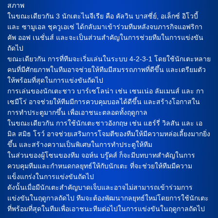
สภาพ
ในขณะเดียวกัน 3 นักเตะไนจีเรีย คือ คัลวิน บาสซี่ย์, อเล็กซ์ อิโวบี้
และ ซามูเอล ชุควูเอเซ่ ได้กลับมาเข้าร่วมทีมหลังจบภารกิจแอฟริกา
คัพ ออฟ เนชั่นส์ และจะเป็นส่วนสำคัญในการช่วยทีมในการแข่งขัน
ถัดไป
ขณะเดียวกัน การที่ทีมจะเริ่มเล่นในระบบ 4-2-3-1 โดยใช้นักเตะหลาย
คนที่มีศักยภาพในทีมอาจช่วยให้ทีมมีสมรรถภาพที่ดีขึ้น และเตรียมตัว
ให้พร้อมที่สุดในการแข่งขันถัดไป
การเล่นของนักเตะชาว บาร์เซโลน่า เช่น เซนเน่อ ลัมเมนส์ และ กา
เซมีโร่ อาจช่วยให้ทีมมีการควบคุมบอลได้ดีขึ้น และสร้างโอกาสใน
การทำประตูมากขึ้น เพื่อเอาชนะตลอดทั้งฤดูกาล
ในขณะเดียวกัน การใช้นักเตะชาวอังกฤษ เช่น แฮร์รี่ วิลสัน และ เอ
มิล สมิธ โรว์ อาจช่วยเสริมการโจมตีของทีมให้มีความหล่อเลี้ยงมากยิ่ง
ขึ้น และสร้างความเป็นพิเศษในการทำประตูให้ทีม
ในส่วนของผู้โซนของทีม จอห์น บรู๊คส์ ก็จะมีบทบาทสำคัญในการ
ควบคุมทีมและกำหนดกลยุทธ์ให้กับนักเตะ ที่จะช่วยให้ทีมมีความ
แข็งแกร่งในการแข่งขันถัดไป
ดังนั้นเมื่อมีนักเตะสำคัญบาดเจ็บและอาจไม่สามารถเข้าร่วมการ
แข่งขันในฤดูกาลถัดไป ทีมจะต้องพัฒนากลยุทธ์ใหม่โดยการใช้นักเตะ
ที่พร้อมที่สุดในทีมเพื่อเอาชนะทีมต่อไปในการแข่งขันในฤดูกาลถัดไป