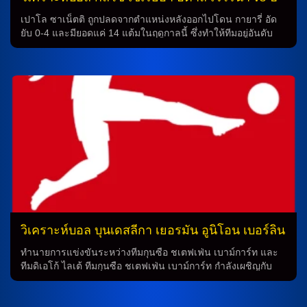
ซ่า
เปาโล ซาเน็ตติ ถูกปลดจากตำแหน่งหลังออกไปโดน กายารี่ อัด
ยับ 0-4 และมียอดแค่ 14 แต้มในฤดูกาลนี้ ซึ่งทำให้ทีมอยู่อันดับ
สุดท้ายของตาราง และต้องมอบหน้าที่ให้ เปาโล ซัมมาร์โก้ มารับ
บทบาทชั่วคราว เกมนี้ยังขาด โทมาส ซุสลอฟ เนื่องจากบาดเจ็บ
ส่วน อามิน ซาร์ ต้องเข้าโทษแบนหลังพ่ายแพ้ในนัดก่อนหน้า
ฌอง-ดาเนี่ยล อัคปา-อัคโปร, อาร์เมล เบลลา-ค็อตชัป และ ราฟิค
เบลกาลี่ ก็ยังไม่พร้อม เมื่อวานนี้ โรแบร์โต้ กายาร์ดินี่ ต้องไป
ทำการตรวจสุขภาพ ลอเรนโซ่ มอนติโป จะกลับมาคุมโค้งอีกครั้ง
หลังหายหน้าไปในเกมที่ผ่านมา แต่ต้องพลาดความช่วยเหลือจาก
ซูอัต เซอร์ดาร์ และ โดมากอย บราดาริช ส่วนกองหน้าได้ คีรอน
โบวี่ เข้าสู่เส้นป้องกันพร้อม กิฟต์ ออร์บาน อัลแบรโต้ จิลาร์ดิโน่ ผู้
เป็นหัวหน้าทีมของ อัลแบรโต้ ถูกส่งออกจากตำแหน่งหลังเสียให้
ซาสซูโอโล่ […]
วิเคราะห์บอล บุนเดสลีกา เยอรมัน อูนิโอน เบอร์ลิน
vs แฟร้งค์เฟิร์ต
ทำนายการแข่งขันระหว่างทีมกุนซือ ชเตฟเฟ่น เบาม์การ์ท และ
ทีมดิเอโก้ ไลเต้ ทีมกุนซือ ชเตฟเฟ่น เบาม์การ์ท กำลังเผชิญกับ
ปัญหาบาดเจ็บของนักเตะหลายคนในทีม หลังจากพ่ายแพ้ทีม
ฮอฟเฟ่นไฮม์ 1-3 ที่ทำให้นักเตะคนดังอย่าง ดิเอโก้ ไลเต้ ต้องพัก
การแข่งขัน นอกจากนี้ยังมีนักเตะอื่นๆ เช่น ทอม โรเธ่อ, โยซิป ยู