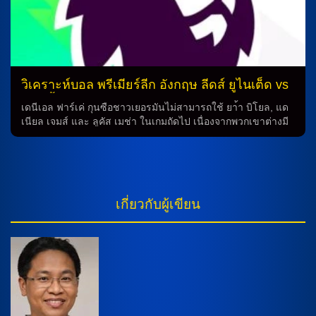
วิเคราะห์บอล พรีเมียร์ลีก อังกฤษ ลีดส์ ยูไนเต็ด vs
น็อตติ้งแฮม ฟอเรสต์
เดนีเอล ฟาร์เค่ กุนซือชาวเยอรมันไม่สามารถใช้ ยา้า บิโยล, แด
เนียล เจมส์ และ ลูคัส เมช่า ในเกมถัดไป เนื่องจากพวกเขาต่างมี
ปัญหาอาการบาดเจ็บทั้งหมดจากเกมที่แพ้อาร์เซน่อลด้วยคะแนน
0-4 ในสัปดาห์ก่อน การทำนายว่า ฟาร์เค่ อาจจะไม่ทำการเปลี่ยน
ระบบที่ทำได้ดีมาก่อนหน้า แต่อาจจะมีการเปลี่ยนแปลงผู้เล่นที่ใช้
งานมากกว่าในเกมต่อไป การทำนายบอลสดว่า เซบาสเตียน บอร์
นาว อาจได้เล่นแทน เจมส์ จัสติน ในตำแหน่งวิงแบ็กซ้ายแทน กา
เกี่ยวกับผู้เขียน
เบรียล กุ๊ดมุนดสสัน ขณะที่ โนอาห์ โอคาฟอร์ ก็อาจจะมีโอกาส
กลับมาเป็นตัวจริงอีกครั้งในทีม นอกจากนี้ กุนซือ ฌอน ไดช์ ก็มี
ปัญหาในตำแหน่งผู้รักษาประตูเมื่อ มัตซ์ เซลส์ มีปัญหาที่โคนขา
หนีบต้องรอประเมินก่อนเกม จอห์น วิคตอร์ ก็เจ็บหนักที่เข่าต้องพัก
ยาวทั้งฤดูกาลไปก่อนหน้า นั่นทำให้ สเตฟาน ออร์เตก้า ที่ย้ายมา
จาก แมนฯ ซิตี้ อาจได้ประเดิมสนามในทีม คริส วู้ด ยังไม่พร้อมใน
ทีม ในขณะที่ เนโก วิลเลี่ยมส์ […]