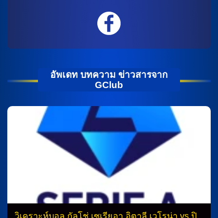
อัพเดท บทความ ข่าวสารจาก
GClub
วิเคราะห์บอล กัลโช่ เซเรียอา อิตาลี เวโรน่า vs ปิ