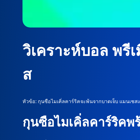
วิเคราะห์บอล พรีเ
ส
หัวข้อ: กุนซือไมเคิ่ลคาร์ริคจะพ้นจากบาดเจ็บ แมนเชสเ
กุนซือไมเคิ่ลคาร์ริคพ