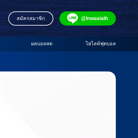
@lnwasiath
สมัครสมาชิก
ผลบอลสด
ไฮไลท์ฟุตบอล