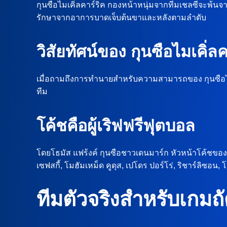
กุนซือไมเคิ่ลคาร์ริค กองหน้าหนุ่มจากทีมเชลซีจะพ้นจา
รักษาจากอาการบาดเจ็บต้นขาและหลังตามลำดับ
วิสัยทัศน์ของ กุนซือไมเคิ่ลค
เมื่อถามถึงการทำนายสำหรับความสามารถของ กุนซือไมเค
ทีม
โค้ชคือผู้เริฟฟรีฟุตบอล
โดยโธมัส แฟร้งค์ กุนซือชาวเดนมาร์ก หัวหน้าโค้ชของที
เซฟสกี้, โมฮัมเหม็ด คูดุส, เปโดร ปอร์โร่, ริชาร์ลิซอน, โ
ทีมตัวจริงสำหรับเกมถ