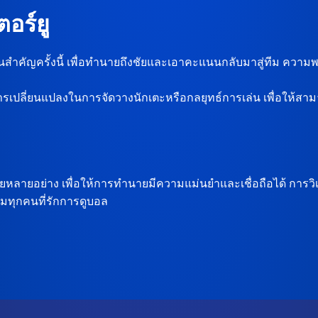
อร์ยู
อันสำคัญครั้งนี้ เพื่อทำนายถึงชัยและเอาคะแนนกลับมาสู่ทีม ค
รเปลี่ยนแปลงในการจัดวางนักเตะหรือกลยุทธ์การเล่น เพื่อให้สา
ยหลายอย่าง เพื่อให้การทำนายมีความแม่นยำและเชื่อถือได้ การวิ
มทุกคนที่รักการดูบอล