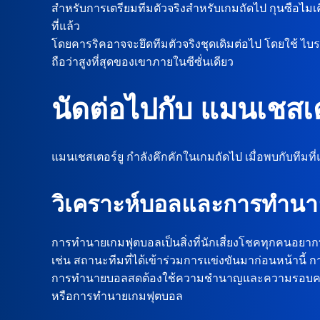
สำหรับการเตรียมทีมตัวจริงสำหรับเกมถัดไป กุนซือไมเค
ที่แล้ว
โดยคารริคอาจจะยึดทีมตัวจริงชุดเดิมต่อไป โดยใช้ ไบรอัน
ถือว่าสูงที่สุดของเขาภายในซีซั่นเดียว
นัดต่อไปกับ แมนเชสเต
แมนเชสเตอร์ยู กำลังคึกคักในเกมถัดไป เมื่อพบกับทีมท
วิเคราะห์บอลและการทำนา
การทำนายเกมฟุตบอลเป็นสิ่งที่นักเสี่ยงโชคทุกคนอยาก
เช่น สถานะทีมที่ได้เข้าร่วมการแข่งขันมาก่อนหน้านี
การทำนายบอลสดต้องใช้ความชำนาญและความรอบคอบ เพื่อ
หรือการทำนายเกมฟุตบอล