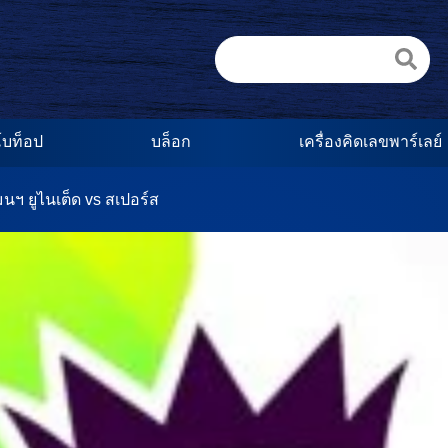
บท็อป
บล็อก
เครื่องคิดเลขพาร์เลย์
มนฯ ยูไนเต็ด vs สเปอร์ส