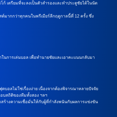
ชโก้ เตรียมที่จะลงเป็นตัวสำรองและทำประตูชัยได้ในนัด
ากกว่าทุกคนในพรีเมียร์ลีกฤดูกาลนี้ที่ 12 ครั้ง ซึ่ง
ดีกว่าในการเล่นบอล เพื่อทำนายชัยและเอาคะแนนกลับมา
บอลไม่ใช่เรื่องง่าย เนื่องจากต้องพิจารณาหลายปัจจัย
อบสถิติของทีมทั้งสอง ฯลฯ
ความเชื่อมั่นให้กับผู้ที่กำลังพนันกับผลการแข่งขัน