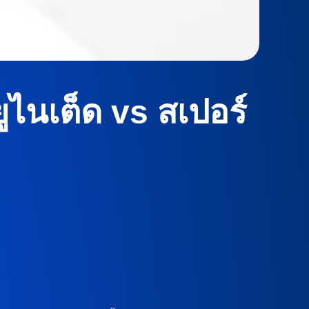
ูไนเต็ด vs สเปอร์