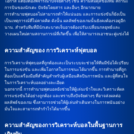
โอกาส แต่ยังต้องพิจารณาปัจจัยต่างๆ เช่น ความสมดุลของทีม สถานะ
การบินของนักเตะ ปัจจัยโดยสาร และอื่นๆ อีกมากมาย
การทำนายฟุตบอลไม่สามารถทำให้แน่นอน และการแข่งขันก็ยังเป็น
เป็นเหตุการณ์ที่ไม่คาดคิด ดังนั้น ผลลัพธ์ของเกมนั้นยังคงต้องรอดูอีก
นาน. สำหรับทีมที่มีนักเตะบาดเจ็บอาจต้องปรับเปลี่ยนกลยุทธ์และ
วางแผนใหม่ตามสถานการณ์ที่เกิดขึ้น เพื่อให้สามารถเอาชนะคู่แข่งได้
ความสำคัญของ การวิเคราะห์ฟุตบอล
การวิเคราะห์ฟุตบอลที่ถูกต้องและเป็นระบบจะช่วยให้ทีมมีข้อได้เปรียบ
ในการแข่งขัน และเพิ่มโอกาสในการชนะได้มากขึ้น การทำนายที่ถูก
ต้องเป็นเครื่องมือที่สำคัญสำหรับผู้เสมือนศิลปินการพนัน และผู้ที่สนใจ
ในการวิเคราะห์บอลอย่างละเอียด
นอกจากนี้ การทำนายฟุตบอลยังช่วยให้ผู้เล่นเข้าใจและวิเคราะห์ผล
การแข่งขันได้อย่างถูกต้อง และทราบถึงปัจจัยต่างๆ ที่อาจส่งผลต่อ
ผลลัพธ์ของเกม ซึ่งสามารถช่วยให้ผู้เล่นทำเดินทางในการพนันอย่าง
มั่นใจและสามารถทำกำไรได้มากขึ้น
ความสำคัญของการวิเคราะห์บอลในพื้นฐานการ