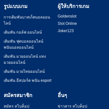
รูปแบบเกม
ผู้ให้บริการเกม
Goldenslot
การเดิมพันบาสเก็ตบอลออน
ไลน์
Slot Online
Joker123
เดิมพัน กอล์ฟ ออนไลน์
เดิมพัน ฟุตบอลออนไลน์
พนันบอลออนไลน์
เดิมพัน มวยออนไลน์ แทง
มวยออนไลน์
เดิมพัน มวยไทยออนไลน์
เดิมพัน อีสปอร์ต พนัน esport
สมัครสมาชิก
อื่นๆ
สมัคร สโบท็อป
ข่าวสาร สโบท็อป