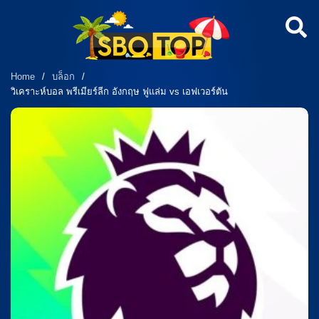
Home
/
บล็อก
/
วิเคราะห์บอล พรีเมียร์ลีก อังกฤษ ฟูแล่ม vs เอฟเวอร์ตัน