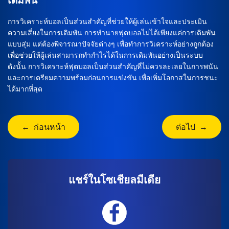
เดิมพัน
การวิเคราะห์บอลเป็นส่วนสำคัญที่ช่วยให้ผู้เล่นเข้าใจและประเมิน
ความเสี่ยงในการเดิมพัน การทำนายฟุตบอลไม่ได้เพียงแค่การเดิมพัน
แบบสุ่ม แต่ต้องพิจารณาปัจจัยต่างๆ เพื่อทำการวิเคราะห์อย่างถูกต้อง
เพื่อช่วยให้ผู้เล่นสามารถทำกำไรได้ในการเดิมพันอย่างเป็นระบบ
ดังนั้น การวิเคราะห์ฟุตบอลเป็นส่วนสำคัญที่ไม่ควรละเลยในการพนัน
และการเตรียมความพร้อมก่อนการแข่งขัน เพื่อเพิ่มโอกาสในการชนะ
ได้มากที่สุด
← ก่อนหน้า
ต่อไป →
แชร์ในโซเชียลมีเดีย