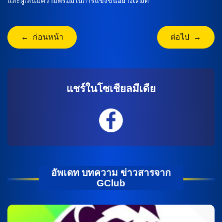
และผู้เล่นมีความพร้อมในการแข่งขันอย่างเต็มที่
← ก่อนหน้า
ต่อไป →
แชร์ในโซเชียลมีเดีย
อัพเดท บทความ ข่าวสารจาก
GClub