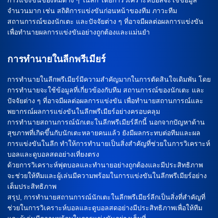
จำนวนมาก เช่น สถิติการแข่งขันก่อนหน้าของทีม ภาวะทีม
สถานการณ์ของนักเตะ และปัจจัยต่าง ๆ ที่อาจมีผลต่อผลการแข่งขัน
เพื่อทำนายผลการแข่งขันอย่างถูกต้องและแม่นยำ
การทำนายในลีกพรีเมียร์
การทำนายในลีกพรีเมียร์มีความสำคัญมากในการตัดสินใจเดิมพัน โดย
การทำนายจะใช้ข้อมูลที่เกี่ยวข้องกับทีม สถานการณ์ของนักเตะ และ
ปัจจัยต่าง ๆ ที่อาจมีผลต่อผลการแข่งขัน เพื่อทำนายสถานการณ์และ
พยากรณ์ผลการแข่งขันในลีกพรีเมียร์อย่างครอบคลุม
การทำนายสถานการณ์นักเตะในลีกพรีเมียร์ลีกนี้ นอกจากปัญหาด้าน
สุขภาพที่เกิดขึ้นกับนักเตะหลายคนแล้ว ยังมีผลกระทบต่อทีมและผล
การแข่งขันในลีก ทำให้การทำนายเป็นสิ่งสำคัญที่ช่วยในการวิเคราะห์
บอลและดูบอลสดอย่างเที่ยงตรง
ด้วยการวิเคราะห์ฟุตบอลและทำนายอย่างถูกต้องและมีประสิทธิภาพ
จะช่วยให้ทีมและผู้เล่นมีความพร้อมในการแข่งขันในลีกพรีเมียร์อย่าง
เต็มประสิทธิภาพ
สรุป, การทำนายสถานการณ์นักเตะในลีกพรีเมียร์ลีกเป็นสิ่งที่สำคัญที่
ช่วยในการวิเคราะห์บอลและดูบอลสดอย่างมีประสิทธิภาพเพื่อให้ทีม