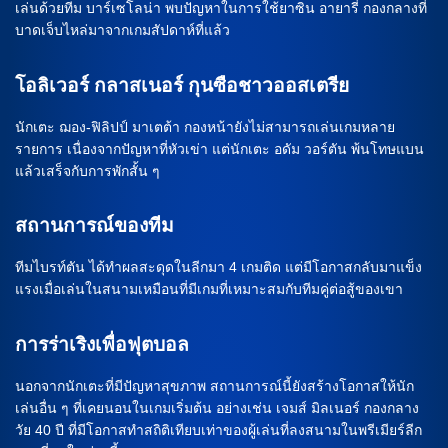
เล่นด้วยทีม บาร์เซโลน่า พบปัญหาในการใช้ยาซิน อายารี่ กองกลางที่
บาดเจ็บไหล่มาจากเกมสัปดาห์ที่แล้ว
โอลิเวอร์ กลาสเนอร์ กุนซือชาวออสเตรีย
นักเตะ ฌอง-ฟิลิปป์ มาเตต้า กองหน้ายังไม่สามารถเล่นเกมหลาย
รายการ เนื่องจากปัญหาที่หัวเข่า แต่นักเตะ อดัม วอร์ตัน พ้นโทษแบน
แล้วเสร็จกับการพักสั้น ๆ
สถานการณ์ของทีม
ทีมไบรท์ตัน ได้ทำผลสะดุดในลีกมา 4 เกมติด แต่มีโอกาสกลับมาแข็ง
แรงเมื่อเล่นในสนามเหมือนที่มีเกมที่เหมาะสมกับทีมคู่ต่อสู้ของเขา
การร่าเริงเพื่อฟุตบอล
นอกจากนักเตะที่มีปัญหาสุขภาพ สถานการณ์นี้ยังสร้างโอกาสให้นัก
เล่นอื่น ๆ ที่เคยนอนในเกมเริ่มต้น อย่างเช่น เจมส์ มิลเนอร์ กองกลาง
วัย 40 ปี ที่มีโอกาสทำสถิติเทียบเท่าของผู้เล่นที่ลงสนามในพรีเมียร์ลีก