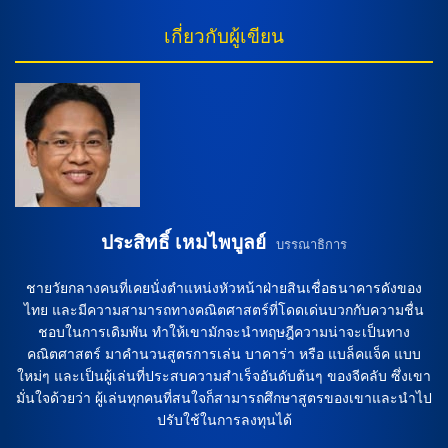
หนักหนาในการเอาชนะทีมอัตาลันต้าประกาศรายชื่อเข้ารายการ
เกี่ยวกับผู้เขียน
8 ทีมสุดท้ายของโคปปา อิตาเลีย ซึ่งทีมยูเวนตุสต้องพบกับทีมอัตา
ลันต้าและถูกพ่ายถึงผล 0-3 ในการแข่งขันล่าสุด ทำให้เสียหวังใน
การเข้ารอบต่อไปอย่างมาก แต่ในเรื่องของลีก ทีมยังคงแสดงผล
งานที่น่าจับตามองโดยเข้าเล่นบุกชนะทีมปาร์ม่า 4-1 อย่างมั่นใจ
ในทางกลับมาเล่นในบ้านในฟอร์มลีก ทีมยูเวนตุสได้แสดงความ
เชื่อมั่นอย่างชัดเจนเมื่อชนะได้ถึง 4 จาก 5 นัดหลังจากที่เสียใจ
จากการพ่าย แต่นี่หนึ่งจากประสบการณ์ที่ทำให้ทีมเริ่มเชื่อมั่นใน
ความสามารถของตัวเอง แต่ในการเอาชนะทีมลาซิโอนั้นก็ยังเป็น
เรื่องที่ยากลำบากอยู่ เนื่องจากทีมลาซิโอเป็นทีมที่ทรงบอลอย่างมี
คุณภาพและความเชื่อในตัวเอง แม้ว่าทีมยูเวนตุสจะมีฟอร์มที่ดีใน
รอบหลังสามวัน แต่ท่ามกลางการแข่งขันที่ดุเดือดและแข็งขัน
ประสิทธิ์ เหมไพบูลย์
บรรณาธิการ
ท่านจะต้องเป็นระมัดระวังในแนวรับเพื่อไปเจาะเส้นประตูของทีม
ลาซิโอที่ทรงบอลอย่างมีคุณภาพ นอกจากนี้ การจัดอนุบาลทีมยัง
ชายวัยกลางคนที่เคยนั่งตำแหน่งหัวหน้าฝ่ายสินเชื่อธนาคารดังของ
เป็นเรื่องที่ต้องให้ความสำคัญ เนื่องจากมีนักเตะหลายคนที่อาการ
ไทย และมีความสามารถทางคณิตศาสตร์ที่โดดเด่นบวกกับความชื่น
บาดเจ็บจะน่าเป็นห่วง […]
ชอบในการเดิมพัน ทำให้เขามักจะนำทฤษฎีความน่าจะเป็นทาง
คณิตศาสตร์ มาคำนวนสูตรการเล่น บาคาร่า หรือ แบล็คแจ็ค แบบ
ใหม่ๆ และเป็นผู้เล่นที่ประสบความสำเร็จอันดับต้นๆ ของจีคลับ ซึ่งเขา
มั่นใจด้วยว่า ผู้เล่นทุกคนที่สนใจก็สามารถศึกษาสูตรของเขาและนำไป
ปรับใช้ในการลงทุนได้