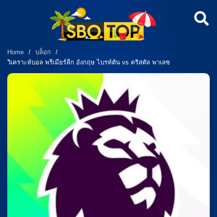
Home
/
บล็อก
/
วิเคราะห์บอล พรีเมียร์ลีก อังกฤษ ไบรท์ตัน vs คริสตัล พาเลซ