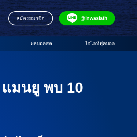
@lnwasiath
สมัครสมาชิก
ผลบอลสด
ไฮไลท์ฟุตบอล
บ แมนยู พบ 10