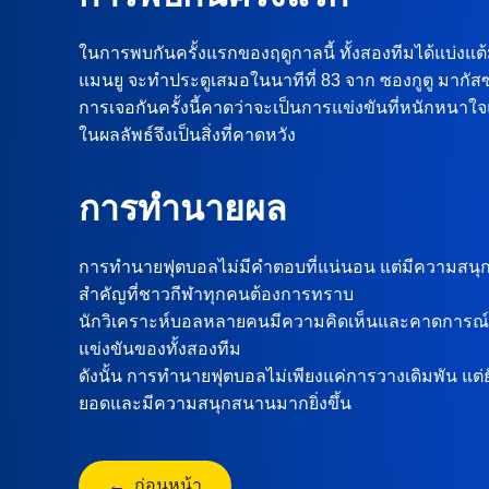
ในการพบกันครั้งแรกของฤดูกาลนี้ ทั้งสองทีมได้แบ่งแต
แมนยู จะทำประตูเสมอในนาทีที่ 83 จาก ซองกูตู มากัส
การเจอกันครั้งนี้คาดว่าจะเป็นการแข่งขันที่หนักหน
ในผลลัพธ์จึงเป็นสิ่งที่คาดหวัง
การทำนายผล
การทำนายฟุตบอลไม่มีคำตอบที่แน่นอน แต่มีความสนุกส
สำคัญที่ชาวกีฬาทุกคนต้องการทราบ
นักวิเคราะห์บอลหลายคนมีความคิดเห็นและคาดการณ์ต
แข่งขันของทั้งสองทีม
ดังนั้น การทำนายฟุตบอลไม่เพียงแค่การวางเดิมพัน แต่ย
ยอดและมีความสนุกสนานมากยิ่งขึ้น
← ก่อนหน้า