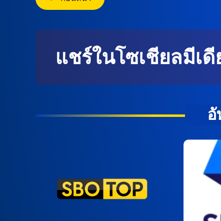
แชร์ในโซเชียลมีเดี
อ