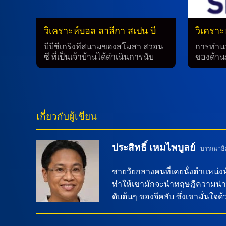
วิเคราะห์บอล ลาลีกา สเปน บี
วิเคราะ
ยาร์เรอัล vs เอสปันญ่อล
อิตาลี โ
บีบีซีเกริงที่สนามของสโมสา สวอน
การทำนา
ซี ที่เป็นเจ้าบ้านได้ดำเนินการนับ
ของด้านก
จำนวนผู้เข้าชมว่ามีจำนวนเยอะมาก
า กลายเป
หลายสิบพันคนได้มาเข้าชมการ
แพ้ อูดิ
แข่งขันระหว่าง โมนาโค ลิเวอร์พูล
สภาพทีมท
กับ ไอนด์โฮเวน เกนคัน ในช่วงที่
เจ็บอย่า
ทำนายเตรียมเริ่มขึ้น ด้วยเหตุการณ์
เน่, และ 
เกี่ยวกับผู้เขียน
ประจำวันที่เกิดขึ้นในทีมทั้งสองทีม
สำหรับก
การทำนาย: สภาพร่างกายของ
โรม่า จะ
นักกีฬา นักกีฬาในทีมโมนาโค
และ ไบร
ประสิทธิ์ เหมไพบูลย์
ลิเวอร์พูลมีปัญหาที่สภาพร่างกายไม่
สร้างคว
บรรณาธิ
สมบูรณ์ โดยเฉพาะนักเตะชื่อดัง
ไป วิเคร
อย่าง มาร์เซลีโน่ การ์เซีย โตราล
ด้านการ
ชายวัยกลางคนที่เคยนั่งตำแหน่
และ วิลลี่ กอมบ์วาล่า ที่ไม่มีสมภาพ
เดียวกัน
ทำให้เขามักจะนำทฤษฎีความน่าจ
กายสำหรับการเล่นในเกมนี้
ความมั่
ดับต้นๆ ของจีคลับ ซึ่งเขามั่นใ
นอกจากนี้ยังมี โลแกน คอสต้า ที่
ที่ไม่สู้
กำลังปรุงสภาพความพร้อมของตัว
ชนะทีมอื
เอง ในขณะที่ อัลฟอนโซ่ เปดราซ่า
ลงตัว ที