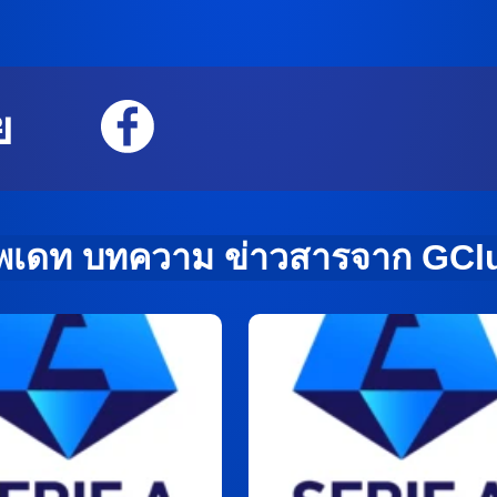
ย
ัพเดท บทความ ข่าวสารจาก GCl