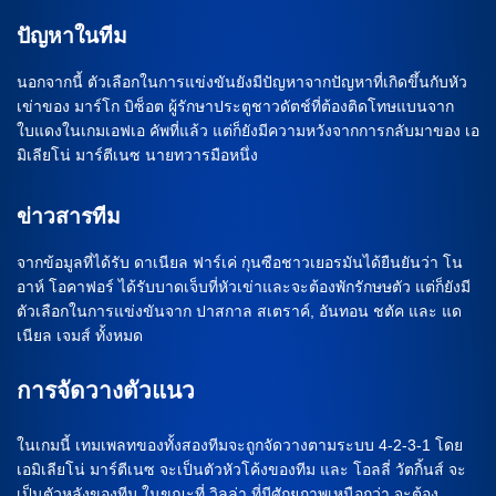
ปัญหาในทีม
นอกจากนี้ ตัวเลือกในการแข่งขันยังมีปัญหาจากปัญหาที่เกิดขึ้นกับหัว
เข่าของ มาร์โก บิซ็อต ผู้รักษาประตูชาวดัตช์ที่ต้องติดโทษแบนจาก
ใบแดงในเกมเอฟเอ คัพที่แล้ว แต่ก็ยังมีความหวังจากการกลับมาของ เอ
มิเลียโน่ มาร์ตีเนซ นายทวารมือหนึ่ง
ข่าวสารทีม
จากข้อมูลที่ได้รับ ดาเนียล ฟาร์เค่ กุนซือชาวเยอรมันได้ยืนยันว่า โน
อาห์ โอคาฟอร์ ได้รับบาดเจ็บที่หัวเข่าและจะต้องพักรักษษตัว แต่ก็ยังมี
ตัวเลือกในการแข่งขันจาก ปาสกาล สเตราค์, อันทอน ชตัค และ แด
เนียล เจมส์ ทั้งหมด
การจัดวางตัวแนว
ในเกมนี้ เทมเพลทของทั้งสองทีมจะถูกจัดวางตามระบบ 4-2-3-1 โดย
เอมิเลียโน่ มาร์ตีเนซ จะเป็นตัวหัวโค้งของทีม และ โอลลี่ วัตกิ้นส์ จะ
เป็นตัวหลังของทีม ในขณะที่ วิลล่า ที่มีศักยภาพเหนือกว่า จะต้อง