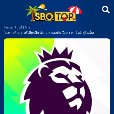
Home
/
บล็อก
/
วิเคราะห์บอล พรีเมียร์ลีก อังกฤษ แอสตัน วิลล่า vs ลีดส์ ยูไนเต็ด