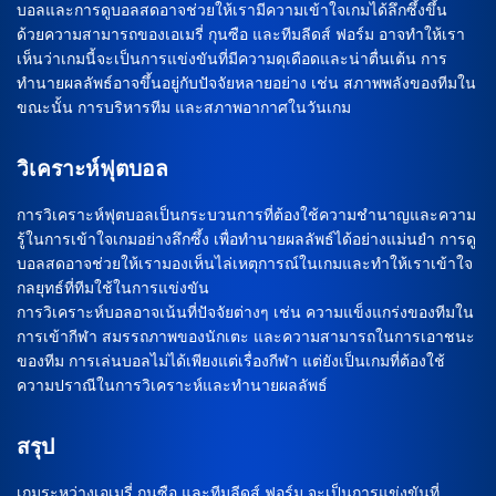
บอลและการดูบอลสดอาจช่วยให้เรามีความเข้าใจเกมได้ลึกซึ้งขึ้น
ด้วยความสามารถของเอเมรี่ กุนซือ และทีมลีดส์ ฟอร์ม อาจทำให้เรา
เห็นว่าเกมนี้จะเป็นการแข่งขันที่มีความดุเดือดและน่าตื่นเต้น การ
ทำนายผลลัพธ์อาจขึ้นอยู่กับปัจจัยหลายอย่าง เช่น สภาพพลังของทีมใน
ขณะนั้น การบริหารทีม และสภาพอากาศในวันเกม
วิเคราะห์ฟุตบอล
การวิเคราะห์ฟุตบอลเป็นกระบวนการที่ต้องใช้ความชำนาญและความ
รู้ในการเข้าใจเกมอย่างลึกซึ้ง เพื่อทำนายผลลัพธ์ได้อย่างแม่นยำ การดู
บอลสดอาจช่วยให้เรามองเห็นไล่เหตุการณ์ในเกมและทำให้เราเข้าใจ
กลยุทธ์ที่ทีมใช้ในการแข่งขัน
การวิเคราะห์บอลอาจเน้นที่ปัจจัยต่างๆ เช่น ความแข็งแกร่งของทีมใน
การเข้ากีฬา สมรรถภาพของนักเตะ และความสามารถในการเอาชนะ
ของทีม การเล่นบอลไม่ได้เพียงแต่เรื่องกีฬา แต่ยังเป็นเกมที่ต้องใช้
ความปราณีในการวิเคราะห์และทำนายผลลัพธ์
สรุป
เกมระหว่างเอเมรี่ กุนซือ และทีมลีดส์ ฟอร์ม จะเป็นการแข่งขันที่