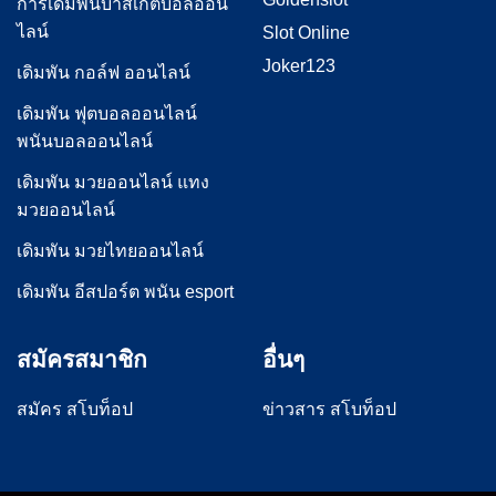
การเดิมพันบาสเก็ตบอลออน
ไลน์
Slot Online
Joker123
เดิมพัน กอล์ฟ ออนไลน์
เดิมพัน ฟุตบอลออนไลน์
พนันบอลออนไลน์
เดิมพัน มวยออนไลน์ แทง
มวยออนไลน์
เดิมพัน มวยไทยออนไลน์
เดิมพัน อีสปอร์ต พนัน esport
สมัครสมาชิก
อื่นๆ
สมัคร สโบท็อป
ข่าวสาร สโบท็อป