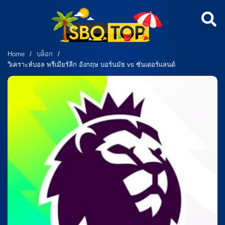
Home
/
บล็อก
/
วิเคราะห์บอล พรีเมียร์ลีก อังกฤษ บอร์นมัธ vs ซันเดอร์แลนด์