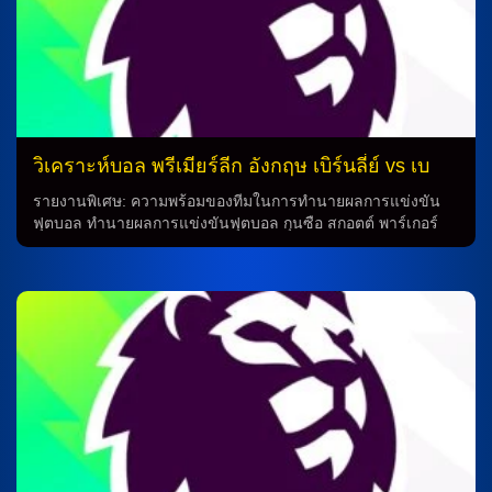
กุนซือชาวสเปน ยังไม่มีข่าวอัพเดทเกี่ยวกับสถานะของ ยอสโก้
กวาร์ดิโอล (กระดูกหน้าแข้งหัก) และ มาเตโอ โควาซิช (ข้อเท้า/
ส้นเท้า) ซึ่งทั้งคู่กำลังเผชิญกับปัญหาเดียวกัน นอกจากนี้ยังมีเรื่อง
รอคอยการเช็กสมรรถภาพของ เฌเรมี่ โดกู ซึ่งมีปัญหาที่น่อง และ
ปัญหาของ แม็กซ์ อัลเลน กองหลังดาวรุ่งที่ยังไม่แน่ใจว่าจะพร้อม
สำหรับการเล่นในเกมนี้หรือไม่ แต่อย่างไรก็ตามทั้งคู่ก็ได้ร่วมซ้อม
ได้ในสัปดาห์นี้ ในเจ๊ทีนี้ ทีมคาร์ล ดาร์โลว์ คาดว่าจะเล่นในระบบ
(3-5-2) โดยมีผู้เล่นหลักเป็น คาร์ล ดาร์โลว์ – เจมส์ จัสติน, โจ โร
วิเคราะห์บอล พรีเมียร์ลีก อังกฤษ เบิร์นลี่ย์ vs เบ
ดอน, […]
รนท์ฟอร์ด
รายงานพิเศษ: ความพร้อมของทีมในการทำนายผลการแข่งขัน
ฟุตบอล ทำนายผลการแข่งขันฟุตบอล กุนซือ สกอตต์ พาร์เกอร์
จะไม่มี คอนเนอร์ โรเบิร์ตส์ (น่อง), จอช คัลเลน (เข่า), อักเซล ต
วนเซเบ (ส้นเท้า), เซกี อัมดูนี่ (เข่า), อาร์มันโด้ โบรย่า, จอร์แดน
เบเยอร์ (เอ็นหลังหัวเข่า) และ ไมค์ เตรซอร์ (ข้อเท้า) เหมือนเดิม
ส่งผลให้ประตูของ ซิอาน เฟลมมิ่ง ในเกมเสมอ เชลซี เป็นลูกที่ 6
ของฤดูกาลนี้ เท่ากับ เจดอน แอนโธนี่ แต่ทุกลูกที่กองหน้าชาว
ดัตช์ทำได้นั้นมาจากเกมเยือน ความพร้อมของทีม กุนซือ คีธ แอน
ดรูวส์ ได้ เควิน ชาเดอ พ้นโทษแบนกลับมามีส่วนร่วมกับทีมตั้งแต่
เกมล่าสุดกับ ไบรท์ตัน แต่ยังต้องรอประเมินความพร้อมของ
ไมเคิล คาโยเด และ แอรอน […]