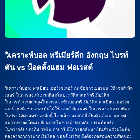
วิเคราะห์บอล พรีเมียร์ลีก อังกฤษ ไบรท์
ตัน vs น็อตติ้งแฮม ฟอเรสต์
วิเคราะห์บอล: ฟาเบียน เฮอร์เซเลอร์ กุนซือชาวเยอรมัน ใช้ เจมส์ มิล
เนอร์ ในการลงเล่นมากที่สุดในประวัติศาสตร์พรีเมียร์ลีก
ในการทำนายล่าสุดในการแข่งขันบอลพรีเมียร์ลีก ฟาเบียน เฮอร์เซ
เลอร์ กุนซือชาวเยอรมันได้ใช้ เจมส์ มิลเนอร์ ในการลงเล่นมากที่สุด
ในประวัติศาสตร์ของลีกนี้ โดยเจ้าของสถิตินี้เป็นตัวเลือกตามปกติ
แม้ว่าเขาจะโดนเปลี่ยนออกในช่วงท้ายเกมกับ เบรนท์ฟอร์ด
ในทางกลับของทีม ยาซิน อายารี่ มีโอกาสกลับมาเป็นส่วนร่วมในทีม
หลังจากอาการบาดเจ็บไหล่ ซอลลี่ มาร์ช ยังต้องทดสอบความฟิตของ