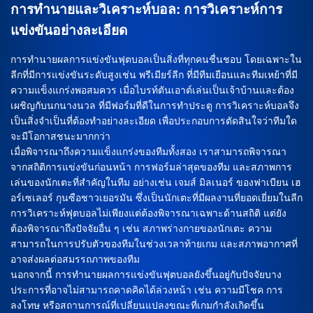
การทำนายและวิเคราะห์บอล: การวิเคราะห์การ
แข่งขันอย่างละเอียด
การทำนายผลการแข่งขันฟุตบอลเป็นสิ่งที่ทุกคนชื่นชอบ โดยเฉพาะใน
ลีกที่มีการแข่งขันระดับสูงเช่น พรีเมียร์ลีก ที่มีทีมเยือนและทีมเหย้าที่มี
ความแข็งแกร่งพอสมควร เมื่อไบรท์ตันเอาต์เล่นเป็นเจ้าบ้านและต้อง
เผชิญกับนกนางนวล ที่มีฟอร์มที่ดีในการทำประตู การวิเคราะห์บอลจึง
เป็นสิ่งจำเป็นที่ต้องทำอย่างละเอียด เพื่อประกอบการตัดสินใจว่าทีมใด
จะมีโอกาสชนะมากกว่า
เมื่อพิจารณาถึงความแข็งแกร่งของทีมทั้งสอง เราสามารถพิจารณา
จากสถิติการแข่งขันก่อนหน้า การฟอร์มล่าสุดของทีม และสภาพการ
เล่นของนักเตะที่สำคัญในทีม อย่างเช่น เจมส์ มิลเนอร์ ของฟาเบียน เฮ
อร์เซเลอร์ กุนซือชาวเยอรมัน ซึ่งเป็นนักเตะที่มีผลงานที่ยอดเยี่ยมในลีก
การวิเคราะห์ฟุตบอลไม่เพียงแต่ต้องพิจารณาเฉพาะด้านสถิติ แต่ยัง
ต้องพิจารณาถึงปัจจัยอื่น ๆ เช่น สภาพร่างกายของนักเตะ ความ
สามารถในการปรับตัวของทีมในช่วงเวลาท้ายเกม และสภาพอากาศที่
อาจส่งผลต่อสมรรถภาพของทีม
นอกจากนี้ การทำนายผลการแข่งขันฟุตบอลยังขึ้นอยู่กับปัจจัยบาง
ประการที่อาจไม่สามารถคาดคิดได้ล่วงหน้า เช่น ความมีโชค การ
ลงโทษ หรือสถานการณ์ที่เปลี่ยนแปลงขณะที่เกมกำลังเกิดขึ้น