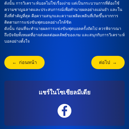
ดังนั้น การวิเคราะห์บอลไม่ใช่เรื่องง่าย แต่เป็นกระบวนการที่ต้องใช้
ความชาญฉลาดและประสบการณ์เพื่อทำนายผลอย่างแม่นยำ และใน
สิ่งที่สำคัญที่สุด คือความสนุกและความเพลิดเพลินที่เกิดขึ้นจากการ
ติดตามการแข่งขันฟุตบอลอย่างใกล้ชิด
ดังนั้น ก่อนที่จะทำนายผลการแข่งขันฟุตบอลครั้งถัดไป ควรพิจารณา
ถึงปัจจัยทั้งหมดที่อาจส่งผลต่อผลลัพธ์ของเกม และสนุกกับการวิเคราะห์
บอลอย่างตั้งใจ
← ก่อนหน้า
ต่อไป →
แชร์ในโซเชียลมีเดีย