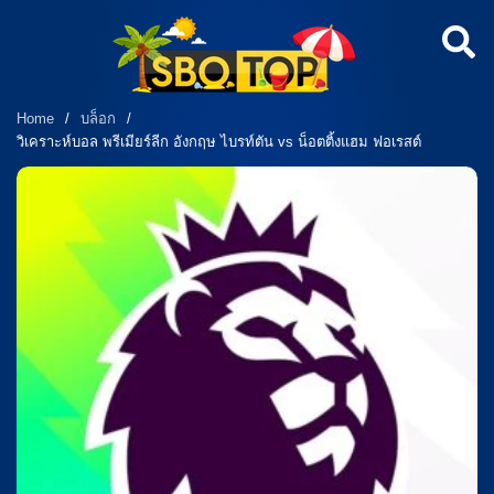
Home
/
บล็อก
/
วิเคราะห์บอล พรีเมียร์ลีก อังกฤษ ไบรท์ตัน vs น็อตติ้งแฮม ฟอเรสต์