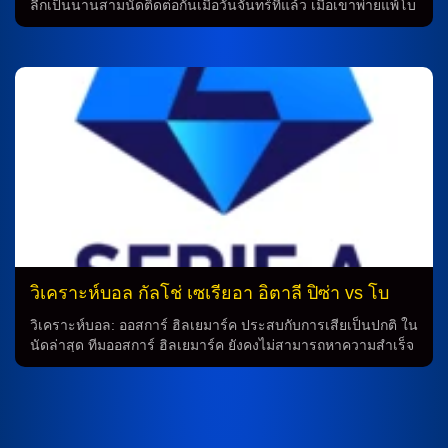
ลีกเป็นนานสามนัดติดต่อกันเมื่อวันจันทร์ที่แล้ว เมื่อเขาพ่ายแพ้โบ
โลญญ่าด้วยคะแนน 0-1 ในเกมที่ไม่มีชัยชนะ การแพ้นี้เกิดขึ้นใน
ขณะที่ทีมไม่มีสำรองสำคัญอย่างอูมาร์ โซเลต์, อเลสซานโดร ซา
โนลี่ และ ไคแนน เดวิส ซึ่งมีปัญหาบาดเจ็บ และมีคู่หูอย่างฮัส
ซาน กามาร่า ต้องเช็กสภาพสุขภาพก่อนการแข่งขัน อนาคตของ
ทีมนั้นอาจมีการรองรับมากยิ่งขึ้นเมื่อผู้โค้ชคริสเตียน คาบาเซเล่
ได้กลับมาควบคุมทีมร่วมกับ นิโกโล่ แบร์โตล่า และ โธมัส คริสเต
นเซ่น ในฐานะกองกลางกองหน้า แม้ว่าจะเป็นเกมแรกที่เป็นครั้ง
แรกของเขา ทวีตเข้าแนวโซไซด์ยังคงมีนิโกโล่ ซานิโอโล่ และ
อดัม บุคซ่า ที่พร้อมที่จะรับมืออุปสรรคในเกมถัดไป สำหรับทีมอีก
อย่างได้ชนะจากีลโลเนีย 3-0 ในเกมคอนเฟอเรนซ์ ลีก ต้อง
ทนทานยืดเวลา และยิงจุดโทษจนได้ชนะ 5-4 ในรอบหวุดหวิด ซึ่ง
เป็นการเอาใจชนะที่มีข้อความสำคัญอย่างมาก เปาโล วาโนลี่ จะ
กลับมาร่วมทีมหลังจากถูกห้ามเล่นจากลีกในสัปดาห์ที่ผ่านมา และ
ทีมยังต้องพักอีกสองผู้คือ ทาริค แลมพ์ตีย์ และ มานอร์ โซโลมอน
วิเคราะห์บอล กัลโช่ เซเรียอา อิตาลี ปิซ่า vs โบ
ที่เจ็บ นอกจากนี้ […]
โลญญ่า
วิเคราะห์บอล: ออสการ์ ฮิลเยมาร์ค ประสบกับการเสียเป็นปกติ ใน
นัดล่าสุด ทีมออสการ์ ฮิลเยมาร์ค ยังคงไม่สามารถหาความสำเร็จ
ในการแข่งขัน เมื่อพ่ายเฟียอเรนติน่า 0-1 ซึ่งทำให้ทีมไม่ชนะใคร
มานานถึง 15 เกมติดต่อ โดยจะแพ้ไปถึง 9 นัด สภาพทีมยังมีความ
ประหยัด เนื่องจากนักเตะหลายคนมีบาดแผล อย่างเช่น ซิโมเน่ ส
คุฟเฟติ ที่ยังไม่พร้อมในขณะเดียวกัน ไอซัค วูรัล และ ดาเนี่ยล
เดนูน ก็ยังไม่พร้อมที่จะเข้าสู่สนาม แต่ทาง อาเดรียน เซมเปอร์ ยัง