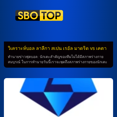
คงเป็นตัวเลือกที่ดี ในเกมถัดไป ทีมจะต้องพบกับวินเชนโซ่ อิตา
เลียโน่ ทีมที่ก็ไม่ได้มีฟอร์มที่ดีเช่นกัน เมื่อเขาเอาชนะบรานน์ 1-0
ในเกม ยูโรปา ลีก ทำให้เป็นชัยชนะที่ 4 ติดต่อกันในทุกรายการ
แม้ว่าทีมจะขาด ชาราลัมปอส ไลโกจานนิส ที่ต้องรักษาบาดแผล
อยู่ และ ฆวน มิรานด้า ก็ยังไม่พร้อมเข้าสนาม ในการแข่งขันครั้ง
นี้ ออสการ์ […]
วิเคราะห์บอล ลาลีกา สเปน เรอัล มาดริด vs เคตา
เฟ่
ทำนายข่าวฟุตบอล: นักเตะสำคัญของทีมไม่ได้มีสภาพร่างกาย
สมบูรณ์ ในการทำนายวันนี้เราจะพูดถึงสภาพร่างกายของนักเตะ
สำคัญจากทีมอัลบาโร่ อาร์เบลัว และ โฆเซ่ บอร์ดาลาส ที่อาจมี
ผลต่อผลการแข่งขันของทีมในอนาคต สภาพร่างกายของนักเตะ
สำหรับทีมอัลบาโร่ อาร์เบลัว มีนักเตะสำคัญอย่าง เอ็มบั๊ปเป้, รา
อูล อาเซนซีโอ, จูด เบลลิงแฮม, ดาเนียล เซบายอส และ เอแดร์ มิ
ลิเตา ที่ไม่มีสภาพร่างกายสมบูรณ์ ในขณะที่ ดีน เฮาเซ่น ยังต้อง
รอการประเมินสภาพความฟิต ส่วนทีม โฆเซ่ บอร์ดาลาส ก็มีนัก
เตะสำคัญอย่าง บอร์ฆา มาโยราล, อาบู กามาร่า และ ดาบิด กอร์
ดอน ที่มีสภาพร่างกายไม่สมบูรณ์ ขณะที่ ดาโกนาม เฌอเน่ ติด
โทษแบน และ อับเดล อับการ์ กับ ฆวนมี ฆีเมเนซ ยังต้องรอการ
ประเมินสภาพความฟิต การทำนายทีม ในการแข่งขันครั้งนี้ นัก