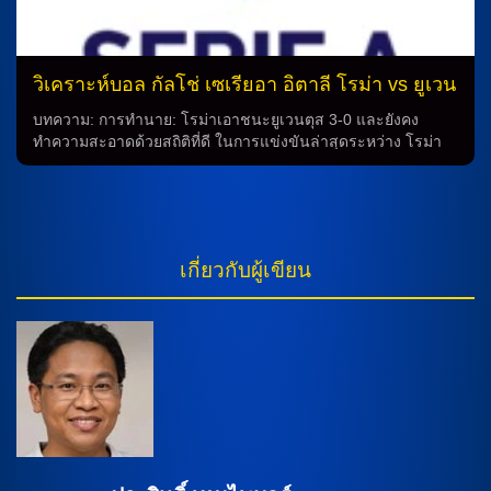
เตะสำคัญของทีม อัลบาโร่ อาร์เบลัว […]
วิเคราะห์บอล กัลโช่ เซเรียอา อิตาลี โรม่า vs ยูเวน
ตุส
บทความ: การทำนาย: โรม่าเอาชนะยูเวนตุส 3-0 และยังคง
ทำความสะอาดด้วยสถิติที่ดี ในการแข่งขันล่าสุดระหว่าง โรม่า
กับ ยูเวนตุส เมื่อสัปดาห์ที่ผ่านมา โรม่า สามารถเอาชนะยูเวนตุส
ด้วยคะแนน 3-0 ในการแข่งขันที่น่าตื่นเต้นและมีประสิทธิภาพ
ทำให้ทีมเจ้าบ้านยังคงยืดสถิติการแข่งขันที่ไม่แพ้ใครเป็นเกมที่ 3
ติดต่อกัน โดยชนะไป 2 นัด สำหรับทีมโรม่า เขายังไม่มีบางผู้เล่น
สำคัญอย่าง อาร์เต็ม ดอฟบิค, สเตฟาน เอล ชาราวี และ เปาโล ดี
เกี่ยวกับผู้เขียน
บาล่า ที่ยังเจ็บเหมือนเดิม ในขณะที่อีแวน เฟอร์กูสัน และ มาติอัส
ซูเล่ ต้องเช็กฟิต เพื่อให้พร้อมสำหรับการแข่งขันต่อไป ส่วนทีมยู
เวนตุส แม้จะต้องเผชิญกับการเป็นทีมแพ็คเกมรับแน่นจากทีมอีก
ฝ่าย แต่พวกเขาก็พร้อมที่จะต่อสู้ด้วยผู้เล่นที่สำคัญมากมายอย่าง มิ
เคเล่ ดิ เกรกอริโอ, ปิแอร์ กาลูลู, เกลซอน เบรแมร์, ลอยด์ เคลลี่,
อันเดรีย คัมเบียโซ่ และอีกมากมาย การทำนายว่าการแข่งขัน
ระหว่าง […]