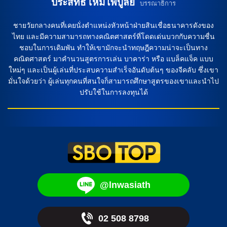
ประสิทธิ์ เหมไพบูลย์
บรรณาธิการ
ชายวัยกลางคนที่เคยนั่งตำแหน่งหัวหน้าฝ่ายสินเชื่อธนาคารดังของ
ไทย และมีความสามารถทางคณิตศาสตร์ที่โดดเด่นบวกกับความชื่น
ชอบในการเดิมพัน ทำให้เขามักจะนำทฤษฎีความน่าจะเป็นทาง
คณิตศาสตร์ มาคำนวนสูตรการเล่น บาคาร่า หรือ แบล็คแจ็ค แบบ
ใหม่ๆ และเป็นผู้เล่นที่ประสบความสำเร็จอันดับต้นๆ ของจีคลับ ซึ่งเขา
มั่นใจด้วยว่า ผู้เล่นทุกคนที่สนใจก็สามารถศึกษาสูตรของเขาและนำไป
ปรับใช้ในการลงทุนได้
@lnwasiath
02 508 8798