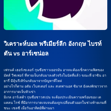
วิเคราะห์บอล พรีเมียร์ลีก อังกฤษ ไบรท์
ตัน vs อาร์เซน่อล
เฟรนค์ เฮอร์เซเลอร์ กุนซือชาวเยอรมัน อาจจะต้องเช็กความฟิตของ
มัตส์ วีฟเฟอร์ ที่หายเจ็บกลับมาลงตัวจริงในนัดที่แล้ว ขณะที่ ยาซิน อา
ยารี่ มีลุ้นรีเทิร์นกลับมาจากปัญหาที่ไหล่
อย่างไรก็ตาม อดัม เว็บสเตอร์ และ สเตฟานอส ซิมาส ยังคงพักยาวจาก
อาการบาดเจ็บหัวเข่า
มิเกล อาร์เตต้า กุนซือชาวสเปน จะต้องประเมินความพร้อมของ เด
แคลน ไรซ์ ที่มีอาการบาดเจบจนต้องถูกเปลี่ยนตัวออกในช่วงท้ายเกมที่
ชนะ เชลซี เมื่อวันอาทิตย์ที่ผ่านมา