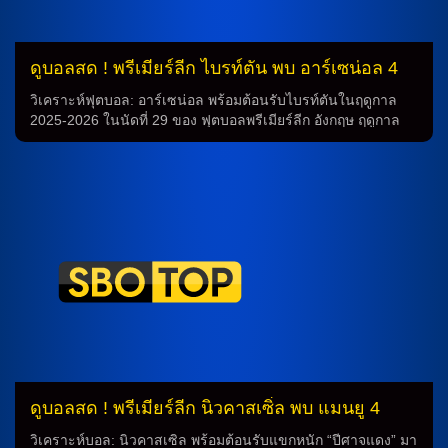
ดูบอลสด ! พรีเมียร์ลีก ไบรท์ตัน พบ อาร์เซน่อล 4
มี.ค.69
วิเคราะห์ฟุตบอล: อาร์เซน่อล พร้อมต้อนรับไบรท์ตันในฤดูกาล
2025-2026 ในนัดที่ 29 ของ ฟุตบอลพรีเมียร์ลีก อังกฤษ ฤดูกาล
2025-2026 ทีมไบรท์ตัน ที่ตอนนี้มีแต้มรวมทั้งหมด 37 แต้ม จะ
เดินทางมาเยือนที่ เอ็กซ์เพรสส์ คอมมิวนิตี้ สเตเดี้ยม เพื่อเผชิญ
หน้ากับทีมชื่อดัง “ปืนใหญ่” อาร์เซน่อล ที่นำโดย จ่าฝูง ซึ่งมีแต้ม
รวม 34 แต้ม การจัดการเอ็กซ์เพรสส์ คอมมิวนิตี้ สเตเดี้ยม กับอาร์
เซน่อลจะเป็นคู่ที่โด่งดังและน่าตื่นเต้น โดยทั้งสองทีมเคยพบกัน
ทั้งหมด 5 ครั้ง ทั้งทีมอาร์เซน่อล ชนะไป 3 ครั้ง และมีการเสมอกัน
3 ครั้ง แนวโน้มการแข่งขัน คู่ต่อสู้ระหว่างทีมไบรท์ตัน และ อาร์
เซน่อล ในฤดูกาลนี้จะเตะกันในวันพุธที่ 4 มีนาคม 2569 เวลา
02.30 น. ตามเวลาประเทศไทย โดยทั้งสองทีมกำลังพยายาม
เอาชนะคู่แข่งเพื่อเพิ่มแต้มในตารางการจัดอันดับ คู่ต่อสู้นี้เป็นการ
พิสูจน์ความสามารถและความแข็งแกร่งของทั้งสองทีม […]
ดูบอลสด ! พรีเมียร์ลีก นิวคาสเซิ่ล พบ แมนยู 4
มี.ค.69
วิเคราะห์บอล: นิวคาสเซิล พร้อมต้อนรับแขกหนัก “ปีศาจแดง” มา