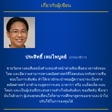
ประเทศไทย สถิติการพบกันระหว่างทั้งสองทีม จากสถิติการพบกัน
เกี่ยวกับผู้เขียน
ระหว่างทั้งสองทีมใน 5 นัดล่าสุด เป็นทางฝั่ง นิวคาสเซิเล ได้ชนะ
3 และแพ้ 2 นัด ในขณะที่ แมนเชสเตอร์ […]
ประสิทธิ์ เหมไพบูลย์
บรรณาธิการ
ชายวัยกลางคนที่เคยนั่งตำแหน่งหัวหน้าฝ่ายสินเชื่อธนาคารดังของ
ไทย และมีความสามารถทางคณิตศาสตร์ที่โดดเด่นบวกกับความชื่น
ชอบในการเดิมพัน ทำให้เขามักจะนำทฤษฎีความน่าจะเป็นทาง
คณิตศาสตร์ มาคำนวนสูตรการเล่น บาคาร่า หรือ แบล็คแจ็ค แบบ
ใหม่ๆ และเป็นผู้เล่นที่ประสบความสำเร็จอันดับต้นๆ ของจีคลับ ซึ่งเขา
มั่นใจด้วยว่า ผู้เล่นทุกคนที่สนใจก็สามารถศึกษาสูตรของเขาและนำไป
ปรับใช้ในการลงทุนได้