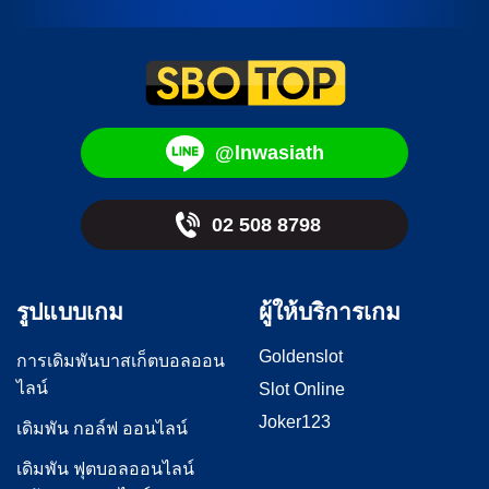
@lnwasiath
02 508 8798
รูปแบบเกม
ผู้ให้บริการเกม
Goldenslot
การเดิมพันบาสเก็ตบอลออน
ไลน์
Slot Online
Joker123
เดิมพัน กอล์ฟ ออนไลน์
เดิมพัน ฟุตบอลออนไลน์