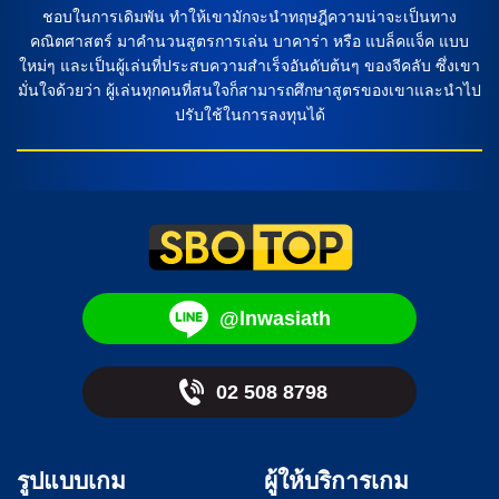
ชอบในการเดิมพัน ทำให้เขามักจะนำทฤษฎีความน่าจะเป็นทาง
คณิตศาสตร์ มาคำนวนสูตรการเล่น บาคาร่า หรือ แบล็คแจ็ค แบบ
ใหม่ๆ และเป็นผู้เล่นที่ประสบความสำเร็จอันดับต้นๆ ของจีคลับ ซึ่งเขา
มั่นใจด้วยว่า ผู้เล่นทุกคนที่สนใจก็สามารถศึกษาสูตรของเขาและนำไป
ปรับใช้ในการลงทุนได้
@lnwasiath
02 508 8798
รูปแบบเกม
ผู้ให้บริการเกม