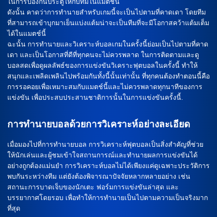
ในการป้องกันประตูให้กับทีมในแมตช์นี้
ดังนั้น คาดว่าการทำนายสำหรับเกมนี้จะเป็นไปตามที่คาดเดา โดยทีม
ที่สามารถเข้าบุกมาเย็นแบ่งแต้มน่าจะเป็นทีมที่จะมีโอกาสคว้าแต้มเต็ม
ได้ในแมตช์นี้
ฉะนั้น การทำนายและวิเคราะห์บอลเกมในครั้งนี้ย่อมเป็นไปตามที่คาด
เดา และเป็นโอกาสที่ดีที่ทุกคนจะไม่ควรพลาด ในการติดตามและดู
บอลสดเพื่อดูผลลัพธ์ของการแข่งขันวิเคราะฟุตบอลในครั้งนี้ ทำให้
สนุกและเพลิดเพลินไปพร้อมกันทั้งนี้นั้นเท่านั้น ที่ทุกคนต้องทำตอนนี้คือ
การรอคอยเพื่อเหมาะสมกับแมตช์นี้และไม่ควรพลาดทุกนาทีของการ
แข่งขัน เพื่อประสบประสานชาติการนั้นในการแข่งขันครั้งนี้.
การทำนายบอลด้วยการวิเคราะห์อย่างละเอียด
เมื่อมองไปที่การทำนายบอล การวิเคราะห์ฟุตบอลเป็นสิ่งสำคัญที่ช่วย
ให้นักเล่นและผู้ชมเข้าใจสถานการณ์และทำนายผลการแข่งขันได้
อย่างถูกต้องแม่นยำ การวิเคราะห์บอลไม่ได้เพียงแค่ดูเฉพาะประวัติการ
พบกันระหว่างทีม แต่ยังต้องพิจารณาปัจจัยหลากหลายอย่าง เช่น
สถานะการบาดเจ็บของนักเตะ ฟอร์มการแข่งขันล่าสุด และ
บรรยากาศโดยรอบ เพื่อทำให้การทำนายเป็นไปตามความเป็นจริงมาก
ที่สุด