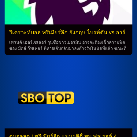
วิเคราะห์บอล พรีเมียร์ลีก อังกฤษ ไบรท์ตัน vs อาร์
เซน่อล
เฟรนค์ เฮอร์เซเลอร์ กุนซือชาวเยอรมัน อาจจะต้องเช็กความฟิต
ของ มัตส์ วีฟเฟอร์ ที่หายเจ็บกลับมาลงตัวจริงในนัดที่แล้ว ขณะที่
ยาซิน อายารี่ มีลุ้นรีเทิร์นกลับมาจากปัญหาที่ไหล่ อย่างไรก็ตาม
อดัม เว็บสเตอร์ และ สเตฟานอส ซิมาส ยังคงพักยาวจากอาการ
บาดเจ็บหัวเข่า มิเกล อาร์เตต้า กุนซือชาวสเปน จะต้องประเมิน
ความพร้อมของ เดแคลน ไรซ์ ที่มีอาการบาดเจบจนต้องถูกเปลี่ยน
ตัวออกในช่วงท้ายเกมที่ชนะ เชลซี เมื่อวันอาทิตย์ที่ผ่านมา มาร์
ติน โอเดการ์ด และ เบน ไวท์ สถานการณ์ยังคง 50/50 แม้จะมี
การระบุเป็นนัยว่าการที่มิดฟิลด์กัปตันทีมไม่ได้เล่นในเกมล่าสุด
เพื่อเป็นการป้องกันไว้ก่อนเท่านั้น สำหรับ มิเกล เมรีโน่ ที่ผ่าตัด
อาการบาดเจ็บกระดูกเท้าขวา ต้องพักยาว ฟุตบอล: ฟุตบอลทีม
ชาติยอดเยี่ยม: บาร์เซโลน่ากำลังต่อสู้กับการทำนายให้ความ
สนุกสนานในซีซั่นนี้ ในที่สุด วิซาร์ด ผู้จัดการทีมชาติ ได้รับการ
ยอมรับตัวอย่างกว้างขวางจากแฟนๆฟุตบอลในไทย สามารถคาด
การณ์ได้ว่าภาพลักษณ์ของทีมชาติยอดเยี่ยมแทบจะฟื้นฟูในปีนี้
โดยการทำนายว่าทีมชาติจะได้รับความสนุกสนานในเกมที่กำลัง
ดูบอลสด ! พรีเมียร์ลีก แมนฯซิตี้ พบ ฟอเรสต์ 4