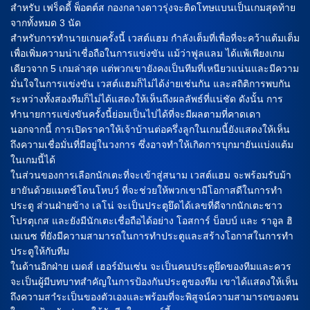
สำหรับ เฟร็ดดี้ พ็อตต์ส กองกลางดาวรุ่งจะติดโทษแบนเป็นเกมสุดท้าย
จากทั้งหมด 3 นัด
สำหรับการทำนายเกมครั้งนี้ เวสต์แฮม กำลังเต็มที่เพื่อที่จะคว้าแต้มเต็ม
เพื่อเพิ่มความน่าเชื่อถือในการแข่งขัน แม้ว่าฟูลแลม ได้แพ้เพียงเกม
เดียวจาก 5 เกมล่าสุด แต่พวกเขายังคงเป็นทีมที่เหนียวแน่นและมีความ
มั่นใจในการแข่งขัน เวสต์แฮมก็ไม่ได้ง่ายเช่นกัน และสถิติการพบกัน
ระหว่างทั้งสองทีมก็ไม่ได้แสดงให้เห็นถึงผลลัพธ์ที่แน่ชัด ดังนั้น การ
ทำนายการแข่งขันครั้งนี้ย่อมเป็นไปได้ที่จะมีผลตามที่คาดเดา
นอกจากนี้ การเปิดราคาให้เจ้าบ้านต่อครึ่งลูกในเกมนี้ยังแสดงให้เห็น
ถึงความเชื่อมั่นที่มีอยู่ในวงการ ซึ่งอาจทำให้เกิดการบุกมายันแบ่งแต้ม
ในเกมนี้ได้
ในส่วนของการเลือกนักเตะที่จะเข้าสู่สนาม เวสต์แฮม จะพร้อมรับม้า
ยายันด้วยแมตช์โดนโหบว์ ที่จะช่วยให้พวกเขามีโอกาสดีในการทำ
ประตู ส่วนฝ่ายข้าง เลโน่ จะเป็นประตูยึดได้เลขที่ดีจากนักเตะชาว
โปรตุเกส และยังมีนักเตะเชื่อถือได้อย่าง โอสการ์ บ็อบบ์ และ ราอูล ฮิ
เมเนซ ที่ยังมีความสามารถในการทำประตูและสร้างโอกาสในการทำ
ประตูให้กับทีม
ในด้านอีกฝ่าย เมดส์ เฮอร์มันเซ่น จะเป็นคนประตูยึดของทีมและควร
จะเป็นผู้มีบทบาทสำคัญในการป้องกันประตูของทีม เขาได้แสดงให้เห็น
ถึงความสาํระเป็นของตัวเองและพร้อมที่จะพิสูจน์ความสามารถของตน