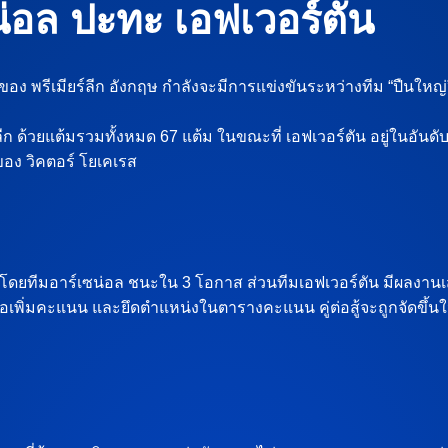
น่อล ปะทะ เอฟเวอร์ตัน
ีเมียร์ลีก อังกฤษ กำลังจะมีการแข่งขันระหว่างทีม “ปืนใหญ่” อาร์
ก ด้วยแต้มรวมทั้งหมด 67 แต้ม ในขณะที่ เอฟเวอร์ตัน อยู่ในอันดั
อง วิคตอร์ โยเคเรส
นลีก โดยทีมอาร์เซน่อล ชนะใน 3 โอกาส ส่วนทีมเอฟเวอร์ตัน มีผลงา
พื่อเพิ่มคะแนน และยึดตำแหน่งในตารางคะแนน คู่ต่อสู้จะถูกจัดขึ้น