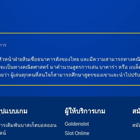
ลอเรส กีเก้จะพบกับ บียาร์
1-2 หลังจากที่เปิดตัวเกมแรก
เกมที่คาดว่าจะเป็นการ
เอาชนะ ลาซิโอ 2-0 ในเกมล่าส
ที่มีความสนุกสนานและน่า
ของทีม การเสวนาของทีม โรแ
การทำนายทีมเอ็นรีเก้ ซาน
โต้ ดาแวร์ซ่า พ่ายในเกมล่าสุ
รส กีเก้ ในการแข่งขันนี้
เสียประตู 2 ในเกมที่เล่นในสน
ีเก้ ซานเชซ ฟลอเรส กีเก้จะ
เหย้า โดยไม่มีซานอส ซัฟว่า 
ิญกับความขาดทุนจา
ซากาเรีย อาบูคาล ที่มีปัญหา
 เบนาวีเดซ ที่สภาพ
เจ็บในบางช่วงของเกม รายชื่อผู
การ
ไม่สมบูรณ์ และการติดโทษ
สำคัญ อัลแบร์โต้ ปาเลียรี่ ยืนด
จอน ปาเชโก้ และ อันเดร์
สุดท้าย กองหลัง พร้อมกับ ซาอ
งหัวหน้าฝ่ายสินเชื่อธนาคารดังของไทย และมีความสามารถทางคณิ
อย่างไรก็ตาม ทีมยังมีความ
โกโก้, อาร์เดี้ยน อิสไมลี่ และ เ
ะเป็นทางคณิตศาสตร์ มาคำนวนสูตรการเล่น บาคาร่า หรือ แบล็คแจ
งจาก ปาโบล อีบันเญซ และ
เอบอสเซ่ ในลำดับกองกลาง 
จด้วยว่า ผู้เล่นทุกคนที่สนใจก็สามารถศึกษาสูตรของเขาและนำไปปรั
ปาราด้า ที่พ้นโทษแบนแล้ว
ที่ นิโคล่า วลาซิช และ โจวานนี
มที่จะกลับมาช่วยทีมใน
โอเน่ เป็นคู่หูในการโจมตี ผล
ัน การทำนายทีมบียาร์เรอั
ของทีม โรแบร์โต้ ดาแวร์ซ่า มี
าร์เรอัล อาจจะมีความไว้
ฟอร์มที่ไม่มั่นคงในช่วงล่าสุด แ
กว่าเนื่องจาก ฟอร์มที่
ทีมจะได้เริ่มเกมด้วยชัยในเกม
ไม่ชนะมาถึง 6 นัดติดและ
หน้า แต่ก็มีการแพ้ในหลายเกม
รูปแบบเกม
ผู้ให้บริการเกม
สม
โทษแบนหลายราย อย่างไร
ติดต่อ การ์ลอส […]
ีมยังคงมีความสามารถใน
Goldenslot
ารเดิมพันบาสเก็ตบอลออน
สมั
ะเนื่องจากมีทีมที่
ที่สุด ดังนั้น เมื่อทั้งสองทีม
ลน์
Slot Online
เกมนี้จะเป็นที่คาดหวังและ