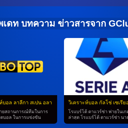
ัพเดท บทความ ข่าวสารจาก GCl
ห์บอล ลาลีกา สเปน อลา
วิเคราะห์บอล กัลโช่ เซเรีย
ียาร์เรอัล
อิตาลี โตริโน่ vs ปาร์ม่า
ายสถานการณ์ทีมในการ
โรแบร์โต้ ดาแวร์ซ่า พ่ายในเก
ฟุตบอล ในการแข่งขัน
ล่าสุด โรแบร์โต้ ดาแวร์ซ่า น
ที่กำลังจะมาถึง เอ็นรีเก้
โตริโน่ ออกไปแพ้ นาโปลี หวุด