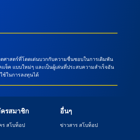
ลันสกี้ ที่พบกับ บาเยิร์น มิวนิค ทีมนี้
ุด
ได้รับผลลัพธ์ที่ไม่ดีเมื่อ ร็อคโก้
บร์
ไรท์ซ ได้ใบแดงตั้งแต่รอบแรกของ
ดโดย
เกม ทำให้ทีมต้องปรับแดนกลางอีก
าม
ครั้ง ผู้เล่นที่ขาดการช่วยเหลือ
และ
นอกจากนั้นยังมีผู้เล่นที่เจ็บเพิ่มขึ้น
บาด
ในนัดที่เดียวกัน ซึ่งอาจทำให้ทีมไม่
้เล่น
สามารถเล่นในสภาพที่เต็มที่ได้ มีผู้
่าน
เล่นอย่าง เยนส์ คาสทรอป และ อูโก้
ุล
โบลิน ที่อาจจะต้องพลาดช่วยทีม
ตศาสตร์ที่โดดเด่นบวกกับความชื่นชอบในการเดิมพัน
อ็นโซ่
การจัดทัพแนวรุก แม้ว่าทีมจะต้อง
็ค แบบใหม่ๆ และเป็นผู้เล่นที่ประสบความสำเร็จอัน
ในขณะ
ปรับแดนกลางและมีผู้เล่นขาดการ
บใช้ในการลงทุนได้
่ ซิเม
ช่วยเหลือ แต่ยังคงมีหน้าที่จัดทัพ
งาน
แนวรุกให้เป็นเซตเดิม โดยมี ฟร้องซ์
โอโนราต์, วาเอล โมหย่า และ ฮาริส
ม้ว่า
ทาบาโควิช ที่จะต้องรับผิดชอบใน
ก่อน
การโจมตี ทำนายทีมบอล: กุนซือ
อเลซานเดอร์ เบลสซิน ผู้เล่นที่ขาด
ัครสมาชิก
อื่นๆ
การช่วยเหลือ ทีม กุนซือ อเลซานเด
อร์ เบลสซิน ยังมีผู้เล่นบาดเจ็บอีก
คร สโบท็อป
ข่าวสาร สโบท็อป
หลายคนทั้งดาวิด เนเม็ธ, คาโรล
เม็ตส์, ริคกี้-เจด โจนส์ และอื่นๆ […]