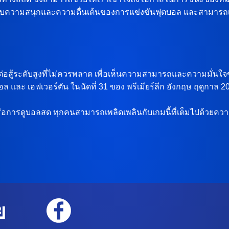
พลินกับความสนุกและความตื่นเต้นของการแข่งขันฟุตบอล และสามา
่อสู้ระดับสูงที่ไม่ควรพลาด เพื่อเห็นความสามารถและความมั่นใจ
่อล และ เอฟเวอร์ตัน ในนัดที่ 31 ของ พรีเมียร์ลีก อังกฤษ ฤดูกาล
หรือการดูบอลสด ทุกคนสามารถเพลิดเพลินกับเกมนี้ที่เต็มไปด้วย
ย