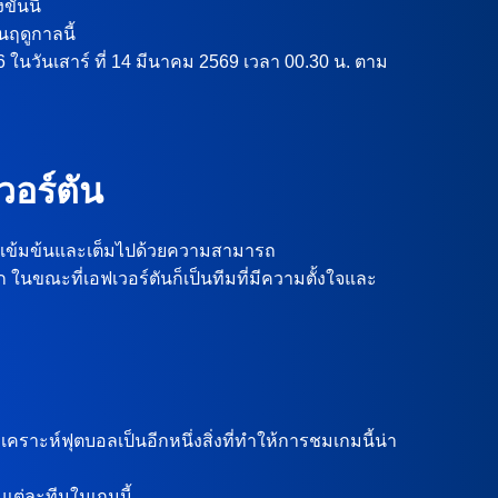
ันนี้
ฤดูกาลนี้
6 ในวันเสาร์ ที่ 14 มีนาคม 2569 เวลา 00.30 น. ตาม
วอร์ตัน
ที่เข้มข้นและเต็มไปด้วยความสามารถ
 ในขณะที่เอฟเวอร์ตันก็เป็นทีมที่มีความตั้งใจและ
ราะห์ฟุตบอลเป็นอีกหนึ่งสิ่งที่ทำให้การชมเกมนี้น่า
แต่ละทีมในเกมนี้