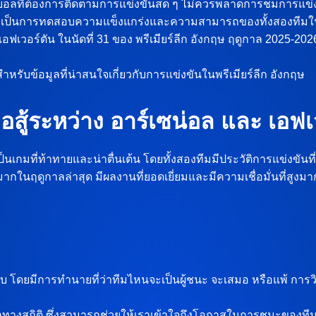
แฟนบอลที่ต้องการติดตามการแข่งขันสด ๆ ไม่ควรพลาดการชมการแข่งข
้จะเป็นการทดสอบความแข็งแกร่งและความสามารถของทั้งสองทีมใน
อฟเวอร์ตัน ในนัดที่ 31 ของ พรีเมียร์ลีก อังกฤษ ฤดูกาล 2025-202
รับข้อมูลที่น่าสนใจเกี่ยวกับการแข่งขันในพรีเมียร์ลีก อังกฤษ
อสู้ระหว่าง อาร์เซน่อล และ เอฟเ
นเกมที่ท้าทายและน่าตื่นเต้น โดยทั้งสองทีมมีประวัติการแข่งขัน
กในฤดูกาลล่าสุด มีผลงานที่ยอดเยี่ยมและมีความเชื่อมั่นที่สูงมาก
 โดยมีการทำนายที่ว่าทีมไหนจะเป็นผู้ชนะ จะเสมอ หรือแพ้ การวิเค
ลทางสถิติ ซึ่งสามารถช่วยให้เราเข้าใจถึงโอกาสในการชนะของทีม