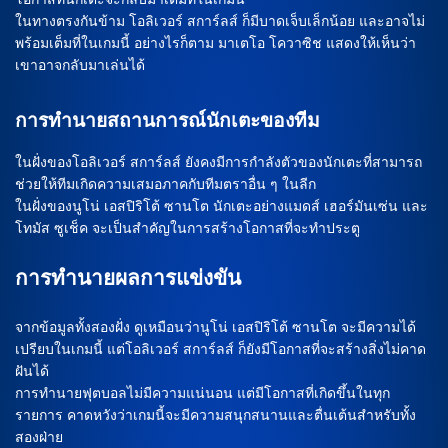
ในทางตรงกันข้าม โอลิเวอร์ สการ์ลส์ ก็มีบาดเจ็บเล็กน้อย และอาจไม่
พร้อมเต็มที่ในเกมนี้ อย่างไรก็ตาม มาเตโอ โควาซิช แสดงให้เห็นว่า
เขาอาจกลับมาเล่นได้
การทำนายสถานการณ์นักเตะของทีม
ในฝั่งของโอลิเวอร์ สการ์ลส์ ยังคงมีการกำลังตัวของนักเตะที่สามารถ
ช่วยให้ทีมเกิดความเสมอภาคกับทีมตราอื่น ๆ ในลีก
ในฝั่งของนูโน่ เอสปิริโต้ ซานโต นักเตะอย่างแมดส์ เฮอร์มันเซ่น และ
โทมัส ซูเช็ค จะเป็นสำคัญในการสร้างโอกาสที่จะทำประตู
การทำนายผลการแข่งขัน
จากข้อมูลทั้งสองฝั่ง ดูเหมือนว่านูโน่ เอสปิริโต้ ซานโต จะมีความได้
เปรียบในเกมนี้ แต่โอลิเวอร์ สการ์ลส์ ก็ยังมีโอกาสที่จะสร้างสิ่งไม่คาด
ฝันได้
การทำนายฟุตบอลไม่มีความแน่นอน แต่มีโอกาสที่เกิดขึ้นในทุก
รายการ คาดหวังว่าเกมนี้จะมีความสนุกสนานและตื่นเต้นสำหรับทั้ง
สองฝ่าย