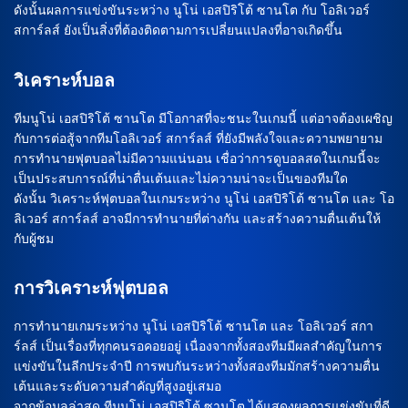
ดังนั้นผลการแข่งขันระหว่าง นูโน่ เอสปิริโต้ ซานโต กับ โอลิเวอร์
สการ์ลส์ ยังเป็นสิ่งที่ต้องติดตามการเปลี่ยนแปลงที่อาจเกิดขึ้น
วิเคราะห์บอล
ทีมนูโน่ เอสปิริโต้ ซานโต มีโอกาสที่จะชนะในเกมนี้ แต่อาจต้องเผชิญ
กับการต่อสู้จากทีมโอลิเวอร์ สการ์ลส์ ที่ยังมีพลังใจและความพยายาม
การทำนายฟุตบอลไม่มีความแน่นอน เชื่อว่าการดูบอลสดในเกมนี้จะ
เป็นประสบการณ์ที่น่าตื่นเต้นและไม่ความน่าจะเป็นของทีมใด
ดังนั้น วิเคราะห์ฟุตบอลในเกมระหว่าง นูโน่ เอสปิริโต้ ซานโต และ โอ
ลิเวอร์ สการ์ลส์ อาจมีการทำนายที่ต่างกัน และสร้างความตื่นเต้นให้
กับผู้ชม
การวิเคราะห์ฟุตบอล
การทำนายเกมระหว่าง นูโน่ เอสปิริโต้ ซานโต และ โอลิเวอร์ สกา
ร์ลส์ เป็นเรื่องที่ทุกคนรอคอยอยู่ เนื่องจากทั้งสองทีมมีผลสำคัญในการ
แข่งขันในลีกประจำปี การพบกันระหว่างทั้งสองทีมมักสร้างความตื่น
เต้นและระดับความสำคัญที่สูงอยู่เสมอ
จากข้อมูลล่าสุด ทีมนูโน่ เอสปิริโต้ ซานโต ได้แสดงผลการแข่งขันที่ดี