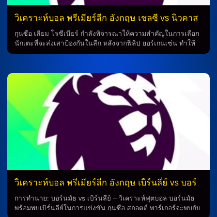
วิเคราะห์บอล พรีเมียร์ลีก อังกฤษ เชลซี vs นิวคาส
เซิ่ล
กุนซือ เลียม โรซีเนียร์ กำลังพิจารณาให้ความสำคัญในการเลือก
นักเตะที่จะส่งเสาป้องกันในลีก หลังจากฟิลิป ยอร์เกนเซ่น ทำให้
เชลซี ตกอยู่ในกระแสความผิดพลาดในเกมที่พ่ายแพ้เปแอสเช 2-5
ที่ฝรั่งเศส ในขณะที่ ลีวาย โคลวิลล์ ยังคงต้องพักฟื้นจากบาดเจ็บที่
เกิดขึ้นกับหัวเข่า แต่เอสเตเวา และ เจมี่ กิทเทนส์ มีโอกาสกลับมา
เข้าเล่นในเกมนี้ แม้จะไม่ได้ทำประตูในเกมยุโรปที่ผ่านมา แต่
คาดว่า ชูเอา เปโดร จะถูกเลือกเป็นกองหน้าตัวเป้าในเกมถัดไป
หลังจากที่เขาได้ทำไปแล้ว 14 ประตูในพรีเมียร์ลีก หลายนักเตะยัง
คงเป็นข้อสงสัยในการเข้าร่วมเล่นในเกมถัดไป ซึ่งคาดว่า ลูอิส
ไมลี่ย์ กองกลางดาวรุ่งจะไม่ได้เข้าร่วมเล่นอีกครั้ง แต่มีโอกาสเกิด
ขึ้นในสัปดาห์ถัดไป สำหรับ ฟาเบียน แชร์ (ข้อเท้า), บรูโน่ กีมา
ไรช์ (ต้นขา) และ เอมิล คราฟธ์ (เข่า) ยังคงต้องกักตัวจากการ
บาดเจ็บ การระบาดของไวรัสยังคงเป็นปัญหาอย่างยิ่งในทุกทีมเอง
การสูญเสียสมาชิกหลายคนอาจส่งผลต่อความเสถียรของทีม แต่ก็
เป็นโอกาสให้นักเตะอื่นๆ ที่มีโอกาสในการเข้าเล่นแทน สำหรับ
ระบบการเล่นของทั้วิคเตอร์ แม้จะเพิ่งพ่ายแพ้ในเกมยุโรป แต่ยัง
วิเคราะห์บอล พรีเมียร์ลีก อังกฤษ เบิร์นลี่ย์ vs บอร์
คงมีโอกาสในการกลับมาแสดงผลในลีกเร็วๆ นี้ การเล่นอย่างเต็ม
นมัธ
ที่จะช่วยเพิ่มความเชื่อมั่นของทีมและแฟนบอล นี่คือการทำนายส
การทำนาย: บอร์นมัธ vs เบิร์นลีย์ – วิเคราะห์ฟุตบอล บอร์นมัธ
เตตัสทีมและนักเตะสำหรับการแข่งขันครั้งหน้า […]
พร้อมพบเบิร์นลีย์ในการแข่งขัน กุนซือ สกอตต์ พาร์เกอร์จะพบกับ