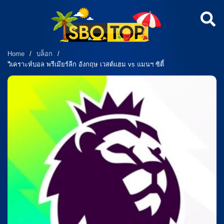
Home
/
บล็อก
/
วิเคราะห์บอล พรีเมียร์ลีก อังกฤษ เวสต์แฮม vs แมนฯ ซิตี้