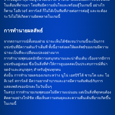
ในเดือนที่ผ่านมา โดยทีมมีความมั่นใจและพร้อมสู้ในเกมนี้ อย่างไร
ก็ตาม โอลิเวอร์ สการ์ลส์ ก็ไม่ได้เป็นทีมที่ง่ายต่อการต่อสู้ และจะต้อง
ระวังไม่ให้เกิดความผิดพลาดในเกมนี้
การทำนายผลลัพธ์
จากสถานการณ์ทั้งสองฝ่าย น่าจะเห็นได้ชัดเจนว่าเกมนี้จะเป็นการ
แข่งขันที่มีความดันเร้าเต็มที่ ทั้งนี้อาจส่งผลให้ผลลัพธ์ของเกมมีความ
น่าจะเป็นที่จะเปลี่ยนแปลงอย่างมาก
การทำนายฟุตบอลมักมีความสนุกสนานและน่าตื่นเต้น เนื่องจากมีการ
แข่งขันอยู่เสมอ ซึ่งเป็นสิ่งที่ทำให้การดูบอลสดเป็นประสบการณ์ที่น่า
จดจำและสนุกสุดๆ สำหรับผู้ชมทุกคน
ดังนั้น การทำนายผลของเกมระหว่าง นูโน่ เอสปิริโต้ ซานโต และ โอ
ลิเวอร์ สการ์ลส์ มีความยากลำบากและอาจมีความสัมพันธ์กับการ
แสดงพลังของนักเตะในวันนั้นๆ
ในสรุป การทำนายเกมฟุตบอลไม่มีความแน่นอน แต่เป็นสิ่งที่ทุกคนต้อง
ติดตามอย่างใกล้ชิด เพื่อเห็นความสมดุลและความตื่นเต้นที่อาจเกิดขึ้น
ในเกมนี้