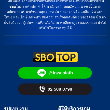
ไทย และมีความสามารถทางคณิตศาสตร์ที่โดดเด่นบวกกับความชื่น
และความมั่นใจของทีมชาติไทยในการคว้าแชมป์ฟุตบอลหญิง
ชอบในการเดิมพัน ทำให้เขามักจะนำทฤษฎีความน่าจะเป็นทาง
อาเซียน 2025 การแข่งขันนี้จึงมีความน่าตื่นเต้นและสนุกสนาน
คณิตศาสตร์ มาคำนวนสูตรการเล่น บาคาร่า หรือ แบล็คแจ็ค แบบ
อย่างแท้จริง ทุกคนจึงไม่ควรพลาดการติดตามสถานการณ์และ
ใหม่ๆ และเป็นผู้เล่นที่ประสบความสำเร็จอันดับต้นๆ ของจีคลับ ซึ่งเขา
เป็นกำลังใจให้กับทีมชาติไทยในการแข่งขัน การทำนายผลการ
มั่นใจด้วยว่า ผู้เล่นทุกคนที่สนใจก็สามารถศึกษาสูตรของเขาและนำไป
แข่งขัน การทำนายผลการแข่งขันฟุตบอลเป็นสิ่งที่น่าสนใจและ
ตื่นเต้น โดยมีการทำนายผลการแข่งขันเป็นกิจกรรมที่มีความนิยม
ปรับใช้ในการลงทุนได้
ในวงการกีฬาทั่วไป […]
@lnwasiath
02 508 8798
รูปแบบเกม
ผู้ให้บริการเกม