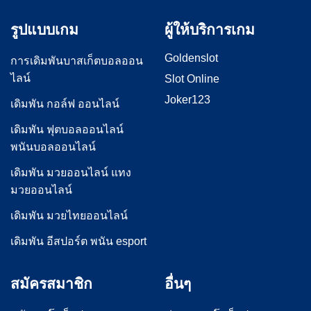
รูปแบบเกม
ผู้ให้บริการเกม
Goldenslot
การเดิมพันบาสเก็ตบอลออน
ไลน์
Slot Online
Joker123
เดิมพัน กอล์ฟ ออนไลน์
เดิมพัน ฟุตบอลออนไลน์
พนันบอลออนไลน์
เดิมพัน มวยออนไลน์ แทง
มวยออนไลน์
เดิมพัน มวยไทยออนไลน์
เดิมพัน อีสปอร์ต พนัน esport
สมัครสมาชิก
อื่นๆ