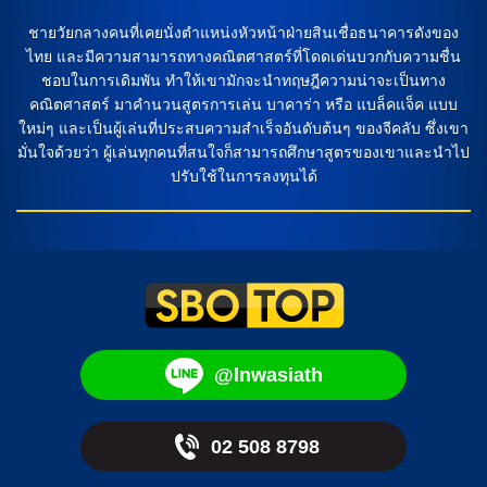
ชายวัยกลางคนที่เคยนั่งตำแหน่งหัวหน้าฝ่ายสินเชื่อธนาคารดังของ
ไทย และมีความสามารถทางคณิตศาสตร์ที่โดดเด่นบวกกับความชื่น
ชอบในการเดิมพัน ทำให้เขามักจะนำทฤษฎีความน่าจะเป็นทาง
คณิตศาสตร์ มาคำนวนสูตรการเล่น บาคาร่า หรือ แบล็คแจ็ค แบบ
ใหม่ๆ และเป็นผู้เล่นที่ประสบความสำเร็จอันดับต้นๆ ของจีคลับ ซึ่งเขา
มั่นใจด้วยว่า ผู้เล่นทุกคนที่สนใจก็สามารถศึกษาสูตรของเขาและนำไป
ปรับใช้ในการลงทุนได้
@lnwasiath
02 508 8798