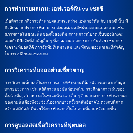
การทำนายผลเกม: เอฟเวอร์ตัน vs เชลซี
เมื่อพิจารณาถึงการทำนายผลเกมระหว่าง เอฟเวอร์ตัน กับ เชลซี นั้น มี
ปัจจัยหลายประการที่สามารถส่งผลต่อผลลัพธ์ของเกมแต่ละเกม เช่น
สภาพกาลในขณะนั้นของทั้งสองทีม สถานการณ์บาดเจ็บของนักเตะ
และยังมีปัจจัยที่สำคัญอื่น ๆ ที่อาจส่งผลต่อการแข่งขันด้วย เช่น การ
วิเคราะห์บอลที่ดี การจัดทีมที่เหมาะสม และทักษะของนักเตะที่สำคัญ
ในการเปลี่ยนผลของเกม
การวิเคราะห์บอลอย่างเชี่ยวชาญ
การวิเคราะห์บอลเป็นกระบวนการที่ซับซ้อนที่ต้องพิจารณาจากข้อมูล
หลายประการ เช่น สถิติการแข่งขันก่อนหน้า, การศึกษาการเล่นของ
ทั้งสองทีม, สภาพกาลในขณะนั้น และอื่น ๆ อีกมากมาย การทำนายผล
ของเกมนั้นต้องพึงระวังเนื่องจากบางครั้งผลลัพธ์อาจไม่ตรงกับที่คาด
หวัง แต่มีปัจจัยที่ช่วยให้การทำนายเป็นไปตามที่คาดหวังมากขึ้น
การดูบอลสดเพื่อวิเคราะห์ฟุตบอล