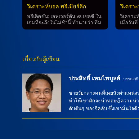
วิเคราะห์บอล พรีเมียร์ลีก
วิเคราะ
อังกฤษ เอฟเวอร์ตัน vs เชลซี
อังกฤษ 
พรีเดิคชัน: เอฟเวอร์ตัน vs เชลซี ใน
วิเคราะห
เกมที่จะถึงในไม่ช้านี้ ทำนายว่า ทีม
เมื่อวัน
เจ้าบ้าน เอฟเวอร์ตัน จะต้องเข้า
โออลด์แอ
สนามโดนเชลซี โดยทีมเจ้าบ้านจะ
รนท์ฟอร์
ต้องพลาดการใช้งานแจ็ค กรีลิช
ต้นแล้ว 
และ การ์ลอส อัลการาซ ทั้งสองแข้ง
สำเร็จใ
แดนกลางที่ยังบาดเจ็บ ทำให้
แม้ว่าทั
เกี่ยวกับผู้เขียน
สถานการณ์กลางสนามนั้นกลาย
ปัญหาบา
เป็นปัญหาใหญ่ ซึ่งยังไม่ทราบว่า
ทำนายผลก
เจมส์ ทาร์คอฟสกี้ และ จาร์แรด แบ
แข่งขัน
ประสิทธิ์ เหมไพบูลย์
รนธ์เวต สองแนวรับจะพ้นจาก
เปรียบเล
บรรณาธิ
อาการบาดเจ็บให้พร้อมเข้าสนาม
ต้านการ
หรือไม่ การเตรียมตัวของทีมเจ้า
เหย้ายั
ชายวัยกลางคนที่เคยนั่งตำแหน่
บ้าน การจัดทีมของเอฟเวอร์ตันที่ถูก
โดยเฉพา
ทำให้เขามักจะนำทฤษฎีความน่าจ
ทำนายว่าจะเลือกระบบ 4-2-3-1 และ
ในรอบเวลา
ดับต้นๆ ของจีคลับ ซึ่งเขามั่นใ
เลือกใช้งาน ดไวจ์ท แม็กนีล, เคียร์
รนท์ฟอร์ด
แนน ดิวส์บิวรี่-ฮอลล์ และ อิลิมาน
เยือนจะ
เอ็นดิอาย เป็นคีย์แมนในการปั้นเกม
ของผู้เล
และวางตัว เบโต้ ยืนหน้าเป้า
การ์ด อา
สถานการณ์ของทีมเยือน จากที่
จากพ้นจ