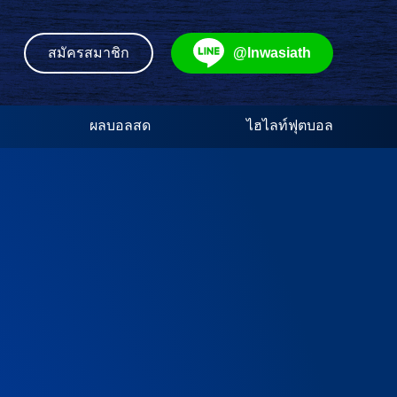
@lnwasiath
สมัครสมาชิก
ผลบอลสด
ไฮไลท์ฟุตบอล