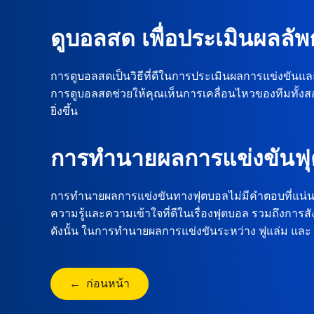
ดูบอลสด เพื่อประเมินผลลัพธ
การดูบอลสดเป็นวิธีที่ดีในการประเมินผลการแข่งขันแล
การดูบอลสดช่วยให้คุณเห็นการเคลื่อนไหวของทีมทั้งส
ยิ่งขึ้น
การทำนายผลการแข่งขันฟ
การทำนายผลการแข่งขันทางฟุตบอลไม่มีคำตอบที่แน่น
ความรู้และความเข้าใจที่ดีในเรื่องฟุตบอล รวมถึงการ
ดังนั้น ในการทำนายผลการแข่งขันระหว่าง ฟูแล่ม และ เ
← ก่อนหน้า