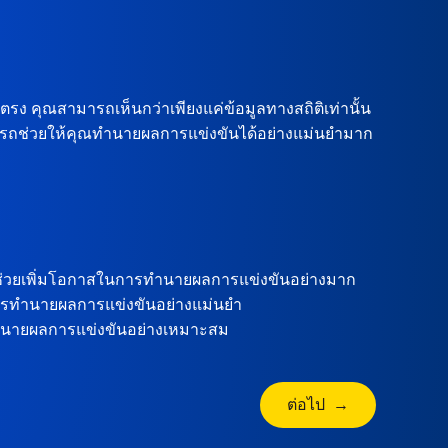
ง คุณสามารถเห็นกว่าเพียงแค่ข้อมูลทางสถิติเท่านั้น
มารถช่วยให้คุณทำนายผลการแข่งขันได้อย่างแม่นยำมาก
ถช่วยเพิ่มโอกาสในการทำนายผลการแข่งขันอย่างมาก
นการทำนายผลการแข่งขันอย่างแม่นยำ
่อทำนายผลการแข่งขันอย่างเหมาะสม
ต่อไป →