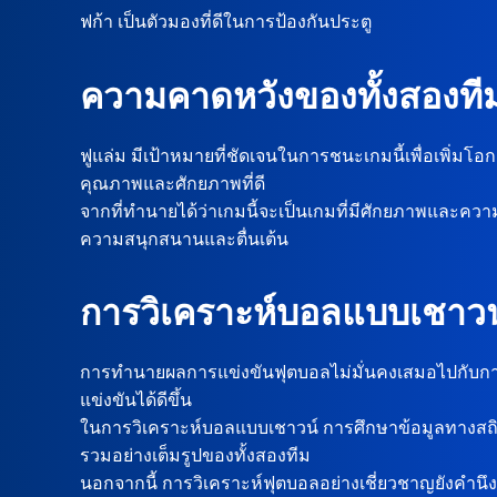
ฟก้า เป็นตัวมองที่ดีในการป้องกันประตู
ความคาดหวังของทั้งสองที
ฟูแล่ม มีเป้าหมายที่ชัดเจนในการชนะเกมนี้เพื่อเพิ่มโอ
คุณภาพและศักยภาพที่ดี
จากที่ทำนายได้ว่าเกมนี้จะเป็นเกมที่มีศักยภาพและคว
ความสนุกสนานและตื่นเต้น
การวิเคราะห์บอลแบบเชาวน
การทำนายผลการแข่งขันฟุตบอลไม่มั่นคงเสมอไปกับการ
แข่งขันได้ดีขึ้น
ในการวิเคราะห์บอลแบบเชาวน์ การศึกษาข้อมูลทางสถิต
รวมอย่างเต็มรูปของทั้งสองทีม
นอกจากนี้ การวิเคราะห์ฟุตบอลอย่างเชี่ยวชาญยังคำนึ