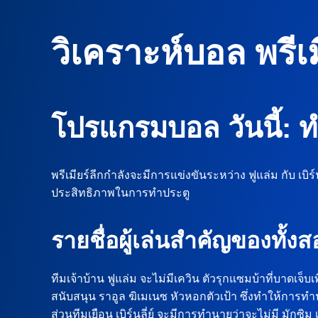
วิเคราะห์บอล พรีเมี
โปรแกรมบอล วันนี้: ท
พรีเมียร์ลีกกำลังจะมีการแข่งขันระหว่าง ฟูแล่ม กับ เบิ
ประสิทธิภาพในการทำประตู
รายชื่อผู้เล่นสำคัญของทั้งส
ทีมเจ้าบ้าน ฟูแล่ม จะไม่มีเควิน ตัวรุกแซมบ้าที่บาดเจ็บเพ
สนับสนุน ราอูล ฆิเมเนซ หัวหอกตัวเป้า ซึ่งทำให้การ
ส่วนทีมเยือน เบิร์นลี่ย์ จะมีการทำนายว่าจะไม่มี มักซิ