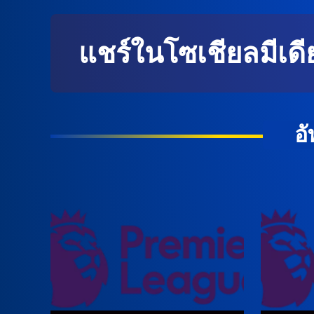
แชร์ในโซเชียลมีเดี
อ