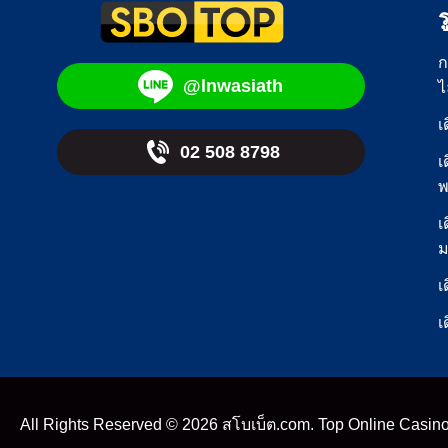
ทราบว่า ทีมเยือน เชลซี จะต้องมา
อาจช่วยเ
เยือนที่เอฟเวอร์ตัน โดยทีมเยือนจะ
การระบาด
ต้องไม่มี ฟิลิป ยอร์เกนเซ่น ผู้รักษา
กับการ
ก
ประตูมือสอง, ลีไว โคลวิลล์ แนวรับ,
ในทั้งส
@lnwasiath
เจมี่ กิตเท่นส์ และ เอสเตเวา สอง
ต้องปฏิ
ไ
แข้งตัวรุกที่ล้วนมีปัญหาอาการบาด
ปลอดภัย
เจ็บรบกวน […]
หน้ากาก
เ
ไกล และ
02 508 8798
เ
เพื่อคว
ระบาดข
พ
อาการป่
เ
แพทย์แล
เจ้าหน้า
ม
ทำนายผล
และเบรนท์
เ
เต้นและท
เ
พยายาม
และสำหรั
พลาดการ
นี้ วิเคร
รนท์ฟอร
แข่งขันฟ
All Rights Reserved ©
2026
สโบเบ็ต.com. Top Online Casi
เบรนท์ฟอร