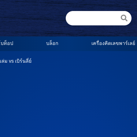
บท็อป
บล็อก
เครื่องคิดเลขพาร์เลย์
ม vs เบิร์นลี่ย์