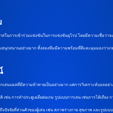
ม
กาสในการเข้าร่วมแข่งขันในการแข่งขันยุโรป โดยมีความเชื่อว่าจะส
ามสนุกสนานอย่างมาก ทั้งสองทีมมีความพร้อมที่ดีและมุมมองว่าเก
์
เล่นบอลที่มีความท้าทายเป็นอย่างมาก แต่การวิเคราะห์บอลอย่
ิ เช่น การทำประตูเฉลี่ยต่อเกม รูปแบบการเล่น เช่นการโต้เถี
งถึงปัจจัยที่ส่วนตัวของผู้เล่น เช่น สภาพร่างกาย สุขภาพ และรู