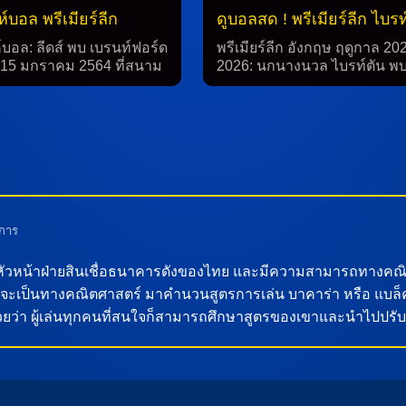
ห์บอล พรีเมียร์ลีก
ดูบอลสด ! พรีเมียร์ลีก ไบรท
ลีดส์ vs เบรนท์ฟอร์ด
พบ ลิเวอร์พูล 21 มี.ค.69
์บอล: ลีดส์ พบ เบรนท์ฟอร์ด
พรีเมียร์ลีก อังกฤษ ฤดูกาล 20
ที่ 15 มกราคม 2564 ที่สนาม
2026: นกนางนวล ไบรท์ตัน พบ
ทเฮนเดิล ลีดส์ จะพบกับเบ
หงส์แดง ลิเวอร์พูล ในนัดที่ 31
ดในการแข่งขันในลีกที่เริ่ม
ฤดูกาล 2025-2026 ในพรีเมียร์
ทั้งสองทีมต้องการความ
อังกฤษ “นกนางนวล” ทีมอันดับ 
นการเข้าร่วมการแข่งขัน
มีคะแนน 40 จะเจอกับ “หงส์แด
้งสองทีมจะต้องเผชิญกับ
ลิเวอร์พูล ทีมอันดับ 5 ที่มีคะ
ดเจ็บของผู้เล่นหลายคน
ในสนามไบรท์ตัน การทำนาย
ารแข่งขัน ลีดส์ ที่เริ่ม
การแข่งขัน คู่นี้เป็นการพบกันคร
ในบ้านอาจจะมีความได้
แรกของทั้งสองทีมในวันเสาร์ที
็กน้อย แม้ว่าพวกเขาจะต้อง
มีนาคม 2569 เวลา 19.30 น. 
การ
บุกของเบรนท์ฟอร์ด ทีม
เวลาประเทศไทย โดยทั้งสองที
งคงมีโอกาสในการได้คะแนน
พบกันมาแล้ว 2 นัดในฤดูกาลนี้
งหัวหน้าฝ่ายสินเชื่อธนาคารดังของไทย และมีความสามารถทางคณิ
ะเมื่อสามารถควบคุมเกม
ลิเวอร์พูลเคยชนะทั้ง 2 นัดที่เป็
ะเป็นทางคณิตศาสตร์ มาคำนวนสูตรการเล่น บาคาร่า หรือ แบล็คแจ
ที่สำคัญ ทั้งนี้ทั้งนั้น เบ
เก่า โดยชนะเกมลีกแรก 2-0 แ
จด้วยว่า ผู้เล่นทุกคนที่สนใจก็สามารถศึกษาสูตรของเขาและนำไปปรั
 ก็ไม่มีเช่นกัน แม้ว่าทีม
ชนะเกมเอฟเอ คัพรอบ 4 ด้วย
ต้องเผชิญกับปัญหาบาดเจ็บ
คะแนน 3-0 วิเคราะห์บอล การ
่นหลายคน มิคเคล ดามส์
ทำนายในคู่นี้มีความสำคัญมา
จเข้าร่วมการแข่งขันหลัง
เนื่องจากทั้งสองทีมมีทักษะแล
ากบาดเจ็บเล็กน้อย และ
ความสามารถที่สูง นกนางนว