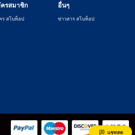
นาม
เอฟเอ คัพ […]
ัครสมาชิก
อื่นๆ
รณ์
กิด
คร สโบท็อป
ข่าวสาร สโบท็อป
แชทสด