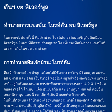
ตันฯ vs ลิเวอร์พูล
ทำนายการแข่งขัน: ไบรท์ตัน พบ ลิเวอร์พูล
ในการแข่งขันครั้งนี้ ทีมเจ้าบ้าน ไบรท์ตัน จะต้องเผชิญกับทีมเยือน
ลิเวอร์พูล ในเกมที่มีความสำคัญมาก โดยทั้งสองทีมมีผลการแข่งขันที่
แตกต่างกันในช่วงเวลาล่าสุด
การทำนายทีมเจ้าบ้าน: ไบรท์ตัน
ทีมเจ้าบ้านจะต้องเข้าสู่เกมโดยไม่มีชื่อของ คาโอรุ มิโตมะ, สเตฟาน
อส ซิมาส และ อดัม เว็บสเตอร์ ที่ยังไม่สมบูรณ์พร้อมลงช่วยทีม แต่ที่ยัง
เหลืออยู่ก็พร้อมลงสนาม การจัดทัพคาดว่าจะวางระบบ 4-2-3-1 พร้อม
กับส่ง ดิเอโก้ โกเมซ, แจ็ค ฮินเชลวู้ด และ ยานคูบา มินเตห์ คอยปั้น
เกมสนับสนุน แดนนี่ เวลเบ็ค ที่เป็นหัวหอกตัวเป้าของทีม
ในพื้นที่ตัวแบน เจ้าบ้านจะต้องพบกับความหายใจของมัตส์ วีฟเฟอร์,
ยาน พอล ฟาน เฮ็คเก้, ลูอิส ดังค์, เฟร์ดี้ คาดิโอกลู และในกองกลางจะ
มีเจมส์ มิลเนอร์, ปาสกาล โกร้สส์ ที่จะเป็นส่วนสำคัญในการสร้างเกม