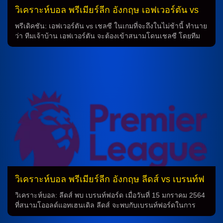
เชื่อว่าจะสามารถเอาชนะเบิร์นลี่ย์ ซึ่งถือเป็นเข้ามาสมทบทีมที่มี
วิเคราะห์บอล พรีเมียร์ลีก อังกฤษ เอฟเวอร์ตัน vs
คุณภาพและศักยภาพที่ดี จากที่ทำนายได้ว่าเกมนี้จะเป็นเกมที่มี
เชลซี
ศักยภาพและความสนุกสนานอย่างมาก ทั้งสองทีมมีความพร้อมที่ดี
พรีเดิคชัน: เอฟเวอร์ตัน vs เชลซี ในเกมที่จะถึงในไม่ช้านี้ ทำนาย
และมุมมองว่าเกมนี้จะไม่สามารถทำนายได้ว่าผลจะเป็นอย่างไร
ว่า ทีมเจ้าบ้าน เอฟเวอร์ตัน จะต้องเข้าสนามโดนเชลซี โดยทีม
แต่คงมีความสนุกสนานและตื่นเต้น การวิเคราะห์บอลแบบเชาวน์
เจ้าบ้านจะต้องพลาดการใช้งานแจ็ค กรีลิช และ การ์ลอส อัลกา
[…]
ราซ ทั้งสองแข้งแดนกลางที่ยังบาดเจ็บ ทำให้ สถานการณ์กลาง
สนามนั้นกลายเป็นปัญหาใหญ่ ซึ่งยังไม่ทราบว่า เจมส์ ทาร์คอฟ
สกี้ และ จาร์แรด แบรนธ์เวต สองแนวรับจะพ้นจากอาการบาด
เจ็บให้พร้อมเข้าสนามหรือไม่ การเตรียมตัวของทีมเจ้าบ้าน การ
จัดทีมของเอฟเวอร์ตันที่ถูกทำนายว่าจะเลือกระบบ 4-2-3-1 และ
เลือกใช้งาน ดไวจ์ท แม็กนีล, เคียร์แนน ดิวส์บิวรี่-ฮอลล์ และ อิลิ
มาน เอ็นดิอาย เป็นคีย์แมนในการปั้นเกมและวางตัว เบโต้ ยืน
หน้าเป้า สถานการณ์ของทีมเยือน จากที่ทราบว่า ทีมเยือน เชลซี
จะต้องมาเยือนที่เอฟเวอร์ตัน โดยทีมเยือนจะต้องไม่มี ฟิลิป ยอร์
เกนเซ่น ผู้รักษาประตูมือสอง, ลีไว โคลวิลล์ แนวรับ, เจมี่ กิตเท่นส์
และ เอสเตเวา สองแข้งตัวรุกที่ล้วนมีปัญหาอาการบาดเจ็บรบกวน
[…]
วิเคราะห์บอล พรีเมียร์ลีก อังกฤษ ลีดส์ vs เบรนท์ฟ
อร์ด
วิเคราะห์บอล: ลีดส์ พบ เบรนท์ฟอร์ด เมื่อวันที่ 15 มกราคม 2564
ที่สนามโออลด์แอทเฮนเดิล ลีดส์ จะพบกับเบรนท์ฟอร์ดในการ
แข่งขันในลีกที่เริ่มต้นแล้ว ทั้งสองทีมต้องการความสำเร็จในการ