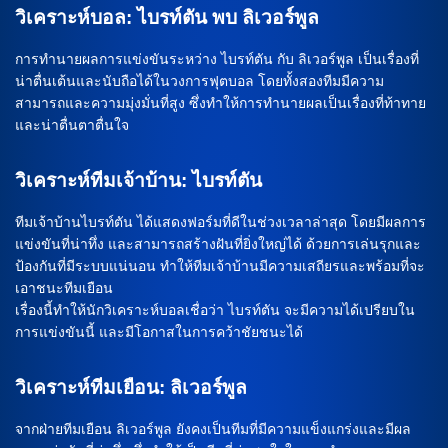
วิเคราะห์บอล: ไบรท์ตัน พบ ลิเวอร์พูล
การทำนายผลการแข่งขันระหว่าง ไบรท์ตัน กับ ลิเวอร์พูล เป็นเรื่องที่
น่าตื่นเต้นและนับถือได้ในวงการฟุตบอล โดยทั้งสองทีมมีความ
สามารถและความมุ่งมั่นที่สูง ซึ่งทำให้การทำนายผลเป็นเรื่องที่ท้าทาย
และน่าตื่นตาตื่นใจ
วิเคราะห์ทีมเจ้าบ้าน: ไบรท์ตัน
ทีมเจ้าบ้านไบรท์ตัน ได้แสดงฟอร์มที่ดีในช่วงเวลาล่าสุด โดยมีผลการ
แข่งขันที่น่าทึ่ง และสามารถสร้างฝันที่ยิ่งใหญ่ได้ ด้วยการเล่นรุกและ
ป้องกันที่มีระบบแน่นอน ทำให้ทีมเจ้าบ้านมีความเสถียรและพร้อมที่จะ
เอาชนะทีมเยือน
เรื่องนี้ทำให้นักวิเคราะห์บอลเชื่อว่า ไบรท์ตัน จะมีความได้เปรียบใน
การแข่งขันนี้ และมีโอกาสในการคว้าชัยชนะได้
วิเคราะห์ทีมเยือน: ลิเวอร์พูล
จากฝ่ายทีมเยือน ลิเวอร์พูล ยังคงเป็นทีมที่มีความแข็งแกร่งและมีผล