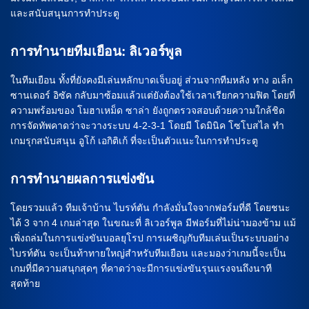
และสนับสนุนการทำประตู
การทำนายทีมเยือน: ลิเวอร์พูล
ในทีมเยือน ทั้งที่ยังคงมีเล่นหลักบาดเจ็บอยู่ ส่วนจากทีมหลัง ทาง อเล็ก
ซานเดอร์ อิซัค กลับมาซ้อมแล้วแต่ยังต้องใช้เวลาเรียกความฟิต โดยที่
ความพร้อมของ โมฮาเหม็ด ซาล่า ยังถูกตรวจสอบด้วยความใกล้ชิด
การจัดทัพคาดว่าจะวางระบบ 4-2-3-1 โดยมี โดมินิค โซโบสไล ทำ
เกมรุกสนับสนุน อูโก้ เอกิติเก้ ที่จะเป็นตัวแนะในการทำประตู
การทำนายผลการแข่งขัน
โดยรวมแล้ว ทีมเจ้าบ้าน ไบรท์ตัน กำลังมั่นใจจากฟอร์มที่ดี โดยชนะ
ได้ 3 จาก 4 เกมล่าสุด ในขณะที่ ลิเวอร์พูล มีฟอร์มที่ไม่น่ามองข้าม แม้
เพิ่งถล่มในการแข่งขันบอลยุโรป การเผชิญกับทีมเล่นเป็นระบบอย่าง
ไบรท์ตัน จะเป็นท้าทายใหญ่สำหรับทีมเยือน และมองว่าเกมนี้จะเป็น
เกมที่มีความสนุกสุดๆ ที่คาดว่าจะมีการแข่งขันรุนแรงจนถึงนาที
สุดท้าย