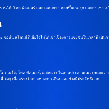
 เนโต้, โคล พัลเมอร์ และ เอสเตเวา คอยขึ้นเกมรุก และส่ง เชา เ
น
ละ จอห์น สโตนส์ ก็เสียใจไม่ได้เข้าเข็องการแข่งขันในเวลานี้ เป
โดร เนโต้, โคล พัลเมอร์, เอสเตเวา ในสามประสานแนวรุกและวางทีเ
รมี่ โดกู เพื่อสร้างโอกาสทางการเดินบอลอย่างมีประสิทธิภาพ