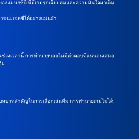
องแมนฯซิตี้ ที่มีเกมรุกเฉียบคมและความมั่นใจมาเต็ม
เอาชนะเชลซีได้อย่างแม่นยำ
ดีในช่วงเวลานี้ การทำนายบอลไม่มีคำตอบที่แน่นอนเสมอ
ทีม
งมีบทบาทสำคัญในการเลือกเล่นทีม การทำนายเกมไม่ได้