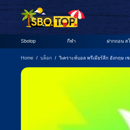
Sbotop
กีฬา
ฝากถอน สโ
Home
/
/
บล็อก
วิเคราะห์บอล พรีเมียร์ลีก อังกฤษ เช