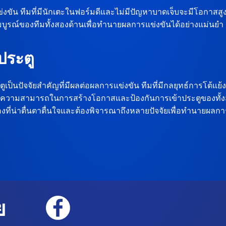
งขัน ทีมที่มีนักเตะในฟอร์มดีและไม่มีปัญหาบาดเจ็บจะมีโอกาสสูง
ูรณ์ของทีมทั้งสองด้านเพื่อทำนายผลการแข่งขันได้อย่างแม่นยำ
ประตู
นปัจจัยสำคัญที่มีผลต่อผลการแข่งขัน ทีมที่มีกลยุทธ์การโต้แย้
งความสามารถในการสร้างโอกาสและป้องกันการเข้าประตูของทั้ง
งที่น่าตื่นตาตื่นใจและต้องพิจารณาถึงหลายปัจจัยเพื่อทำนายผลการ
ย