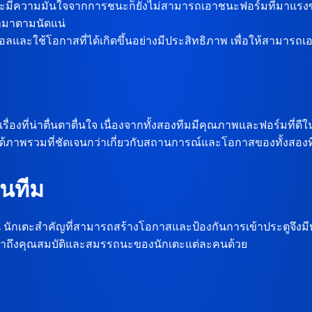
้จะมีความมั่นใจจากการชนะก็ยังไม่สามารถเอาชนะฟอร์มที่มาแรงข
้ามาตามนัดแน่
อลและใช้โอกาสที่ได้เกิดขึ้นอย่างมีประสิทธิภาพ เพื่อให้สามารถ
ื่องที่น่าตื่นตาตื่นใจ เนื่องจากทั้งสองทีมมีคุณภาพและฟอร์มที่
ด้ภาพรวมที่ชัดเจนกว่าเกี่ยวกับสถานการณ์และโอกาสของทั้งสอง
นทีม
ขัน นักเตะสำคัญที่สามารถสร้างโอกาสและป้องกันการเข้าประตูจึ
ารณาถึงคุณสมบัติและสมรรถนะของนักเตะแต่ละคนด้วย