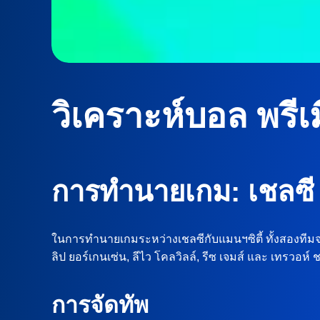
วิเคราะห์บอล พรีเม
การทำนายเกม: เชลซี 
ในการทำนายเกมระหว่างเชลซีกับแมนฯซิตี้ ทั้งสองทีมจ
ลิป ยอร์เกนเซ่น, ลีไว โคลวิลล์, รีซ เจมส์ และ เทรวอห
การจัดทัพ