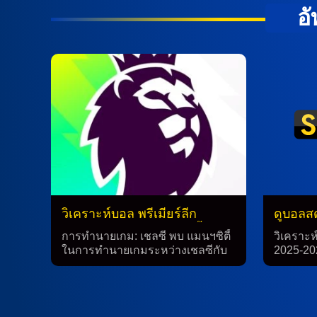
อ
วิเคราะห์บอล พรีเมียร์ลีก
ดูบอลสด 
อังกฤษ เชลซี vs แมนฯซิตี้
เชลซี พ
การทำนายเกม: เชลซี พบ แมนฯซิตี้
วิเคราะห์
ในการทำนายเกมระหว่างเชลซีกับ
2025-202
แมนฯซิตี้ ทั้งสองทีมจะต้องเผชิญกับ
มีการทำน
ปัญหาบาดเจ็บของนักเตะสำคัญที่
นี้ ในศึ
อาจส่งผลกระทบต่อผลการแข่งขัน
ฤดูกาล 20
ในฝ่ายของเชลซี นักเตะเชื่อว่าจะไม่
ให้เหล่า