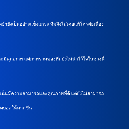
ยังเป็นอย่างแข็งแกร่ง ทีมจึงไม่เคยแพ้ใครต่อเนื่อง
และมีคุณภาพ แต่ภาพรวมของทีมยังไม่น่าไว้ใจในช่วงนี้
นนั้นมีความสามารถและคุณภาพที่ดี แต่ยังไม่สามารถ
ุตบอลให้มากขึ้น