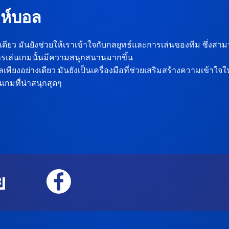
ห์บอล
ว มันยังช่วยให้เราเข้าใจกับกลยุทธ์และการเล่นของทีม ซึ่งสามาร
ารเล่นเกมนั้นมีความสนุกสนานมากขึ้น
พียงอย่างเดียว มันยังเป็นเครื่องมือที่ช่วยเสริมสร้างความเข้าใจ
เกมที่น่าสนุกสุดๆ
ย