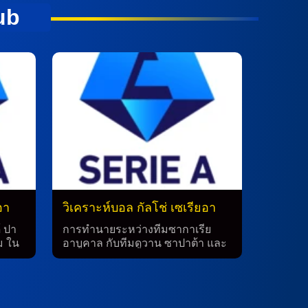
ub
อา
วิเคราะห์บอล กัลโช่ เซเรียอา
่
อิตาลี โตริโน่ vs เวโรน่า
้ ปา
การทำนายระหว่างทีมซากาเรีย
ม ใน
อาบูคาล กับทีมดูวาน ซาปาต้า และ
์เซ
ซานเนตอส ซาฟว่า การทำนายทีม
ซี
และการจัดทัพ ในการแข่งขัน
่บาด
ระหว่างทีมซากาเรีย อาบูคาล กับ
ต้
ทีมดูวาน ซาปาต้า และซานเนตอส