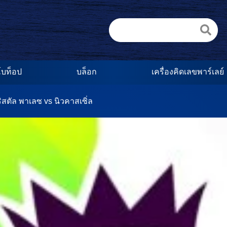
บท็อป
บล็อก
เครื่องคิดเลขพาร์เลย์
ริสตัล พาเลซ vs นิวคาสเซิ่ล