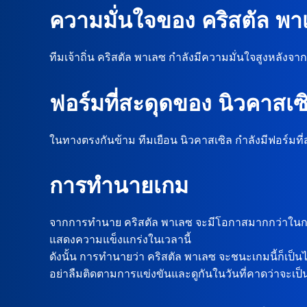
ความมั่นใจของ คริสตัล พา
ทีมเจ้าถิ่น คริสตัล พาเลซ กำลังมีความมั่นใจสูงหลัง
ฟอร์มที่สะดุดของ นิวคาสเซ
ในทางตรงกันข้าม ทีมเยือน นิวคาสเซิล กำลังมีฟอร์มที่
การทำนายเกม
จากการทำนาย คริสตัล พาเลซ จะมีโอกาสมากกว่าในการช
แสดงความแข็งแกร่งในเวลานี้
ดังนั้น การทำนายว่า คริสตัล พาเลซ จะชนะเกมนี้ก็เป็
อย่าลืมติดตามการแข่งขันและดูกันในวันที่คาดว่าจะเป็น