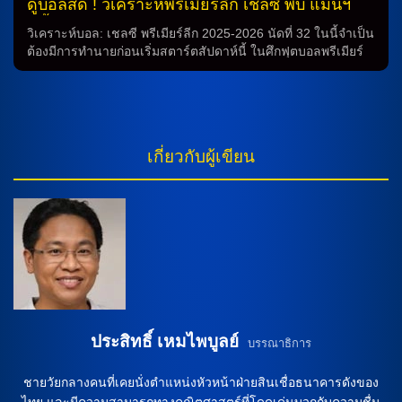
ดูบอลสด ! วิเคราะห์พรีเมียร์ลีก เชลซี พบ แมนฯ
ซิตี้ 12 เม.ย.69
วิเคราะห์บอล: เชลซี พรีเมียร์ลีก 2025-2026 นัดที่ 32 ในนี้จำเป็น
ต้องมีการทำนายก่อนเริ่มสตาร์ตสัปดาห์นี้ ในศึกฟุตบอลพรีเมียร์
ลีก อังกฤษ ฤดูกาล 2025-2026 ที่น่าตื่นเต้น ที่จะให้เหล่าแฟนๆ ดู
บอลสดกันอย่างเต็มที่ เชลซี กำลังจะพบกับเรือใบสีฟ้า เชลซี ทีมที่
ติดอันดับ 6 ของตาราง มีคะแนน 48 จะเปิดสเตมฟอร์ด บริดจ์ ใน
นัดที่ 32 ต้อนรับการมาเยือนของ “เรือใบสีฟ้า” ทีมแมนเชสเตอร์
ซิตี้ ที่ติดอันดับ 2 ด้วยคะแนน 61 ในอันดับรองจากจ่าฝูง คู่นี้จะเจอ
เกี่ยวกับผู้เขียน
กันในเวลา 22.30 น. ตามเวลาประเทศไทย ในนัดแรกของฤดูกาล
ที่เอติฮัด สเตเดี้ยม โดยที่เชลซี ได้แบ่งแต้มทัพเรือใบด้วยการตาม
ตีเสมอ 1-1 ในช่วงทดเจ็บท้ายเกมจาก เอ็นโซ่ เฟร์นานเดซ 90+4
วิเคราะห์ฟุตบอลสด การทำนายในเกมนี้จะเป็นไปอย่างไร? ทาง
เรามีความเชื่อว่าเรือใบสีฟ้าจะมีความเข้มแข็งในการต่อสู้ และ
อาจจะมีโอกาสในการทำประตูให้กับเชลซี ทีมหนึ่งที่มีฝีมือดีและ
ประสิทธิภาพ การทำนายพลิกกลับก็ยังเป็นไปได้ […]
ประสิทธิ์ เหมไพบูลย์
บรรณาธิการ
ชายวัยกลางคนที่เคยนั่งตำแหน่งหัวหน้าฝ่ายสินเชื่อธนาคารดังของ