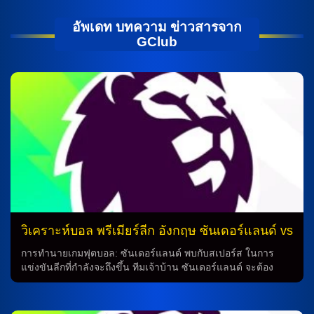
อัพเดท บทความ ข่าวสารจาก
GClub
วิเคราะห์บอล พรีเมียร์ลีก อังกฤษ ซันเดอร์แลนด์ vs
สเปอร์ส
การทำนายเกมฟุตบอล: ซันเดอร์แลนด์ พบกับสเปอร์ส ในการ
แข่งขันลีกที่กำลังจะถึงขึ้น ทีมเจ้าบ้าน ซันเดอร์แลนด์ จะต้อง
เผชิญกับทีมเยือน สเปอร์ส ในการทดสอบความสามารถของทั้ง
สองทีม โดยทีมเจ้าบ้านจะต้องเผชิญกับการขาดแข้งหลายคนใน
ทีมหลัก ข้อมูลทีม ทีมเจ้าบ้าน ซันเดอร์แลนด์ จะต้องพลาดใช้งาน