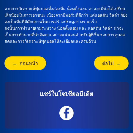
จากการวิเคราะห์ฟุตบอลทั้งสองทีม น็อตติ้งแฮม อาจจะมีข้อได้เปรียบ
เล็กน้อยในการเอาชนะ เนื่องจากมีฟอร์มที่ดีกว่า แต่แอสตัน วิลล่า ก็ยัง
คงเป็นทีมที่มีศักยภาพในการสร้างประตูอย่างรวดเร็ว
ดังนั้นการทำนายเกมระหว่าง น็อตติ้งแฮม และ แอสตัน วิลล่า น่าจะ
เป็นการทำนายที่น่าติดตามอย่างแน่นอนสำหรับผู้ที่ชื่นชอบการดูบอล
สดและการวิเคราะห์ฟุตบอลให้ละเอียดและครบถ้วน
← ก่อนหน้า
ต่อไป →
แชร์ในโซเชียลมีเดีย