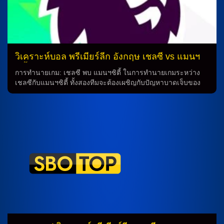
ในการชนะเกมนี้ เนื่องจากมีความมั่นใจและฟอร์มที่ดีกว่า ส่วนทีม
เยือนนั้นมีความสามารถและคุณภาพที่ดี แต่ยังไม่สามารถแสดง
ความแข็งแกร่งในเวลานี้ ดังนั้น การทำนายว่า คริสตัล พาเลซ
จะชนะเกมนี้ก็เป็นไปได้ และเหมาะสำหรับผู้ที่ชื่นชอบการดูบอล
สดและการวิเคราะห์ฟุตบอลให้มากขึ้น อย่าลืมติดตามการ
แข่งขันและดูกันในวันที่คาดว่าจะเป็นเกมที่น่าสนุกสุดๆ วิเคราะห์
วิเคราะห์บอล พรีเมียร์ลีก อังกฤษ เชลซี vs แมนฯ
บอล: คิดหน้าใจอย่างไร? การทำนายผลบอลไม่ได้มีเพียงแค่การดู
ซิตี้
ความมั่นใจและฟอร์มของทีมเท่านั้น มีปัจจัยหลายอย่างที่ควร
การทำนายเกม: เชลซี พบ แมนฯซิตี้ ในการทำนายเกมระหว่าง
พิจารณาเพื่อให้การทำนายเป็นไปตามความหวัง ปัจจัยที่สำคัญ
เชลซีกับแมนฯซิตี้ ทั้งสองทีมจะต้องเผชิญกับปัญหาบาดเจ็บของ
สำหรับการทำนายผลบอลได้แก่ สถิติการพบกันของทีมทั้งสอง
นักเตะสำคัญที่อาจส่งผลกระทบต่อผลการแข่งขัน ในฝ่ายของเชล
สถานะการณ์ทางการศึกษาของนักเตะหรือบางครั้งก็ความ
ซี นักเตะเชื่อว่าจะไม่มีฟิลิป ยอร์เกนเซ่น, ลีไว โคลวิลล์, รีซ เจมส์
สามารถในการปรับตัวของผู้จัดการทีม การทำนายแบบเดิมๆ vs
และ เทรวอห์ ชาโลบาห์ ที่เป็นส่วนสำคัญของทีม ที่มีปัญหาอาการ
การทำนายโดยใช้วิทยาศาสตร์ข้อมูล การทำนายแบบเดิมๆ อาจ
บาดเจ็บในขณะนี้ การจัดทัพ เซ็ตอัพของเชลซีคาดว่าจะวางระบบ
จะพบว่ามีเสถียรภาพไม่สูงอย่างที่ควร […]
4-2-3-1 โดยมีเปโดร เนโต้, โคล พัลเมอร์ และ เอสเตเวา คอยขึ้น
เกมรุก และส่ง เชา เปโดร ลงลุ้นสกอร์แดนหน้า นักเตะที่หายจาก
การแข่งขัน ในฝ่ายของแมนฯซิตี้ ยอสโก้ กวาร์ดิโอล, รูเบน ดิอาส
และ จอห์น สโตนส์ ก็เสียใจไม่ได้เข้าเข็องการแข่งขันในเวลานี้
เป็นการเสียเส้นทางสำคัญที่อาจส่งผลกระทบต่อผลการแข่งขัน
การเล่น ทั้งสองทีมคาดว่าจะวางระบบ 4-2-3-1 โดยเชลซีจะใช้เป
โดร เนโต้, โคล พัลเมอร์, เอสเตเวา ในสามประสานแนวรุกและ
วางทีเด็ดแดนหน้าอย่างเออร์ลิ่ง ฮาลันด์ ในขณะที่แมนฯซิตี้เลือก
ใช้งาน อ็องตวน […]