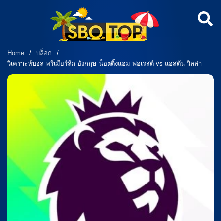
Home
/
บล็อก
/
วิเคราะห์บอล พรีเมียร์ลีก อังกฤษ น็อตติ้งแฮม ฟอเรสต์ vs แอสตัน วิลล่า