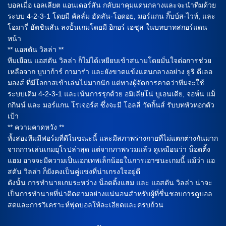
บอลเมื่อ เอลเลียต แอนเดอร์สัน กลับมาคุมแดนกลางและจะนำทีมด้วย
ระบบ 4-2-3-1 โดยมี คัลลั่ม ฮัดสัน-โอดอย, มอร์แกน กิ๊บบ์ส-ไวท์, และ
โอมารี่ ฮัตชินสัน ลงปั้นเกมโดยมี อิกอร์ เฮซุส ในบทบาทสกอร์แดน
หน้า
** แอสตัน วิลล่า **
ทีมเยือน แอสตัน วิลล่า ก็ไม่ได้เหยียบเข้าสนามโดยมั่นใจต่อการช่วย
เหลือจาก บูบาก้าร์ กามาร่า และยังขาดแข้งแดนกลางอย่าง ยูริ ตีเลอ
มองส์ ที่มีโอกาสเข้าเล่นไม่มากนัก แต่ทางผู้จัดการคาดว่าทีมจะใช้
ระบบเดิม 4-2-3-1 และเน้นการรุกด้วย อมิเลียโน่ บูเอนเดีย, จอห์น แม็
กกินน์ และ มอร์แกน โรเจอร์ส ซึ่งจะมี โอลลี่ วัตกิ้นส์ รับบทหัวหอกตัว
เป้า
** ความคาดหวัง **
ทั้งสองทีมมีฟอร์มที่ดีในขณะนี้ และมีสภาพร่างกายที่ไม่แตกต่างกันมาก
จากการเล่นเกมยุโรปล่าสุด แต่จากภาพรวมแล้ว ดูเหมือนว่า น็อตติ้ง
แฮม อาจจะมีความเป็นเอกเทพเล็กน้อยในการเอาชนะเกมนี้ แม้ว่า แอ
สตัน วิลล่า ก็ยังคงเป็นคู่แข่งที่น่าเกรงใจอยู่ดี
ดังนั้น การทำนายเกมระหว่าง น็อตติ้งแฮม และ แอสตัน วิลล่า น่าจะ
เป็นการทำนายที่น่าติดตามอย่างแน่นอนสำหรับผู้ที่ชื่นชอบการดูบอล
สดและการวิเคราะห์ฟุตบอลให้ละเอียดและครบถ้วน