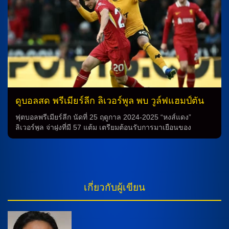
วูล์ฟแฮมป์ตัน ทีมอันตกอันลงในอันดับที่ 17 ของตาราง คู่นี้จะถูก
กำหนดให้แข่งขันในเวลา 21.00 น. ตามเวลาประเทศไทย จาก
สถิติการพบกันระหว่างทั้งสองทีมใน 5 นัดล่าสุด พบกัน ลิเวอร์พูล
ชนะไป 4 นัด และแพ้ไป 1 นัด โดยเกมล่าสุดที่พบกัน เมื่อเดือน
กันยายนปีที่แล้ว “หงส์แดง” สามารถคว้าชัยจากการท้าทายวูล์ฟ
แฮมป์ตัน ด้วยผลสุดสวย 2-1 การทำนายผลของ Opta ตามการ
ทำนายของ Opta พบว่า ลิเวอร์พูล […]
ดูบอลสด พรีเมียร์ลีก ลิเวอร์พูล พบ วูล์ฟแฮมป์ตัน
16 ก.พ.68
ฟุตบอลพรีเมียร์ลีก นัดที่ 25 ฤดูกาล 2024-2025 “หงส์แดง”
ลิเวอร์พูล จ่าฝูงที่มี 57 แต้ม เตรียมต้อนรับการมาเยือนของ
“หมาป่า” วูล์ฟแฮมป์ตัน ทีมอันดับ 17 ในตารางที่มี 19 แต้ม ใน
ครั้งนี้ที่จะถูกกำหนดขึ้นในวันนี้ เวลา 21.00 น. ตามเวลา
ประเทศไทย การพบกันระหว่างทั้งสองทีมมีประวัติการต่อสู้กัน
อย่างดุเดือด โดยลิเวอร์พูลสามารถชนะใน 4 เกมและแพ้ใน 1 เกม
จาก 5 นัดล่าสุดที่พวกเขาทำการแข่งขันกัน โดยเกมล่าสุดที่พวก
เกี่ยวกับผู้เขียน
เขาเผชิญกับกันถือเป็นการชนะที่สำคัญของหงส์แดงเมื่อพวกเขา
ได้เข้าเยือนทีมวูล์ฟแฮมป์ตันและชนะเกมด้วยคะแนน 2-1 ใน
เดือนกันยายนปีที่แล้ว ดีโอโก้ โชต้า นักเตะชาวโปรตุเกสของทีม
ลิเวอร์พูลจะมีโอกาสพบกับนักเตะของทีมวูล์ฟแฮมป์ตันในเกมนี้