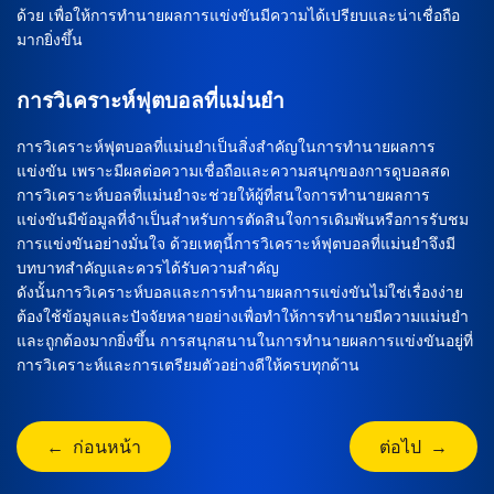
ด้วย เพื่อให้การทำนายผลการแข่งขันมีความได้เปรียบและน่าเชื่อถือ
มากยิ่งขึ้น
การวิเคราะห์ฟุตบอลที่แม่นยำ
การวิเคราะห์ฟุตบอลที่แม่นยำเป็นสิ่งสำคัญในการทำนายผลการ
แข่งขัน เพราะมีผลต่อความเชื่อถือและความสนุกของการดูบอลสด
การวิเคราะห์บอลที่แม่นยำจะช่วยให้ผู้ที่สนใจการทำนายผลการ
แข่งขันมีข้อมูลที่จำเป็นสำหรับการตัดสินใจการเดิมพันหรือการรับชม
การแข่งขันอย่างมั่นใจ ด้วยเหตุนี้การวิเคราะห์ฟุตบอลที่แม่นยำจึงมี
บทบาทสำคัญและควรได้รับความสำคัญ
ดังนั้นการวิเคราะห์บอลและการทำนายผลการแข่งขันไม่ใช่เรื่องง่าย
ต้องใช้ข้อมูลและปัจจัยหลายอย่างเพื่อทำให้การทำนายมีความแม่นยำ
และถูกต้องมากยิ่งขึ้น การสนุกสนานในการทำนายผลการแข่งขันอยู่ที่
การวิเคราะห์และการเตรียมตัวอย่างดีให้ครบทุกด้าน
← ก่อนหน้า
ต่อไป →