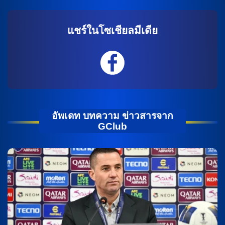
แชร์ในโซเชียลมีเดีย
อัพเดท บทความ ข่าวสารจาก
GClub